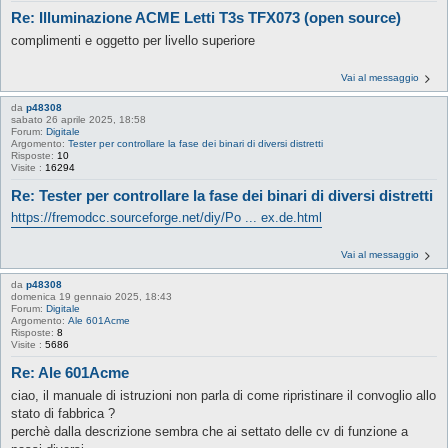
Re: Illuminazione ACME Letti T3s TFX073 (open source)
complimenti e oggetto per livello superiore
Vai al messaggio
da
p48308
sabato 26 aprile 2025, 18:58
Forum:
Digitale
Argomento:
Tester per controllare la fase dei binari di diversi distretti
Risposte:
10
Visite :
16294
Re: Tester per controllare la fase dei binari di diversi distretti
https://fremodcc.sourceforge.net/diy/Po ... ex.de.html
Vai al messaggio
da
p48308
domenica 19 gennaio 2025, 18:43
Forum:
Digitale
Argomento:
Ale 601Acme
Risposte:
8
Visite :
5686
Re: Ale 601Acme
ciao, il manuale di istruzioni non parla di come ripristinare il convoglio allo
stato di fabbrica ?
perchè dalla descrizione sembra che ai settato delle cv di funzione a