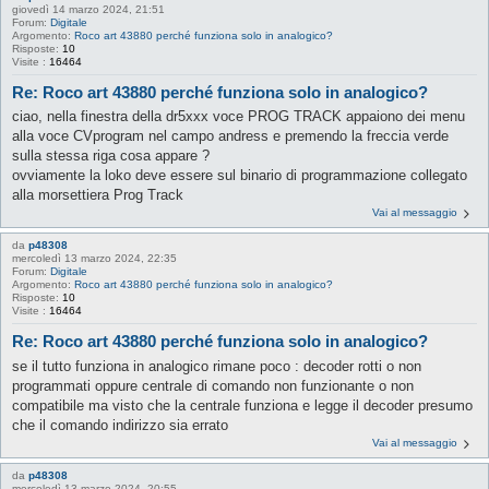
giovedì 14 marzo 2024, 21:51
Forum:
Digitale
Argomento:
Roco art 43880 perché funziona solo in analogico?
Risposte:
10
Visite :
16464
Re: Roco art 43880 perché funziona solo in analogico?
ciao, nella finestra della dr5xxx voce PROG TRACK appaiono dei menu
alla voce CVprogram nel campo andress e premendo la freccia verde
sulla stessa riga cosa appare ?
ovviamente la loko deve essere sul binario di programmazione collegato
alla morsettiera Prog Track
Vai al messaggio
da
p48308
mercoledì 13 marzo 2024, 22:35
Forum:
Digitale
Argomento:
Roco art 43880 perché funziona solo in analogico?
Risposte:
10
Visite :
16464
Re: Roco art 43880 perché funziona solo in analogico?
se il tutto funziona in analogico rimane poco : decoder rotti o non
programmati oppure centrale di comando non funzionante o non
compatibile ma visto che la centrale funziona e legge il decoder presumo
che il comando indirizzo sia errato
Vai al messaggio
da
p48308
mercoledì 13 marzo 2024, 20:55