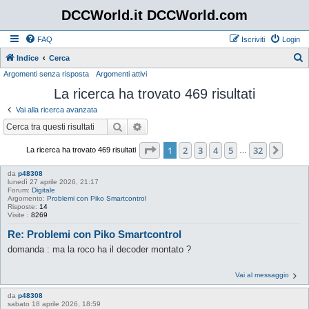
DCCWorld.it DCCWorld.com
FAQ
Iscriviti
Login
Indice
Cerca
Argomenti senza risposta
Argomenti attivi
e
La ricerca ha trovato 469 risultati
r
c
Vai alla ricerca avanzata
a
Cerca
Ricerca avanzata
Pagina
1
di
32
1
2
3
4
5
32
Pros
La ricerca ha trovato 469 risultati
…
da
p48308
lunedì 27 aprile 2026, 21:17
Forum:
Digitale
Argomento:
Problemi con Piko Smartcontrol
Risposte:
14
Visite :
8269
Re: Problemi con Piko Smartcontrol
domanda : ma la roco ha il decoder montato ?
Vai al messaggio
da
p48308
sabato 18 aprile 2026, 18:59