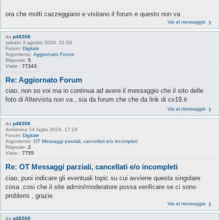
ora che molti cazzeggiano e visitano il forum e questo non va .
Vai al messaggio
da
p48308
sabato 3 agosto 2024, 21:54
Forum:
Digitale
Argomento:
Aggiornato Forum
Risposte:
5
Visite :
77343
Re: Aggiornato Forum
ciao, non so voi ma io continua ad avere il messaggio che il sito delle
foto di Altervista non va , sia da forum che che da link di cv19.it
Vai al messaggio
da
p48308
domenica 14 luglio 2024, 17:10
Forum:
Digitale
Argomento:
OT Messaggi parziali, cancellati e/o incompleti
Risposte:
2
Visite :
7755
Re: OT Messaggi parziali, cancellati e/o incompleti
ciao, puoi indicare gli eventuali topic su cui avviene questa singolare
cosa ,cosi che il site admin/moderatore possa verificare se ci sono
problemi , grazie
Vai al messaggio
da
p48308