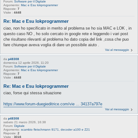
Forum:
Software per il Digitale
Argomento:
Mac e Esu lokprogrammer
Risposte:
7
Visite :
4448
Re: Mac e Esu lokprogrammer
ciao, non ho specificato in merito al problema se ho sia MAC e LOK , in
questo caso NO , ho solo cercato in google rete e leggendo i vari post
che risultano rilevanti al problema ho dato copia del link ,cosa che puo
fare chiunque aveva voglia di dare un possibile aiuto .
Vai al messaggio
da
p48308
domenica 12 aprile 2026, 11:20
Forum:
Software per il Digitale
Argomento:
Mac e Esu lokprogrammer
Risposte:
7
Visite :
4448
Re: Mac e Esu lokprogrammer
ciao, forse qui stessa situazione
https://www.forum-duegieditrice.com/vie ... 34137a797e
Vai al messaggio
da
p48308
sabato 21 marzo 2026, 16:38
Forum:
Digitale
Argomento:
scambio fleischmann 9171, decoder a100 e Z21
Risposte:
2
Visite :
3016