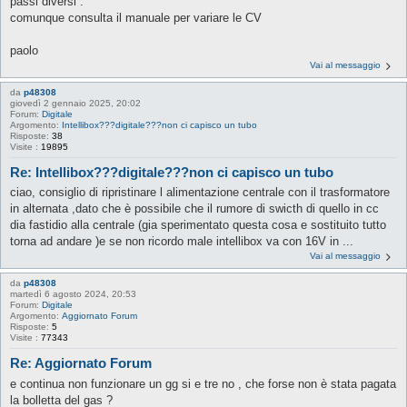
passi diversi .
comunque consulta il manuale per variare le CV
paolo
Vai al messaggio
da
p48308
giovedì 2 gennaio 2025, 20:02
Forum:
Digitale
Argomento:
Intellibox???digitale???non ci capisco un tubo
Risposte:
38
Visite :
19895
Re: Intellibox???digitale???non ci capisco un tubo
ciao, consiglio di ripristinare l alimentazione centrale con il trasformatore
in alternata ,dato che è possibile che il rumore di swicth di quello in cc
dia fastidio alla centrale (gia sperimentato questa cosa e sostituito tutto
torna ad andare )e se non ricordo male intellibox va con 16V in ...
Vai al messaggio
da
p48308
martedì 6 agosto 2024, 20:53
Forum:
Digitale
Argomento:
Aggiornato Forum
Risposte:
5
Visite :
77343
Re: Aggiornato Forum
e continua non funzionare un gg si e tre no , che forse non è stata pagata
la bolletta del gas ?