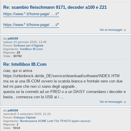
Re: scambio fleischmann 9171, decoder a100 e Z21
https://www.*.it/home-page/ ... i/*
https://www.*.it/home-page/ ... i/*
Vai al messaggio
da
p48308
sabato 10 gennaio 2026, 13:46
Forum:
Software per il Digitale
Argomento:
Intellibox IB.Com
Risposte:
28
Visite :
30782
Re: Intellibox IB.Com
ciao, qui si arriva
https://uhlenbrock.de/de_DE/service/download/software/INDEX.HTM
ma se ai una IB-COM ovvero la scatola bianca e frontale nero con due
led mi pare che non ci siano degli upgrade ,
questa se la connetti ad un FRED o a un DAISY comandano i decoder e
basta , connessa con la USB ai i ...
Vai al messaggio
da
p48308
mercoledì 3 settembre 2025, 21:24
Forum:
Sviluppo Digitale
Argomento:
Illuminazione ACME Letti T3s TFX073 (open source)
Risposte:
2
Visite :
5018