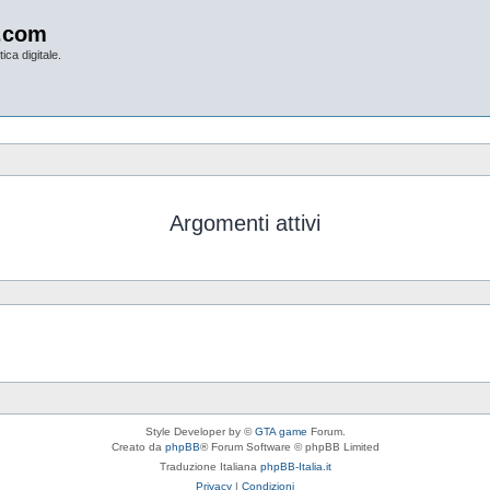
.com
ica digitale.
Argomenti attivi
Style Developer by ©
GTA game
Forum.
Creato da
phpBB
® Forum Software © phpBB Limited
Traduzione Italiana
phpBB-Italia.it
Privacy
|
Condizioni