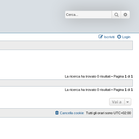
Cerca
Ricer
Iscriviti
Login
La ricerca ha trovato 0 risultati • Pagina
1
di
1
La ricerca ha trovato 0 risultati • Pagina
1
di
1
Vai a
Cancella cookie
Tutti gli orari sono
UTC+02:00