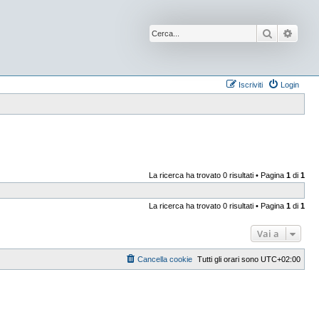
Cerca
Ricer
Iscriviti
Login
La ricerca ha trovato 0 risultati • Pagina
1
di
1
La ricerca ha trovato 0 risultati • Pagina
1
di
1
Vai a
Cancella cookie
Tutti gli orari sono
UTC+02:00