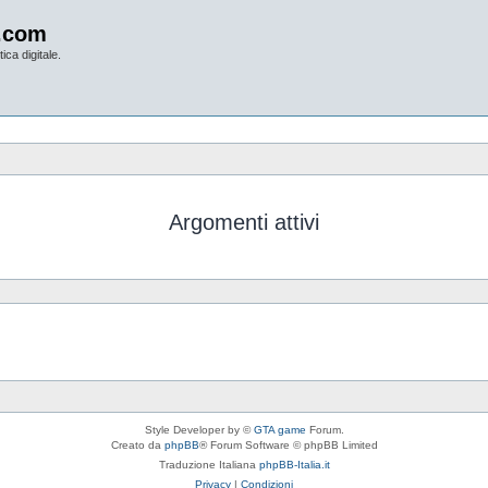
.com
ica digitale.
Argomenti attivi
Style Developer by ©
GTA game
Forum.
Creato da
phpBB
® Forum Software © phpBB Limited
Traduzione Italiana
phpBB-Italia.it
Privacy
|
Condizioni