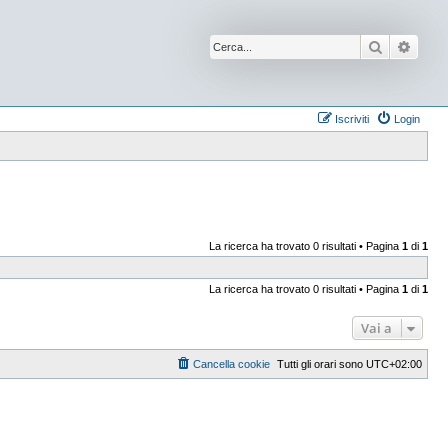
Cerca
Ricer
Iscriviti
Login
La ricerca ha trovato 0 risultati • Pagina
1
di
1
La ricerca ha trovato 0 risultati • Pagina
1
di
1
Vai a
Cancella cookie
Tutti gli orari sono
UTC+02:00