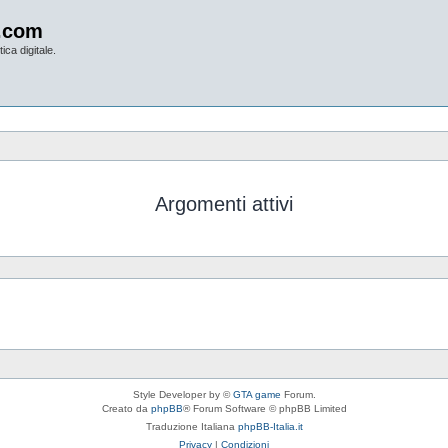
.com
ica digitale.
Argomenti attivi
Style Developer by ©
GTA game
Forum.
Creato da
phpBB
® Forum Software © phpBB Limited
Traduzione Italiana
phpBB-Italia.it
Privacy
|
Condizioni