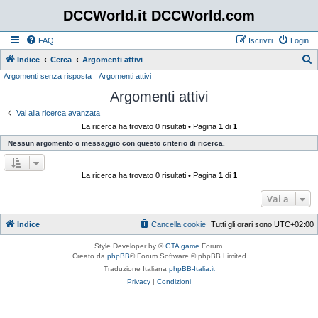
DCCWorld.it DCCWorld.com
FAQ
Iscriviti
Login
Indice
Cerca
Argomenti attivi
Argomenti senza risposta
Argomenti attivi
e
Argomenti attivi
r
c
Vai alla ricerca avanzata
La ricerca ha trovato 0 risultati • Pagina
1
di
1
a
Nessun argomento o messaggio con questo criterio di ricerca.
La ricerca ha trovato 0 risultati • Pagina
1
di
1
Vai a
Indice
Cancella cookie
Tutti gli orari sono
UTC+02:00
Style Developer by ©
GTA game
Forum.
Creato da
phpBB
® Forum Software © phpBB Limited
Traduzione Italiana
phpBB-Italia.it
Privacy
|
Condizioni