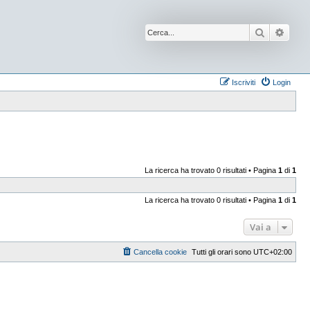
Cerca
Ricer
Iscriviti
Login
La ricerca ha trovato 0 risultati • Pagina
1
di
1
La ricerca ha trovato 0 risultati • Pagina
1
di
1
Vai a
Cancella cookie
Tutti gli orari sono
UTC+02:00