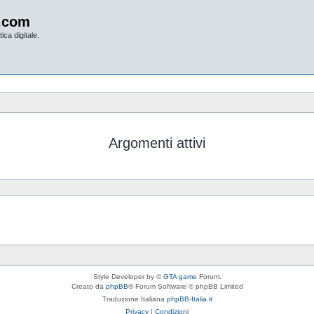
.com
ica digitale.
Argomenti attivi
Style Developer by ©
GTA game
Forum.
Creato da
phpBB
® Forum Software © phpBB Limited
Traduzione Italiana
phpBB-Italia.it
Privacy
|
Condizioni