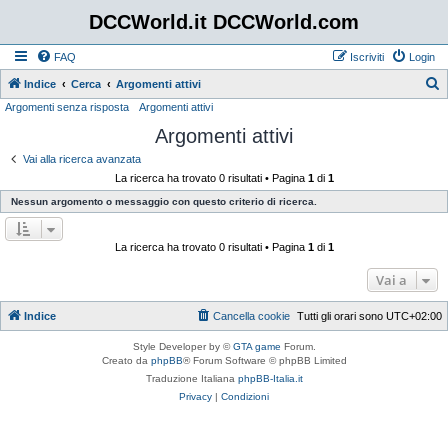
DCCWorld.it DCCWorld.com
FAQ
Iscriviti
Login
Indice
Cerca
Argomenti attivi
Argomenti senza risposta
Argomenti attivi
e
Argomenti attivi
r
c
Vai alla ricerca avanzata
La ricerca ha trovato 0 risultati • Pagina
1
di
1
a
Nessun argomento o messaggio con questo criterio di ricerca.
La ricerca ha trovato 0 risultati • Pagina
1
di
1
Vai a
Indice
Cancella cookie
Tutti gli orari sono
UTC+02:00
Style Developer by ©
GTA game
Forum.
Creato da
phpBB
® Forum Software © phpBB Limited
Traduzione Italiana
phpBB-Italia.it
Privacy
|
Condizioni