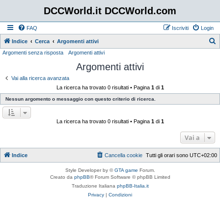
DCCWorld.it DCCWorld.com
FAQ
Iscriviti
Login
Indice
Cerca
Argomenti attivi
Argomenti senza risposta
Argomenti attivi
e
Argomenti attivi
r
c
Vai alla ricerca avanzata
La ricerca ha trovato 0 risultati • Pagina
1
di
1
a
Nessun argomento o messaggio con questo criterio di ricerca.
La ricerca ha trovato 0 risultati • Pagina
1
di
1
Vai a
Indice
Cancella cookie
Tutti gli orari sono
UTC+02:00
Style Developer by ©
GTA game
Forum.
Creato da
phpBB
® Forum Software © phpBB Limited
Traduzione Italiana
phpBB-Italia.it
Privacy
|
Condizioni