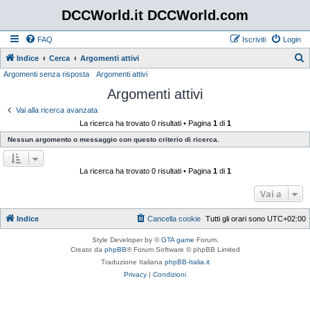
DCCWorld.it DCCWorld.com
FAQ
Iscriviti
Login
Indice
Cerca
Argomenti attivi
Argomenti senza risposta
Argomenti attivi
e
Argomenti attivi
r
c
Vai alla ricerca avanzata
La ricerca ha trovato 0 risultati • Pagina
1
di
1
a
Nessun argomento o messaggio con questo criterio di ricerca.
La ricerca ha trovato 0 risultati • Pagina
1
di
1
Vai a
Indice
Cancella cookie
Tutti gli orari sono
UTC+02:00
Style Developer by ©
GTA game
Forum.
Creato da
phpBB
® Forum Software © phpBB Limited
Traduzione Italiana
phpBB-Italia.it
Privacy
|
Condizioni