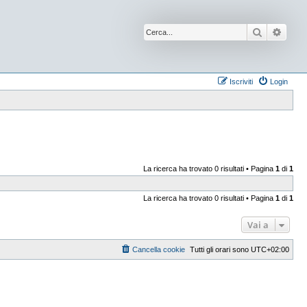
Cerca
Ricer
Iscriviti
Login
La ricerca ha trovato 0 risultati • Pagina
1
di
1
La ricerca ha trovato 0 risultati • Pagina
1
di
1
Vai a
Cancella cookie
Tutti gli orari sono
UTC+02:00