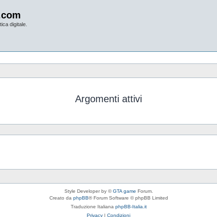
.com
ica digitale.
Argomenti attivi
Style Developer by ©
GTA game
Forum.
Creato da
phpBB
® Forum Software © phpBB Limited
Traduzione Italiana
phpBB-Italia.it
Privacy
|
Condizioni