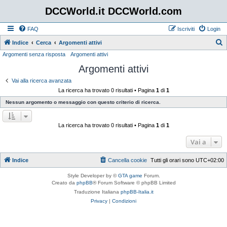
DCCWorld.it DCCWorld.com
FAQ
Iscriviti
Login
Indice
Cerca
Argomenti attivi
Argomenti senza risposta
Argomenti attivi
e
Argomenti attivi
r
c
Vai alla ricerca avanzata
La ricerca ha trovato 0 risultati • Pagina
1
di
1
a
Nessun argomento o messaggio con questo criterio di ricerca.
La ricerca ha trovato 0 risultati • Pagina
1
di
1
Vai a
Indice
Cancella cookie
Tutti gli orari sono
UTC+02:00
Style Developer by ©
GTA game
Forum.
Creato da
phpBB
® Forum Software © phpBB Limited
Traduzione Italiana
phpBB-Italia.it
Privacy
|
Condizioni