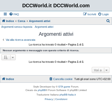
DCCWorld.it DCCWorld.com
FAQ
Iscriviti
Login
Indice
Cerca
Argomenti attivi
Argomenti senza risposta
Argomenti attivi
e
Argomenti attivi
r
c
Vai alla ricerca avanzata
La ricerca ha trovato 0 risultati • Pagina
1
di
1
a
Nessun argomento o messaggio con questo criterio di ricerca.
La ricerca ha trovato 0 risultati • Pagina
1
di
1
Vai a
Indice
Cancella cookie
Tutti gli orari sono
UTC+02:00
Style Developer by ©
GTA game
Forum.
Creato da
phpBB
® Forum Software © phpBB Limited
Traduzione Italiana
phpBB-Italia.it
Privacy
|
Condizioni