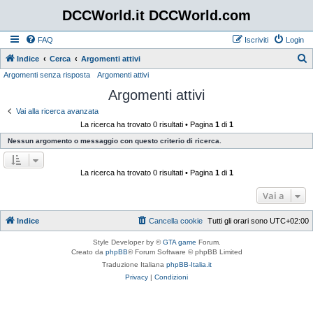
DCCWorld.it DCCWorld.com
FAQ
Iscriviti
Login
Indice
Cerca
Argomenti attivi
Argomenti senza risposta
Argomenti attivi
e
Argomenti attivi
r
c
Vai alla ricerca avanzata
La ricerca ha trovato 0 risultati • Pagina
1
di
1
a
Nessun argomento o messaggio con questo criterio di ricerca.
La ricerca ha trovato 0 risultati • Pagina
1
di
1
Vai a
Indice
Cancella cookie
Tutti gli orari sono
UTC+02:00
Style Developer by ©
GTA game
Forum.
Creato da
phpBB
® Forum Software © phpBB Limited
Traduzione Italiana
phpBB-Italia.it
Privacy
|
Condizioni