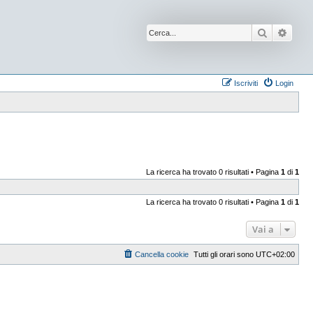
Cerca
Ricer
Iscriviti
Login
La ricerca ha trovato 0 risultati • Pagina
1
di
1
La ricerca ha trovato 0 risultati • Pagina
1
di
1
Vai a
Cancella cookie
Tutti gli orari sono
UTC+02:00