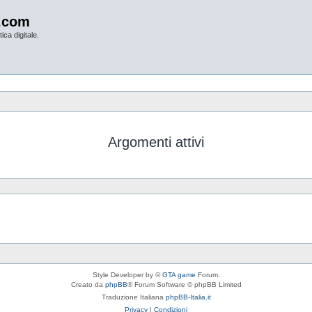
.com
ica digitale.
Argomenti attivi
Style Developer by ©
GTA game
Forum.
Creato da
phpBB
® Forum Software © phpBB Limited
Traduzione Italiana
phpBB-Italia.it
Privacy
|
Condizioni