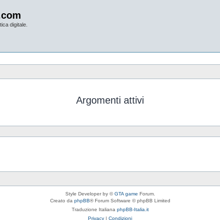
.com
ica digitale.
Argomenti attivi
Style Developer by ©
GTA game
Forum.
Creato da
phpBB
® Forum Software © phpBB Limited
Traduzione Italiana
phpBB-Italia.it
Privacy
|
Condizioni