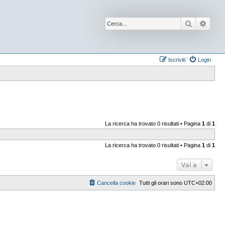
Cerca
Ricer
Iscriviti
Login
La ricerca ha trovato 0 risultati • Pagina
1
di
1
La ricerca ha trovato 0 risultati • Pagina
1
di
1
Vai a
Cancella cookie
Tutti gli orari sono
UTC+02:00