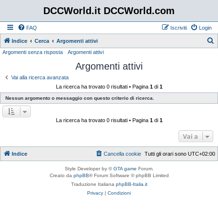
DCCWorld.it DCCWorld.com
FAQ
Iscriviti
Login
Indice
Cerca
Argomenti attivi
Argomenti senza risposta
Argomenti attivi
e
Argomenti attivi
r
c
Vai alla ricerca avanzata
La ricerca ha trovato 0 risultati • Pagina
1
di
1
a
Nessun argomento o messaggio con questo criterio di ricerca.
La ricerca ha trovato 0 risultati • Pagina
1
di
1
Vai a
Indice
Cancella cookie
Tutti gli orari sono
UTC+02:00
Style Developer by ©
GTA game
Forum.
Creato da
phpBB
® Forum Software © phpBB Limited
Traduzione Italiana
phpBB-Italia.it
Privacy
|
Condizioni