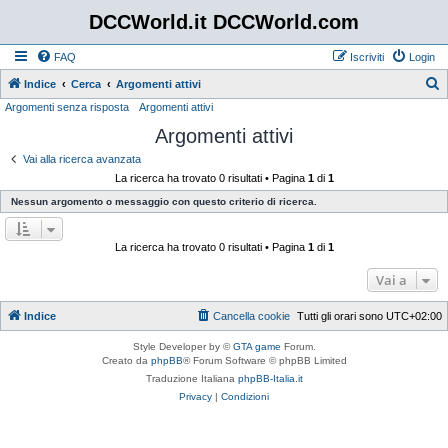
DCCWorld.it DCCWorld.com
FAQ
Iscriviti
Login
Indice
Cerca
Argomenti attivi
Argomenti senza risposta
Argomenti attivi
e
Argomenti attivi
r
c
Vai alla ricerca avanzata
La ricerca ha trovato 0 risultati • Pagina
1
di
1
a
Nessun argomento o messaggio con questo criterio di ricerca.
La ricerca ha trovato 0 risultati • Pagina
1
di
1
Vai a
Indice
Cancella cookie
Tutti gli orari sono
UTC+02:00
Style Developer by ©
GTA game
Forum.
Creato da
phpBB
® Forum Software © phpBB Limited
Traduzione Italiana
phpBB-Italia.it
Privacy
|
Condizioni