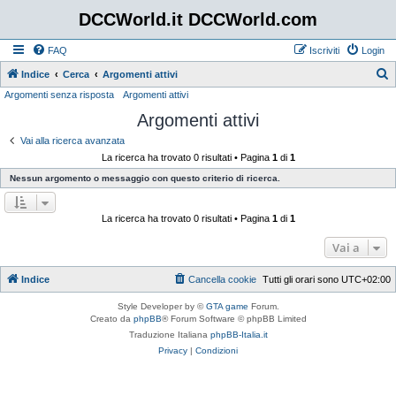
DCCWorld.it DCCWorld.com
FAQ
Iscriviti
Login
Indice
Cerca
Argomenti attivi
Argomenti senza risposta
Argomenti attivi
e
Argomenti attivi
r
c
Vai alla ricerca avanzata
La ricerca ha trovato 0 risultati • Pagina
1
di
1
a
Nessun argomento o messaggio con questo criterio di ricerca.
La ricerca ha trovato 0 risultati • Pagina
1
di
1
Vai a
Indice
Cancella cookie
Tutti gli orari sono
UTC+02:00
Style Developer by ©
GTA game
Forum.
Creato da
phpBB
® Forum Software © phpBB Limited
Traduzione Italiana
phpBB-Italia.it
Privacy
|
Condizioni