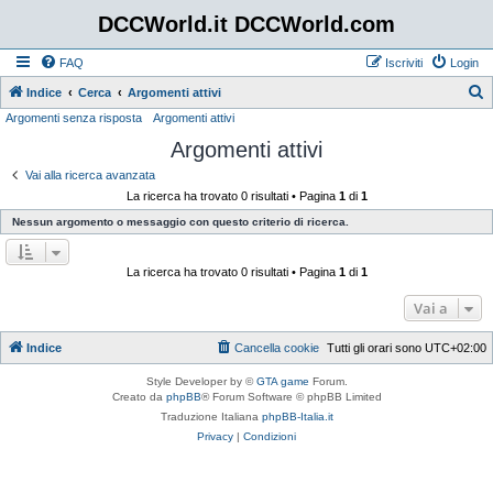
DCCWorld.it DCCWorld.com
FAQ
Iscriviti
Login
Indice
Cerca
Argomenti attivi
Argomenti senza risposta
Argomenti attivi
e
Argomenti attivi
r
c
Vai alla ricerca avanzata
La ricerca ha trovato 0 risultati • Pagina
1
di
1
a
Nessun argomento o messaggio con questo criterio di ricerca.
La ricerca ha trovato 0 risultati • Pagina
1
di
1
Vai a
Indice
Cancella cookie
Tutti gli orari sono
UTC+02:00
Style Developer by ©
GTA game
Forum.
Creato da
phpBB
® Forum Software © phpBB Limited
Traduzione Italiana
phpBB-Italia.it
Privacy
|
Condizioni