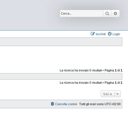
Cerca
Ricer
Iscriviti
Login
La ricerca ha trovato 0 risultati • Pagina
1
di
1
La ricerca ha trovato 0 risultati • Pagina
1
di
1
Vai a
Cancella cookie
Tutti gli orari sono
UTC+02:00