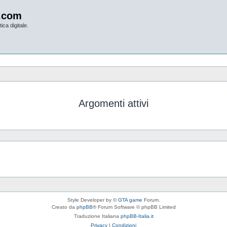
.com
ica digitale.
Argomenti attivi
Style Developer by ©
GTA game
Forum.
Creato da
phpBB
® Forum Software © phpBB Limited
Traduzione Italiana
phpBB-Italia.it
Privacy
|
Condizioni