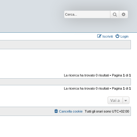
Cerca
Ricer
Iscriviti
Login
La ricerca ha trovato 0 risultati • Pagina
1
di
1
La ricerca ha trovato 0 risultati • Pagina
1
di
1
Vai a
Cancella cookie
Tutti gli orari sono
UTC+02:00