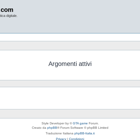
.com
ica digitale.
Argomenti attivi
Style Developer by ©
GTA game
Forum.
Creato da
phpBB
® Forum Software © phpBB Limited
Traduzione Italiana
phpBB-Italia.it
Privacy
|
Condizioni