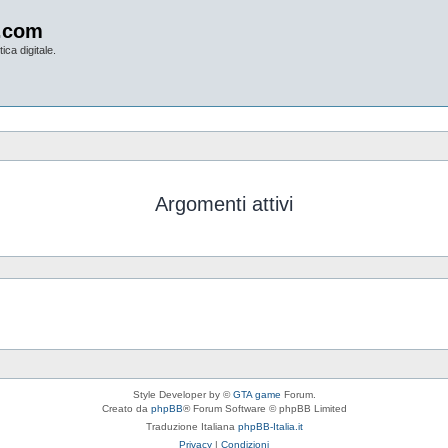
.com
ica digitale.
Argomenti attivi
Style Developer by ©
GTA game
Forum.
Creato da
phpBB
® Forum Software © phpBB Limited
Traduzione Italiana
phpBB-Italia.it
Privacy
|
Condizioni