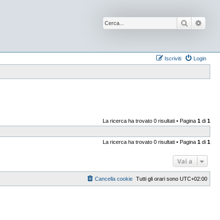
Cerca
Ricer
Iscriviti
Login
La ricerca ha trovato 0 risultati • Pagina
1
di
1
La ricerca ha trovato 0 risultati • Pagina
1
di
1
Vai a
Cancella cookie
Tutti gli orari sono
UTC+02:00