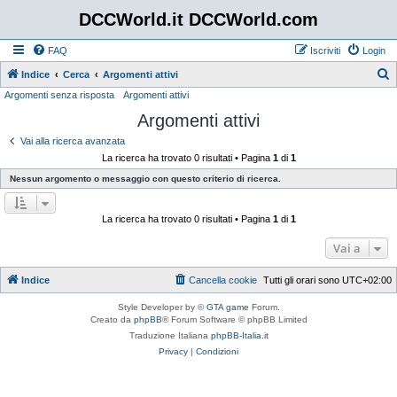
DCCWorld.it DCCWorld.com
FAQ
Iscriviti
Login
Indice
Cerca
Argomenti attivi
Argomenti senza risposta
Argomenti attivi
e
Argomenti attivi
r
c
Vai alla ricerca avanzata
La ricerca ha trovato 0 risultati • Pagina
1
di
1
a
Nessun argomento o messaggio con questo criterio di ricerca.
La ricerca ha trovato 0 risultati • Pagina
1
di
1
Vai a
Indice
Cancella cookie
Tutti gli orari sono
UTC+02:00
Style Developer by ©
GTA game
Forum.
Creato da
phpBB
® Forum Software © phpBB Limited
Traduzione Italiana
phpBB-Italia.it
Privacy
|
Condizioni