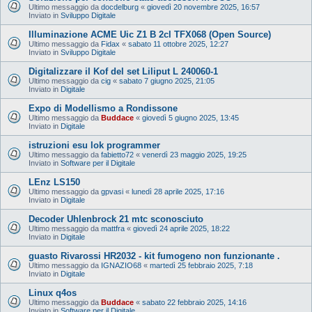
Ultimo messaggio da
docdelburg
«
giovedì 20 novembre 2025, 16:57
Inviato in
Sviluppo Digitale
Illuminazione ACME Uic Z1 B 2cl TFX068 (Open Source)
Ultimo messaggio da
Fidax
«
sabato 11 ottobre 2025, 12:27
Inviato in
Sviluppo Digitale
Digitalizzare il Kof del set Liliput L 240060-1
Ultimo messaggio da
cig
«
sabato 7 giugno 2025, 21:05
Inviato in
Digitale
Expo di Modellismo a Rondissone
Ultimo messaggio da
Buddace
«
giovedì 5 giugno 2025, 13:45
Inviato in
Digitale
istruzioni esu lok programmer
Ultimo messaggio da
fabietto72
«
venerdì 23 maggio 2025, 19:25
Inviato in
Software per il Digitale
LEnz LS150
Ultimo messaggio da
gpvasi
«
lunedì 28 aprile 2025, 17:16
Inviato in
Digitale
Decoder Uhlenbrock 21 mtc sconosciuto
Ultimo messaggio da
mattfra
«
giovedì 24 aprile 2025, 18:22
Inviato in
Digitale
guasto Rivarossi HR2032 - kit fumogeno non funzionante .
Ultimo messaggio da
IGNAZIO68
«
martedì 25 febbraio 2025, 7:18
Inviato in
Digitale
Linux q4os
Ultimo messaggio da
Buddace
«
sabato 22 febbraio 2025, 14:16
Inviato in
Software per il Digitale