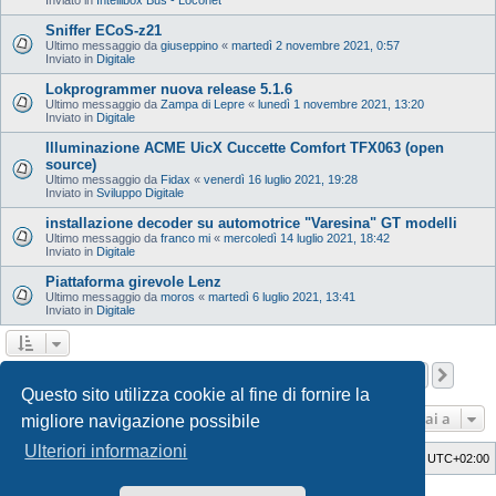
Sniffer ECoS-z21
Ultimo messaggio da
giuseppino
«
martedì 2 novembre 2021, 0:57
Inviato in
Digitale
Lokprogrammer nuova release 5.1.6
Ultimo messaggio da
Zampa di Lepre
«
lunedì 1 novembre 2021, 13:20
Inviato in
Digitale
Illuminazione ACME UicX Cuccette Comfort TFX063 (open
source)
Ultimo messaggio da
Fidax
«
venerdì 16 luglio 2021, 19:28
Inviato in
Sviluppo Digitale
installazione decoder su automotrice "Varesina" GT modelli
Ultimo messaggio da
franco mi
«
mercoledì 14 luglio 2021, 18:42
Inviato in
Digitale
Piattaforma girevole Lenz
Ultimo messaggio da
moros
«
martedì 6 luglio 2021, 13:41
Inviato in
Digitale
Pagina
1
di
12
1
2
3
4
5
12
Pros
La ricerca ha trovato 598 risultati
…
Questo sito utilizza cookie al fine di fornire la
Vai a
migliore navigazione possibile
Ulteriori informazioni
Indice
Cancella cookie
Tutti gli orari sono
UTC+02:00
Style Developer by ©
GTA game
Forum.