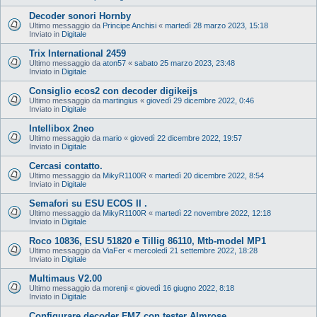
Decoder sonori Hornby
Ultimo messaggio da
Principe Anchisi
«
martedì 28 marzo 2023, 15:18
Inviato in
Digitale
Trix International 2459
Ultimo messaggio da
aton57
«
sabato 25 marzo 2023, 23:48
Inviato in
Digitale
Consiglio ecos2 con decoder digikeijs
Ultimo messaggio da
martingius
«
giovedì 29 dicembre 2022, 0:46
Inviato in
Digitale
Intellibox 2neo
Ultimo messaggio da
mario
«
giovedì 22 dicembre 2022, 19:57
Inviato in
Digitale
Cercasi contatto.
Ultimo messaggio da
MikyR1100R
«
martedì 20 dicembre 2022, 8:54
Inviato in
Digitale
Semafori su ESU ECOS II .
Ultimo messaggio da
MikyR1100R
«
martedì 22 novembre 2022, 12:18
Inviato in
Digitale
Roco 10836, ESU 51820 e Tillig 86110, Mtb-model MP1
Ultimo messaggio da
ViaFer
«
mercoledì 21 settembre 2022, 18:28
Inviato in
Digitale
Multimaus V2.00
Ultimo messaggio da
morenji
«
giovedì 16 giugno 2022, 8:18
Inviato in
Digitale
Configurare decoder FMZ con tester Almrose