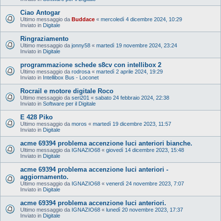
Ciao Antogar
Ultimo messaggio da
Buddace
«
mercoledì 4 dicembre 2024, 10:29
Inviato in
Digitale
Ringraziamento
Ultimo messaggio da
jonny58
«
martedì 19 novembre 2024, 23:24
Inviato in
Digitale
programmazione schede s8cv con intellibox 2
Ultimo messaggio da
rodrosa
«
martedì 2 aprile 2024, 19:29
Inviato in
Intellibox Bus - Loconet
Rocrail e motore digitale Roco
Ultimo messaggio da
seri201
«
sabato 24 febbraio 2024, 22:38
Inviato in
Software per il Digitale
E 428 Piko
Ultimo messaggio da
moros
«
martedì 19 dicembre 2023, 11:57
Inviato in
Digitale
acme 69394 problema accenzione luci anteriori bianche.
Ultimo messaggio da
IGNAZIO68
«
giovedì 14 dicembre 2023, 15:48
Inviato in
Digitale
acme 69394 problema accenzione luci anteriori -
aggiornamento.
Ultimo messaggio da
IGNAZIO68
«
venerdì 24 novembre 2023, 7:07
Inviato in
Digitale
acme 69394 problema accenzione luci anteriori.
Ultimo messaggio da
IGNAZIO68
«
lunedì 20 novembre 2023, 17:37
Inviato in
Digitale