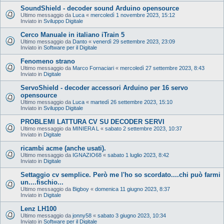
SoundShield - decoder sound Arduino opensource
Ultimo messaggio da
Luca
«
mercoledì 1 novembre 2023, 15:12
Inviato in
Sviluppo Digitale
Cerco Manuale in italiano iTrain 5
Ultimo messaggio da
Danto
«
venerdì 29 settembre 2023, 23:09
Inviato in
Software per il Digitale
Fenomeno strano
Ultimo messaggio da
Marco Fornaciari
«
mercoledì 27 settembre 2023, 8:43
Inviato in
Digitale
ServoShield - decoder accessori Arduino per 16 servo
opensource
Ultimo messaggio da
Luca
«
martedì 26 settembre 2023, 15:10
Inviato in
Sviluppo Digitale
PROBLEMI LATTURA CV SU DECODER SERVI
Ultimo messaggio da
MINIERA L
«
sabato 2 settembre 2023, 10:37
Inviato in
Digitale
ricambi acme (anche usati).
Ultimo messaggio da
IGNAZIO68
«
sabato 1 luglio 2023, 8:42
Inviato in
Digitale
Settaggio cv semplice. Però me l'ho so scordato....chi può farmi
un....fischio...
Ultimo messaggio da
Bigboy
«
domenica 11 giugno 2023, 8:37
Inviato in
Digitale
Lenz LH100
Ultimo messaggio da
jonny58
«
sabato 3 giugno 2023, 10:34
Inviato in
Software per il Digitale