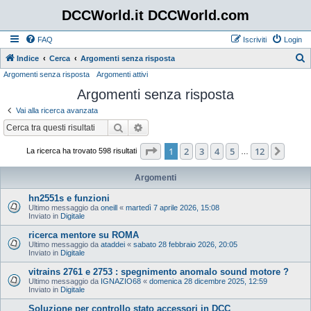
DCCWorld.it DCCWorld.com
FAQ
Iscriviti
Login
Indice
Cerca
Argomenti senza risposta
Argomenti senza risposta
Argomenti attivi
e
Argomenti senza risposta
r
c
Vai alla ricerca avanzata
a
Cerca
Ricerca avanzata
Pagina
1
di
12
1
2
3
4
5
12
Pros
La ricerca ha trovato 598 risultati
…
Argomenti
hn2551s e funzioni
Ultimo messaggio da
oneill
«
martedì 7 aprile 2026, 15:08
Inviato in
Digitale
ricerca mentore su ROMA
Ultimo messaggio da
ataddei
«
sabato 28 febbraio 2026, 20:05
Inviato in
Digitale
vitrains 2761 e 2753 : spegnimento anomalo sound motore ?
Ultimo messaggio da
IGNAZIO68
«
domenica 28 dicembre 2025, 12:59
Inviato in
Digitale
Soluzione per controllo stato accessori in DCC