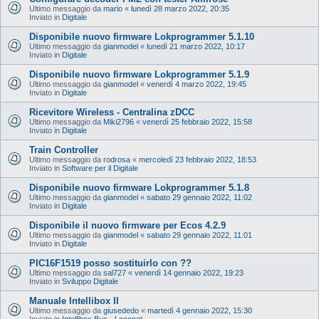
Ultimo messaggio da
mario
«
lunedì 28 marzo 2022, 20:35
Inviato in
Digitale
Disponibile nuovo firmware Lokprogrammer 5.1.10
Ultimo messaggio da
gianmodel
«
lunedì 21 marzo 2022, 10:17
Inviato in
Digitale
Disponibile nuovo firmware Lokprogrammer 5.1.9
Ultimo messaggio da
gianmodel
«
venerdì 4 marzo 2022, 19:45
Inviato in
Digitale
Ricevitore Wireless - Centralina zDCC
Ultimo messaggio da
Miki2796
«
venerdì 25 febbraio 2022, 15:58
Inviato in
Digitale
Train Controller
Ultimo messaggio da
rodrosa
«
mercoledì 23 febbraio 2022, 18:53
Inviato in
Software per il Digitale
Disponibile nuovo firmware Lokprogrammer 5.1.8
Ultimo messaggio da
gianmodel
«
sabato 29 gennaio 2022, 11:02
Inviato in
Digitale
Disponibile il nuovo firmware per Ecos 4.2.9
Ultimo messaggio da
gianmodel
«
sabato 29 gennaio 2022, 11:01
Inviato in
Digitale
PIC16F1519 posso sostituirlo con ??
Ultimo messaggio da
sal727
«
venerdì 14 gennaio 2022, 19:23
Inviato in
Sviluppo Digitale
Manuale Intellibox II
Ultimo messaggio da
giusededo
«
martedì 4 gennaio 2022, 15:30
Inviato in
Intellibox Bus - Loconet