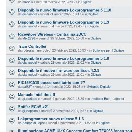
da
mario
»
lunedì 28 marzo 2022, 20:35
» in
Digitale
Disponibile nuovo firmware Lokprogrammer 5.1.10
da
gianmodel
»
lunedì 21 marzo 2022, 10:17
» in
Digitale
Disponibile nuovo firmware Lokprogrammer 5.1.9
da
gianmodel
»
venerdì 4 marzo 2022, 19:45
» in
Digitale
Ricevitore Wireless - Centralina zDCC
da
Miki2796
»
venerdì 25 febbraio 2022, 15:58
» in
Digitale
Train Controller
da
rodrosa
»
mercoledì 23 febbraio 2022, 18:53
» in
Software per il Digitale
Disponibile nuovo firmware Lokprogrammer 5.1.8
da
gianmodel
»
sabato 29 gennaio 2022, 11:02
» in
Digitale
Disponibile il nuovo firmware per Ecos 4.2.9
da
gianmodel
»
sabato 29 gennaio 2022, 11:01
» in
Digitale
PIC16F1519 posso sostituirlo con ??
da
sal727
»
venerdì 14 gennaio 2022, 19:23
» in
Sviluppo Digitale
Manuale Intellibox II
da
giusededo
»
martedì 4 gennaio 2022, 15:30
» in
Intellibox Bus - Loconet
Sniffer ECoS-z21
da
giuseppino
»
martedì 2 novembre 2021, 0:57
» in
Digitale
Lokprogrammer nuova release 5.1.6
da
Zampa di Lepre
»
lunedì 1 novembre 2021, 13:20
» in
Digitale
Illuminazione ACME UicX Cuccette Comfort TFX063 (open sou