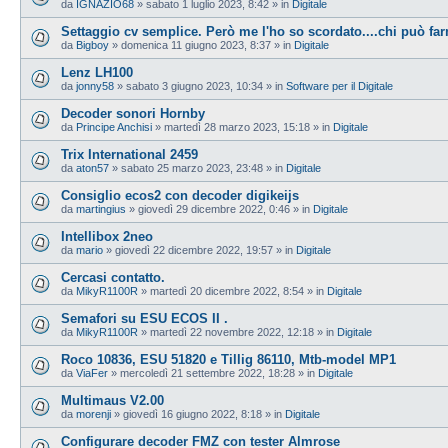
da
IGNAZIO68
»
sabato 1 luglio 2023, 8:42
» in
Digitale
Settaggio cv semplice. Però me l'ho so scordato....chi può farm
da
Bigboy
»
domenica 11 giugno 2023, 8:37
» in
Digitale
Lenz LH100
da
jonny58
»
sabato 3 giugno 2023, 10:34
» in
Software per il Digitale
Decoder sonori Hornby
da
Principe Anchisi
»
martedì 28 marzo 2023, 15:18
» in
Digitale
Trix International 2459
da
aton57
»
sabato 25 marzo 2023, 23:48
» in
Digitale
Consiglio ecos2 con decoder digikeijs
da
martingius
»
giovedì 29 dicembre 2022, 0:46
» in
Digitale
Intellibox 2neo
da
mario
»
giovedì 22 dicembre 2022, 19:57
» in
Digitale
Cercasi contatto.
da
MikyR1100R
»
martedì 20 dicembre 2022, 8:54
» in
Digitale
Semafori su ESU ECOS II .
da
MikyR1100R
»
martedì 22 novembre 2022, 12:18
» in
Digitale
Roco 10836, ESU 51820 e Tillig 86110, Mtb-model MP1
da
ViaFer
»
mercoledì 21 settembre 2022, 18:28
» in
Digitale
Multimaus V2.00
da
morenji
»
giovedì 16 giugno 2022, 8:18
» in
Digitale
Configurare decoder FMZ con tester Almrose