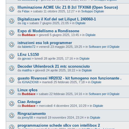
Illuminazione ACME Uic Z1 B 2cl TFX068 (Open Source)
da
Fidax
»
sabato 11 ottobre 2025, 12:27
» in
Sviluppo Digitale
Digitalizzare il Kof del set Liliput L 240060-1
da
cig
»
sabato 7 giugno 2025, 21:05
» in
Digitale
Expo di Modellismo a Rondissone
da
Buddace
»
giovedì 5 giugno 2025, 13:45
» in
Digitale
istruzioni esu lok programmer
da
fabietto72
»
venerdì 23 maggio 2025, 19:25
» in
Software per il Digitale
LEnz LS150
da
gpvasi
»
lunedì 28 aprile 2025, 17:16
» in
Digitale
Decoder Uhlenbrock 21 mtc sconosciuto
da
mattfra
»
giovedì 24 aprile 2025, 18:22
» in
Digitale
guasto Rivarossi HR2032 - kit fumogeno non funzionante .
da
IGNAZIO68
»
martedì 25 febbraio 2025, 7:18
» in
Digitale
Linux q4os
da
Buddace
»
sabato 22 febbraio 2025, 14:16
» in
Software per il Digitale
Ciao Antogar
da
Buddace
»
mercoledì 4 dicembre 2024, 10:29
» in
Digitale
Ringraziamento
da
jonny58
»
martedì 19 novembre 2024, 23:24
» in
Digitale
programmazione schede s8cv con intellibox 2