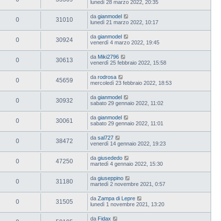
lunedì 28 marzo 2022, 20:35
da
gianmodel
0
31010
lunedì 21 marzo 2022, 10:17
da
gianmodel
0
30924
venerdì 4 marzo 2022, 19:45
da
Miki2796
0
30613
venerdì 25 febbraio 2022, 15:58
da
rodrosa
0
45659
mercoledì 23 febbraio 2022, 18:53
da
gianmodel
0
30932
sabato 29 gennaio 2022, 11:02
da
gianmodel
0
30061
sabato 29 gennaio 2022, 11:01
da
sal727
0
38472
venerdì 14 gennaio 2022, 19:23
da
giusededo
0
47250
martedì 4 gennaio 2022, 15:30
da
giuseppino
0
31180
martedì 2 novembre 2021, 0:57
da
Zampa di Lepre
0
31505
lunedì 1 novembre 2021, 13:20
da
Fidax