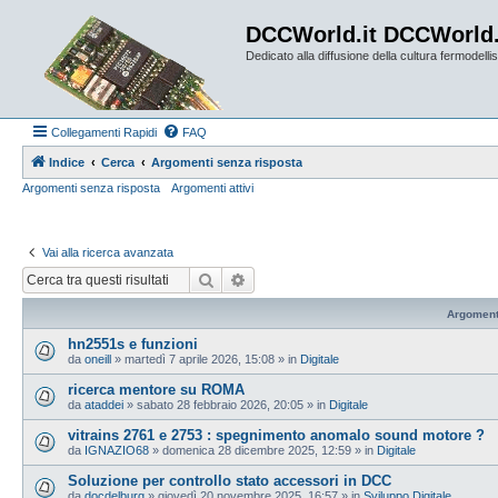
DCCWorld.it DCCWorld
Dedicato alla diffusione della cultura fermodellist
Collegamenti Rapidi
FAQ
Indice
Cerca
Argomenti senza risposta
Argomenti senza risposta
Argomenti attivi
Vai alla ricerca avanzata
Cerca
Ricerca avanzata
Argoment
hn2551s e funzioni
da
oneill
»
martedì 7 aprile 2026, 15:08
» in
Digitale
ricerca mentore su ROMA
da
ataddei
»
sabato 28 febbraio 2026, 20:05
» in
Digitale
vitrains 2761 e 2753 : spegnimento anomalo sound motore ?
da
IGNAZIO68
»
domenica 28 dicembre 2025, 12:59
» in
Digitale
Soluzione per controllo stato accessori in DCC
da
docdelburg
»
giovedì 20 novembre 2025, 16:57
» in
Sviluppo Digitale