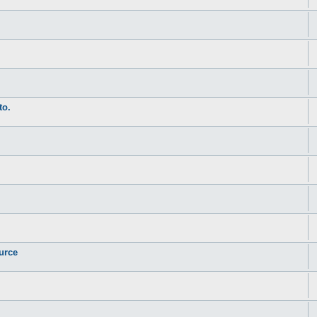
to.
urce