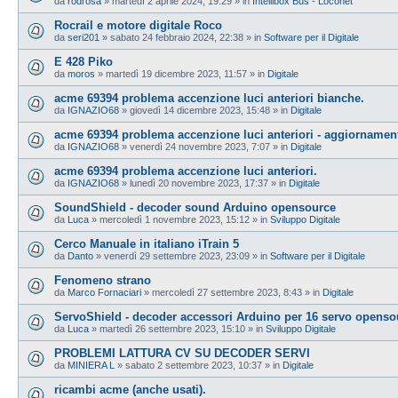
da
rodrosa
»
martedì 2 aprile 2024, 19:29
» in
Intellibox Bus - Loconet
Rocrail e motore digitale Roco
da
seri201
»
sabato 24 febbraio 2024, 22:38
» in
Software per il Digitale
E 428 Piko
da
moros
»
martedì 19 dicembre 2023, 11:57
» in
Digitale
acme 69394 problema accenzione luci anteriori bianche.
da
IGNAZIO68
»
giovedì 14 dicembre 2023, 15:48
» in
Digitale
acme 69394 problema accenzione luci anteriori - aggiornamen
da
IGNAZIO68
»
venerdì 24 novembre 2023, 7:07
» in
Digitale
acme 69394 problema accenzione luci anteriori.
da
IGNAZIO68
»
lunedì 20 novembre 2023, 17:37
» in
Digitale
SoundShield - decoder sound Arduino opensource
da
Luca
»
mercoledì 1 novembre 2023, 15:12
» in
Sviluppo Digitale
Cerco Manuale in italiano iTrain 5
da
Danto
»
venerdì 29 settembre 2023, 23:09
» in
Software per il Digitale
Fenomeno strano
da
Marco Fornaciari
»
mercoledì 27 settembre 2023, 8:43
» in
Digitale
ServoShield - decoder accessori Arduino per 16 servo openso
da
Luca
»
martedì 26 settembre 2023, 15:10
» in
Sviluppo Digitale
PROBLEMI LATTURA CV SU DECODER SERVI
da
MINIERA L
»
sabato 2 settembre 2023, 10:37
» in
Digitale
ricambi acme (anche usati).