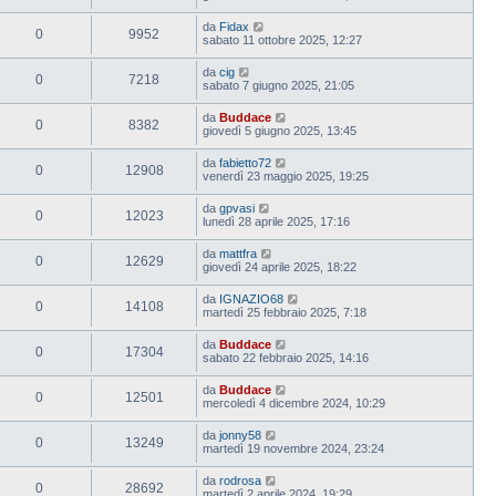
da
Fidax
0
9952
sabato 11 ottobre 2025, 12:27
da
cig
0
7218
sabato 7 giugno 2025, 21:05
da
Buddace
0
8382
giovedì 5 giugno 2025, 13:45
da
fabietto72
0
12908
venerdì 23 maggio 2025, 19:25
da
gpvasi
0
12023
lunedì 28 aprile 2025, 17:16
da
mattfra
0
12629
giovedì 24 aprile 2025, 18:22
da
IGNAZIO68
0
14108
martedì 25 febbraio 2025, 7:18
da
Buddace
0
17304
sabato 22 febbraio 2025, 14:16
da
Buddace
0
12501
mercoledì 4 dicembre 2024, 10:29
da
jonny58
0
13249
martedì 19 novembre 2024, 23:24
da
rodrosa
0
28692
martedì 2 aprile 2024, 19:29