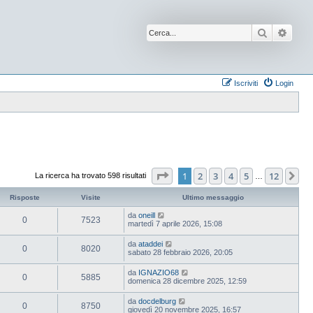
Cerca
Ricer
Iscriviti
Login
Pagina
1
di
12
1
2
3
4
5
12
Pr
La ricerca ha trovato 598 risultati
…
Risposte
Visite
Ultimo messaggio
da
oneill
0
7523
martedì 7 aprile 2026, 15:08
da
ataddei
0
8020
sabato 28 febbraio 2026, 20:05
da
IGNAZIO68
0
5885
domenica 28 dicembre 2025, 12:59
da
docdelburg
0
8750
giovedì 20 novembre 2025, 16:57