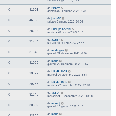
sabato 1 luglio 2023, 8:42
da
Bigboy
0
31991
domenica 11 giugno 2023, 8:37
da
jonny58
0
46136
sabato 3 giugno 2023, 10:34
da
Principe Anchisi
0
28243
martedì 28 marzo 2023, 15:18
da
aton57
0
31734
sabato 25 marzo 2023, 23:48
da
martingius
0
31546
giovedì 29 dicembre 2022, 0:46
da
mario
0
31050
giovedì 22 dicembre 2022, 19:57
da
MikyR1100R
0
29122
martedì 20 dicembre 2022, 8:54
da
MikyR1100R
0
29765
martedì 22 novembre 2022, 12:18
da
ViaFer
0
31246
mercoledì 21 settembre 2022, 18:28
da
morenji
0
30602
giovedì 16 giugno 2022, 8:18
da
mario
0
33369