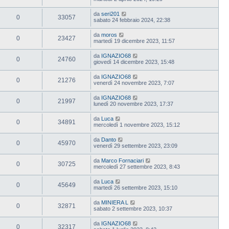
da
seri201
0
33057
sabato 24 febbraio 2024, 22:38
da
moros
0
23427
martedì 19 dicembre 2023, 11:57
da
IGNAZIO68
0
24760
giovedì 14 dicembre 2023, 15:48
da
IGNAZIO68
0
21276
venerdì 24 novembre 2023, 7:07
da
IGNAZIO68
0
21997
lunedì 20 novembre 2023, 17:37
da
Luca
0
34891
mercoledì 1 novembre 2023, 15:12
da
Danto
0
45970
venerdì 29 settembre 2023, 23:09
da
Marco Fornaciari
0
30725
mercoledì 27 settembre 2023, 8:43
da
Luca
0
45649
martedì 26 settembre 2023, 15:10
da
MINIERA L
0
32871
sabato 2 settembre 2023, 10:37
da
IGNAZIO68
0
32317