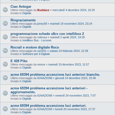
Ciao Antogar
Ultimo messaggio da
Buddace
«
mercoledì 4 dicembre 2024, 10:29
Inviato in
Digitale
Ringraziamento
Ultimo messaggio da
jonny58
«
martedì 19 novembre 2024, 23:24
Inviato in
Digitale
programmazione schede s8cv con intellibox 2
Ultimo messaggio da
rodrosa
«
martedì 2 aprile 2024, 19:29
Inviato in
Intellibox Bus - Loconet
Rocrail e motore digitale Roco
Ultimo messaggio da
seri201
«
sabato 24 febbraio 2024, 22:38
Inviato in
Software per il Digitale
E 428 Piko
Ultimo messaggio da
moros
«
martedì 19 dicembre 2023, 11:57
Inviato in
Digitale
acme 69394 problema accenzione luci anteriori bianche.
Ultimo messaggio da
IGNAZIO68
«
giovedì 14 dicembre 2023, 15:48
Inviato in
Digitale
acme 69394 problema accenzione luci anteriori -
aggiornamento.
Ultimo messaggio da
IGNAZIO68
«
venerdì 24 novembre 2023, 7:07
Inviato in
Digitale
acme 69394 problema accenzione luci anteriori.
Ultimo messaggio da
IGNAZIO68
«
lunedì 20 novembre 2023, 17:37
Inviato in
Digitale