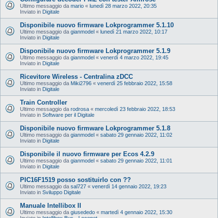
Ultimo messaggio da
mario
«
lunedì 28 marzo 2022, 20:35
Inviato in
Digitale
Disponibile nuovo firmware Lokprogrammer 5.1.10
Ultimo messaggio da
gianmodel
«
lunedì 21 marzo 2022, 10:17
Inviato in
Digitale
Disponibile nuovo firmware Lokprogrammer 5.1.9
Ultimo messaggio da
gianmodel
«
venerdì 4 marzo 2022, 19:45
Inviato in
Digitale
Ricevitore Wireless - Centralina zDCC
Ultimo messaggio da
Miki2796
«
venerdì 25 febbraio 2022, 15:58
Inviato in
Digitale
Train Controller
Ultimo messaggio da
rodrosa
«
mercoledì 23 febbraio 2022, 18:53
Inviato in
Software per il Digitale
Disponibile nuovo firmware Lokprogrammer 5.1.8
Ultimo messaggio da
gianmodel
«
sabato 29 gennaio 2022, 11:02
Inviato in
Digitale
Disponibile il nuovo firmware per Ecos 4.2.9
Ultimo messaggio da
gianmodel
«
sabato 29 gennaio 2022, 11:01
Inviato in
Digitale
PIC16F1519 posso sostituirlo con ??
Ultimo messaggio da
sal727
«
venerdì 14 gennaio 2022, 19:23
Inviato in
Sviluppo Digitale
Manuale Intellibox II
Ultimo messaggio da
giusededo
«
martedì 4 gennaio 2022, 15:30
Inviato in
Intellibox Bus - Loconet