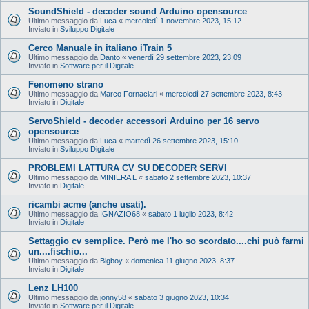
SoundShield - decoder sound Arduino opensource
Ultimo messaggio da
Luca
«
mercoledì 1 novembre 2023, 15:12
Inviato in
Sviluppo Digitale
Cerco Manuale in italiano iTrain 5
Ultimo messaggio da
Danto
«
venerdì 29 settembre 2023, 23:09
Inviato in
Software per il Digitale
Fenomeno strano
Ultimo messaggio da
Marco Fornaciari
«
mercoledì 27 settembre 2023, 8:43
Inviato in
Digitale
ServoShield - decoder accessori Arduino per 16 servo
opensource
Ultimo messaggio da
Luca
«
martedì 26 settembre 2023, 15:10
Inviato in
Sviluppo Digitale
PROBLEMI LATTURA CV SU DECODER SERVI
Ultimo messaggio da
MINIERA L
«
sabato 2 settembre 2023, 10:37
Inviato in
Digitale
ricambi acme (anche usati).
Ultimo messaggio da
IGNAZIO68
«
sabato 1 luglio 2023, 8:42
Inviato in
Digitale
Settaggio cv semplice. Però me l'ho so scordato....chi può farmi
un....fischio...
Ultimo messaggio da
Bigboy
«
domenica 11 giugno 2023, 8:37
Inviato in
Digitale
Lenz LH100
Ultimo messaggio da
jonny58
«
sabato 3 giugno 2023, 10:34
Inviato in
Software per il Digitale