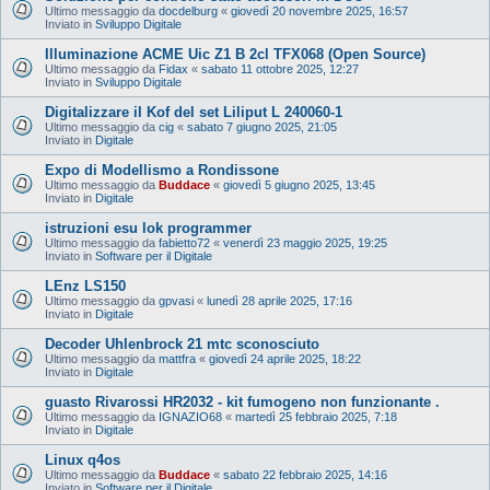
Ultimo messaggio da
docdelburg
«
giovedì 20 novembre 2025, 16:57
Inviato in
Sviluppo Digitale
Illuminazione ACME Uic Z1 B 2cl TFX068 (Open Source)
Ultimo messaggio da
Fidax
«
sabato 11 ottobre 2025, 12:27
Inviato in
Sviluppo Digitale
Digitalizzare il Kof del set Liliput L 240060-1
Ultimo messaggio da
cig
«
sabato 7 giugno 2025, 21:05
Inviato in
Digitale
Expo di Modellismo a Rondissone
Ultimo messaggio da
Buddace
«
giovedì 5 giugno 2025, 13:45
Inviato in
Digitale
istruzioni esu lok programmer
Ultimo messaggio da
fabietto72
«
venerdì 23 maggio 2025, 19:25
Inviato in
Software per il Digitale
LEnz LS150
Ultimo messaggio da
gpvasi
«
lunedì 28 aprile 2025, 17:16
Inviato in
Digitale
Decoder Uhlenbrock 21 mtc sconosciuto
Ultimo messaggio da
mattfra
«
giovedì 24 aprile 2025, 18:22
Inviato in
Digitale
guasto Rivarossi HR2032 - kit fumogeno non funzionante .
Ultimo messaggio da
IGNAZIO68
«
martedì 25 febbraio 2025, 7:18
Inviato in
Digitale
Linux q4os
Ultimo messaggio da
Buddace
«
sabato 22 febbraio 2025, 14:16
Inviato in
Software per il Digitale