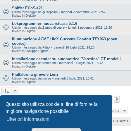
Sniffer ECoS-z21
Ultimo messaggio da
giuseppino
«
martedì 2 novembre 2021, 0:57
Inviato in
Digitale
Lokprogrammer nuova release 5.1.6
Ultimo messaggio da
Zampa di Lepre
«
lunedì 1 novembre 2021, 13:20
Inviato in
Digitale
Illuminazione ACME UicX Cuccette Comfort TFX063 (open
source)
Ultimo messaggio da
Fidax
«
venerdì 16 luglio 2021, 19:28
Inviato in
Sviluppo Digitale
installazione decoder su automotrice "Varesina" GT modelli
Ultimo messaggio da
franco mi
«
mercoledì 14 luglio 2021, 18:42
Inviato in
Digitale
Piattaforma girevole Lenz
Ultimo messaggio da
moros
«
martedì 6 luglio 2021, 13:41
Inviato in
Digitale
Pagina
1
di
12
1
2
3
4
5
12
Pros
La ricerca ha trovato 598 risultati
…
Questo sito utilizza cookie al fine di fornire la
Vai a
migliore navigazione possibile
Ulteriori informazioni
Indice
Cancella cookie
Tutti gli orari sono
UTC+02:00
Style Developer by ©
GTA game
Forum.