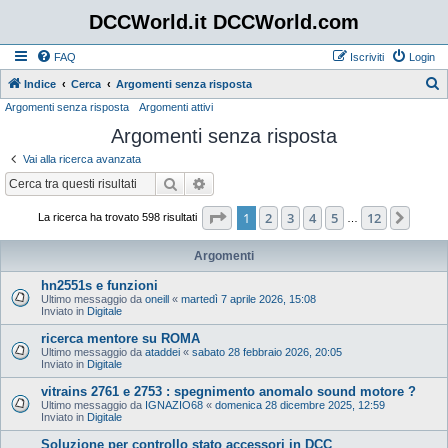
DCCWorld.it DCCWorld.com
FAQ
Iscriviti
Login
Indice
Cerca
Argomenti senza risposta
Argomenti senza risposta
Argomenti attivi
e
Argomenti senza risposta
r
c
Vai alla ricerca avanzata
a
Cerca
Ricerca avanzata
Pagina
1
di
12
1
2
3
4
5
12
Pros
La ricerca ha trovato 598 risultati
…
Argomenti
hn2551s e funzioni
Ultimo messaggio da
oneill
«
martedì 7 aprile 2026, 15:08
Inviato in
Digitale
ricerca mentore su ROMA
Ultimo messaggio da
ataddei
«
sabato 28 febbraio 2026, 20:05
Inviato in
Digitale
vitrains 2761 e 2753 : spegnimento anomalo sound motore ?
Ultimo messaggio da
IGNAZIO68
«
domenica 28 dicembre 2025, 12:59
Inviato in
Digitale
Soluzione per controllo stato accessori in DCC