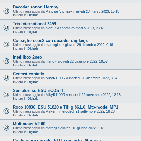
Decoder sonori Hornby
Ultimo messaggio da
Principe Anchisi
«
martedì 28 marzo 2023, 15:18
Inviato in
Digitale
Trix International 2459
Ultimo messaggio da
aton57
«
sabato 25 marzo 2023, 23:48
Inviato in
Digitale
Consiglio ecos2 con decoder digikeijs
Ultimo messaggio da
martingius
«
giovedì 29 dicembre 2022, 0:46
Inviato in
Digitale
Intellibox 2neo
Ultimo messaggio da
mario
«
giovedì 22 dicembre 2022, 19:57
Inviato in
Digitale
Cercasi contatto.
Ultimo messaggio da
MikyR1100R
«
martedì 20 dicembre 2022, 8:54
Inviato in
Digitale
Semafori su ESU ECOS II .
Ultimo messaggio da
MikyR1100R
«
martedì 22 novembre 2022, 12:18
Inviato in
Digitale
Roco 10836, ESU 51820 e Tillig 86110, Mtb-model MP1
Ultimo messaggio da
ViaFer
«
mercoledì 21 settembre 2022, 18:28
Inviato in
Digitale
Multimaus V2.00
Ultimo messaggio da
morenji
«
giovedì 16 giugno 2022, 8:18
Inviato in
Digitale
Configurare decoder FMZ con tester Almrose