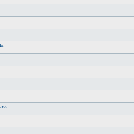
to.
urce