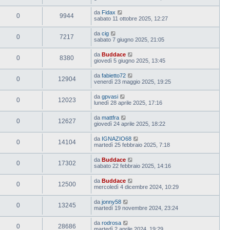
da
Fidax
0
9944
sabato 11 ottobre 2025, 12:27
da
cig
0
7217
sabato 7 giugno 2025, 21:05
da
Buddace
0
8380
giovedì 5 giugno 2025, 13:45
da
fabietto72
0
12904
venerdì 23 maggio 2025, 19:25
da
gpvasi
0
12023
lunedì 28 aprile 2025, 17:16
da
mattfra
0
12627
giovedì 24 aprile 2025, 18:22
da
IGNAZIO68
0
14104
martedì 25 febbraio 2025, 7:18
da
Buddace
0
17302
sabato 22 febbraio 2025, 14:16
da
Buddace
0
12500
mercoledì 4 dicembre 2024, 10:29
da
jonny58
0
13245
martedì 19 novembre 2024, 23:24
da
rodrosa
0
28686
martedì 2 aprile 2024, 19:29