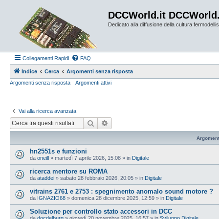
DCCWorld.it DCCWorld
Dedicato alla diffusione della cultura fermodellist
Collegamenti Rapidi
FAQ
Indice
Cerca
Argomenti senza risposta
Argomenti senza risposta
Argomenti attivi
Vai alla ricerca avanzata
Cerca
Ricerca avanzata
Argoment
hn2551s e funzioni
da
oneill
»
martedì 7 aprile 2026, 15:08
» in
Digitale
ricerca mentore su ROMA
da
ataddei
»
sabato 28 febbraio 2026, 20:05
» in
Digitale
vitrains 2761 e 2753 : spegnimento anomalo sound motore ?
da
IGNAZIO68
»
domenica 28 dicembre 2025, 12:59
» in
Digitale
Soluzione per controllo stato accessori in DCC
da
docdelburg
»
giovedì 20 novembre 2025, 16:57
» in
Sviluppo Digitale