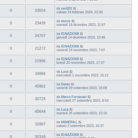
da
seri201
0
33054
sabato 24 febbraio 2024, 22:38
da
moros
0
23426
martedì 19 dicembre 2023, 11:57
da
IGNAZIO68
0
24757
giovedì 14 dicembre 2023, 15:48
da
IGNAZIO68
0
21272
venerdì 24 novembre 2023, 7:07
da
IGNAZIO68
0
21996
lunedì 20 novembre 2023, 17:37
da
Luca
0
34886
mercoledì 1 novembre 2023, 15:12
da
Danto
0
45962
venerdì 29 settembre 2023, 23:09
da
Marco Fornaciari
0
30725
mercoledì 27 settembre 2023, 8:43
da
Luca
0
45644
martedì 26 settembre 2023, 15:10
da
MINIERA L
0
32867
sabato 2 settembre 2023, 10:37
da
IGNAZIO68
0
32316