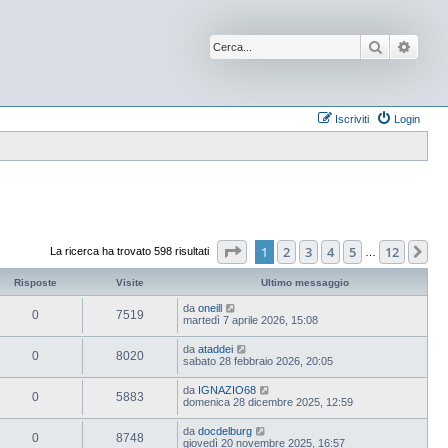
Cerca
Ricer
Iscriviti
Login
Pagina
1
di
12
1
2
3
4
5
12
Pr
La ricerca ha trovato 598 risultati
…
Risposte
Visite
Ultimo messaggio
da
oneill
0
7519
martedì 7 aprile 2026, 15:08
da
ataddei
0
8020
sabato 28 febbraio 2026, 20:05
da
IGNAZIO68
0
5883
domenica 28 dicembre 2025, 12:59
da
docdelburg
0
8748
giovedì 20 novembre 2025, 16:57