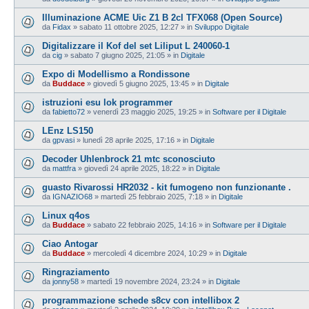
Illuminazione ACME Uic Z1 B 2cl TFX068 (Open Source)
da
Fidax
»
sabato 11 ottobre 2025, 12:27
» in
Sviluppo Digitale
Digitalizzare il Kof del set Liliput L 240060-1
da
cig
»
sabato 7 giugno 2025, 21:05
» in
Digitale
Expo di Modellismo a Rondissone
da
Buddace
»
giovedì 5 giugno 2025, 13:45
» in
Digitale
istruzioni esu lok programmer
da
fabietto72
»
venerdì 23 maggio 2025, 19:25
» in
Software per il Digitale
LEnz LS150
da
gpvasi
»
lunedì 28 aprile 2025, 17:16
» in
Digitale
Decoder Uhlenbrock 21 mtc sconosciuto
da
mattfra
»
giovedì 24 aprile 2025, 18:22
» in
Digitale
guasto Rivarossi HR2032 - kit fumogeno non funzionante .
da
IGNAZIO68
»
martedì 25 febbraio 2025, 7:18
» in
Digitale
Linux q4os
da
Buddace
»
sabato 22 febbraio 2025, 14:16
» in
Software per il Digitale
Ciao Antogar
da
Buddace
»
mercoledì 4 dicembre 2024, 10:29
» in
Digitale
Ringraziamento
da
jonny58
»
martedì 19 novembre 2024, 23:24
» in
Digitale
programmazione schede s8cv con intellibox 2