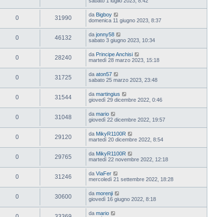
sabato 1 luglio 2023, 8:42
da
Bigboy
0
31990
domenica 11 giugno 2023, 8:37
da
jonny58
0
46132
sabato 3 giugno 2023, 10:34
da
Principe Anchisi
0
28240
martedì 28 marzo 2023, 15:18
da
aton57
0
31725
sabato 25 marzo 2023, 23:48
da
martingius
0
31544
giovedì 29 dicembre 2022, 0:46
da
mario
0
31048
giovedì 22 dicembre 2022, 19:57
da
MikyR1100R
0
29120
martedì 20 dicembre 2022, 8:54
da
MikyR1100R
0
29765
martedì 22 novembre 2022, 12:18
da
ViaFer
0
31246
mercoledì 21 settembre 2022, 18:28
da
morenji
0
30600
giovedì 16 giugno 2022, 8:18
da
mario
0
33369