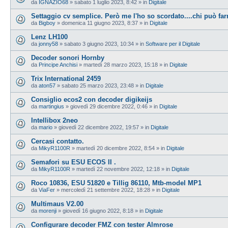
da
IGNAZIO68
»
sabato 1 luglio 2023, 8:42
» in
Digitale
Settaggio cv semplice. Però me l'ho so scordato....chi può farm
da
Bigboy
»
domenica 11 giugno 2023, 8:37
» in
Digitale
Lenz LH100
da
jonny58
»
sabato 3 giugno 2023, 10:34
» in
Software per il Digitale
Decoder sonori Hornby
da
Principe Anchisi
»
martedì 28 marzo 2023, 15:18
» in
Digitale
Trix International 2459
da
aton57
»
sabato 25 marzo 2023, 23:48
» in
Digitale
Consiglio ecos2 con decoder digikeijs
da
martingius
»
giovedì 29 dicembre 2022, 0:46
» in
Digitale
Intellibox 2neo
da
mario
»
giovedì 22 dicembre 2022, 19:57
» in
Digitale
Cercasi contatto.
da
MikyR1100R
»
martedì 20 dicembre 2022, 8:54
» in
Digitale
Semafori su ESU ECOS II .
da
MikyR1100R
»
martedì 22 novembre 2022, 12:18
» in
Digitale
Roco 10836, ESU 51820 e Tillig 86110, Mtb-model MP1
da
ViaFer
»
mercoledì 21 settembre 2022, 18:28
» in
Digitale
Multimaus V2.00
da
morenji
»
giovedì 16 giugno 2022, 8:18
» in
Digitale
Configurare decoder FMZ con tester Almrose