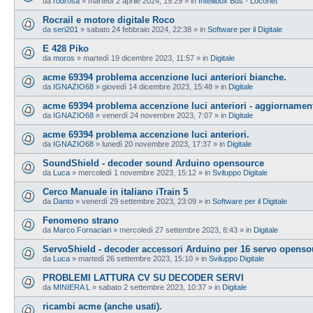
da
rodrosa
»
martedì 2 aprile 2024, 19:29
» in
Intellibox Bus - Loconet
Rocrail e motore digitale Roco
da
seri201
»
sabato 24 febbraio 2024, 22:38
» in
Software per il Digitale
E 428 Piko
da
moros
»
martedì 19 dicembre 2023, 11:57
» in
Digitale
acme 69394 problema accenzione luci anteriori bianche.
da
IGNAZIO68
»
giovedì 14 dicembre 2023, 15:48
» in
Digitale
acme 69394 problema accenzione luci anteriori - aggiornamen
da
IGNAZIO68
»
venerdì 24 novembre 2023, 7:07
» in
Digitale
acme 69394 problema accenzione luci anteriori.
da
IGNAZIO68
»
lunedì 20 novembre 2023, 17:37
» in
Digitale
SoundShield - decoder sound Arduino opensource
da
Luca
»
mercoledì 1 novembre 2023, 15:12
» in
Sviluppo Digitale
Cerco Manuale in italiano iTrain 5
da
Danto
»
venerdì 29 settembre 2023, 23:09
» in
Software per il Digitale
Fenomeno strano
da
Marco Fornaciari
»
mercoledì 27 settembre 2023, 8:43
» in
Digitale
ServoShield - decoder accessori Arduino per 16 servo openso
da
Luca
»
martedì 26 settembre 2023, 15:10
» in
Sviluppo Digitale
PROBLEMI LATTURA CV SU DECODER SERVI
da
MINIERA L
»
sabato 2 settembre 2023, 10:37
» in
Digitale
ricambi acme (anche usati).