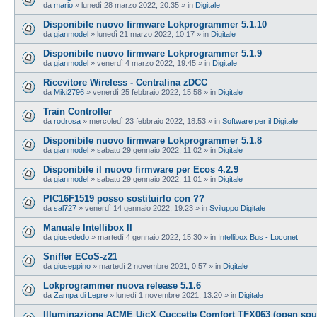
da
mario
»
lunedì 28 marzo 2022, 20:35
» in
Digitale
Disponibile nuovo firmware Lokprogrammer 5.1.10
da
gianmodel
»
lunedì 21 marzo 2022, 10:17
» in
Digitale
Disponibile nuovo firmware Lokprogrammer 5.1.9
da
gianmodel
»
venerdì 4 marzo 2022, 19:45
» in
Digitale
Ricevitore Wireless - Centralina zDCC
da
Miki2796
»
venerdì 25 febbraio 2022, 15:58
» in
Digitale
Train Controller
da
rodrosa
»
mercoledì 23 febbraio 2022, 18:53
» in
Software per il Digitale
Disponibile nuovo firmware Lokprogrammer 5.1.8
da
gianmodel
»
sabato 29 gennaio 2022, 11:02
» in
Digitale
Disponibile il nuovo firmware per Ecos 4.2.9
da
gianmodel
»
sabato 29 gennaio 2022, 11:01
» in
Digitale
PIC16F1519 posso sostituirlo con ??
da
sal727
»
venerdì 14 gennaio 2022, 19:23
» in
Sviluppo Digitale
Manuale Intellibox II
da
giusededo
»
martedì 4 gennaio 2022, 15:30
» in
Intellibox Bus - Loconet
Sniffer ECoS-z21
da
giuseppino
»
martedì 2 novembre 2021, 0:57
» in
Digitale
Lokprogrammer nuova release 5.1.6
da
Zampa di Lepre
»
lunedì 1 novembre 2021, 13:20
» in
Digitale
Illuminazione ACME UicX Cuccette Comfort TFX063 (open sou