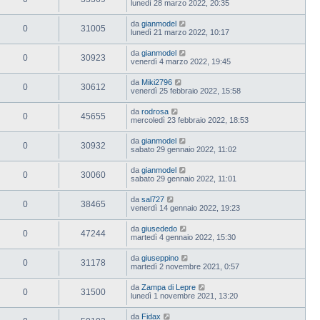
lunedì 28 marzo 2022, 20:35
da
gianmodel
0
31005
lunedì 21 marzo 2022, 10:17
da
gianmodel
0
30923
venerdì 4 marzo 2022, 19:45
da
Miki2796
0
30612
venerdì 25 febbraio 2022, 15:58
da
rodrosa
0
45655
mercoledì 23 febbraio 2022, 18:53
da
gianmodel
0
30932
sabato 29 gennaio 2022, 11:02
da
gianmodel
0
30060
sabato 29 gennaio 2022, 11:01
da
sal727
0
38465
venerdì 14 gennaio 2022, 19:23
da
giusededo
0
47244
martedì 4 gennaio 2022, 15:30
da
giuseppino
0
31178
martedì 2 novembre 2021, 0:57
da
Zampa di Lepre
0
31500
lunedì 1 novembre 2021, 13:20
da
Fidax