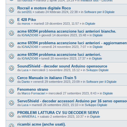
da
rodrosa
»
martedì 2 aprile 2024, 19:29
» in
Intellibox Bus - Loconet
Rocrail e motore digitale Roco
da
seri201
»
sabato 24 febbraio 2024, 22:38
» in
Software per il Digitale
E 428 Piko
da
moros
»
martedì 19 dicembre 2023, 11:57
» in
Digitale
acme 69394 problema accenzione luci anteriori bianche.
da
IGNAZIO68
»
giovedì 14 dicembre 2023, 15:48
» in
Digitale
acme 69394 problema accenzione luci anteriori - aggiornamen
da
IGNAZIO68
»
venerdì 24 novembre 2023, 7:07
» in
Digitale
acme 69394 problema accenzione luci anteriori.
da
IGNAZIO68
»
lunedì 20 novembre 2023, 17:37
» in
Digitale
SoundShield - decoder sound Arduino opensource
da
Luca
»
mercoledì 1 novembre 2023, 15:12
» in
Sviluppo Digitale
Cerco Manuale in italiano iTrain 5
da
Danto
»
venerdì 29 settembre 2023, 23:09
» in
Software per il Digitale
Fenomeno strano
da
Marco Fornaciari
»
mercoledì 27 settembre 2023, 8:43
» in
Digitale
ServoShield - decoder accessori Arduino per 16 servo openso
da
Luca
»
martedì 26 settembre 2023, 15:10
» in
Sviluppo Digitale
PROBLEMI LATTURA CV SU DECODER SERVI
da
MINIERA L
»
sabato 2 settembre 2023, 10:37
» in
Digitale
ricambi acme (anche usati).