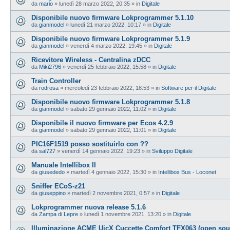
da
mario
»
lunedì 28 marzo 2022, 20:35
» in
Digitale
Disponibile nuovo firmware Lokprogrammer 5.1.10
da
gianmodel
»
lunedì 21 marzo 2022, 10:17
» in
Digitale
Disponibile nuovo firmware Lokprogrammer 5.1.9
da
gianmodel
»
venerdì 4 marzo 2022, 19:45
» in
Digitale
Ricevitore Wireless - Centralina zDCC
da
Miki2796
»
venerdì 25 febbraio 2022, 15:58
» in
Digitale
Train Controller
da
rodrosa
»
mercoledì 23 febbraio 2022, 18:53
» in
Software per il Digitale
Disponibile nuovo firmware Lokprogrammer 5.1.8
da
gianmodel
»
sabato 29 gennaio 2022, 11:02
» in
Digitale
Disponibile il nuovo firmware per Ecos 4.2.9
da
gianmodel
»
sabato 29 gennaio 2022, 11:01
» in
Digitale
PIC16F1519 posso sostituirlo con ??
da
sal727
»
venerdì 14 gennaio 2022, 19:23
» in
Sviluppo Digitale
Manuale Intellibox II
da
giusededo
»
martedì 4 gennaio 2022, 15:30
» in
Intellibox Bus - Loconet
Sniffer ECoS-z21
da
giuseppino
»
martedì 2 novembre 2021, 0:57
» in
Digitale
Lokprogrammer nuova release 5.1.6
da
Zampa di Lepre
»
lunedì 1 novembre 2021, 13:20
» in
Digitale
Illuminazione ACME UicX Cuccette Comfort TFX063 (open sou