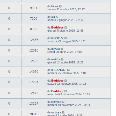
da
Fidax
0
9891
sabato 11 ottobre 2025, 12:27
da
cig
0
7200
sabato 7 giugno 2025, 21:05
da
Buddace
0
8360
giovedì 5 giugno 2025, 13:45
da
fabietto72
0
12866
venerdì 23 maggio 2025, 19:25
da
gpvasi
0
12010
lunedì 28 aprile 2025, 17:16
da
mattfra
0
12606
giovedì 24 aprile 2025, 18:22
da
IGNAZIO68
0
14079
martedì 25 febbraio 2025, 7:18
da
Buddace
0
17264
sabato 22 febbraio 2025, 14:16
da
Buddace
0
12479
mercoledì 4 dicembre 2024, 10:29
da
jonny58
0
13227
martedì 19 novembre 2024, 23:24
da
rodrosa
0
28645
martedì 2 aprile 2024, 19:29