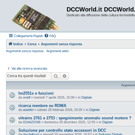
DCCWorld.it DCCWorld
Dedicato alla diffusione della cultura fermodellist
Collegamenti Rapidi
FAQ
Indice
Cerca
Argomenti senza risposta
Argomenti senza risposta
Argomenti attivi
Vai alla ricerca avanzata
Cerca
Ricerca avanzata
Argoment
hn2551s e funzioni
da
oneill
»
martedì 7 aprile 2026, 15:08
» in
Digitale
ricerca mentore su ROMA
da
ataddei
»
sabato 28 febbraio 2026, 20:05
» in
Digitale
vitrains 2761 e 2753 : spegnimento anomalo sound motore ?
da
IGNAZIO68
»
domenica 28 dicembre 2025, 12:59
» in
Digitale
Soluzione per controllo stato accessori in DCC
da
docdelburg
»
giovedì 20 novembre 2025, 16:57
» in
Sviluppo Digitale