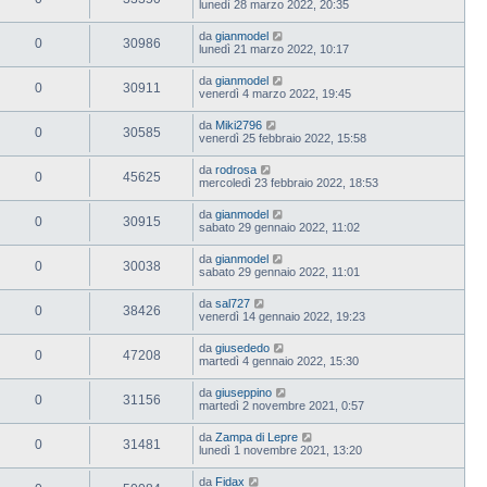
lunedì 28 marzo 2022, 20:35
da
gianmodel
0
30986
lunedì 21 marzo 2022, 10:17
da
gianmodel
0
30911
venerdì 4 marzo 2022, 19:45
da
Miki2796
0
30585
venerdì 25 febbraio 2022, 15:58
da
rodrosa
0
45625
mercoledì 23 febbraio 2022, 18:53
da
gianmodel
0
30915
sabato 29 gennaio 2022, 11:02
da
gianmodel
0
30038
sabato 29 gennaio 2022, 11:01
da
sal727
0
38426
venerdì 14 gennaio 2022, 19:23
da
giusededo
0
47208
martedì 4 gennaio 2022, 15:30
da
giuseppino
0
31156
martedì 2 novembre 2021, 0:57
da
Zampa di Lepre
0
31481
lunedì 1 novembre 2021, 13:20
da
Fidax