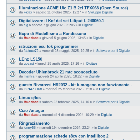
Illuminazione ACME Uic Z1 B 2cl TFX068 (Open Source)
da
Fidax
»
sabato 11 ottobre 2025, 12:27
» in
Sviluppo Digitale
Digitalizzare il Kof del set Liliput L 240060-1
da
cig
»
sabato 7 giugno 2025, 21:05
» in
Digitale
Expo di Modellismo a Rondissone
da
Buddace
»
giovedì 5 giugno 2025, 13:45
» in
Digitale
istruzioni esu lok programmer
da
fabietto72
»
venerdì 23 maggio 2025, 19:25
» in
Software per il Digitale
LEnz LS150
da
gpvasi
»
lunedì 28 aprile 2025, 17:16
» in
Digitale
Decoder Uhlenbrock 21 mtc sconosciuto
da
mattfra
»
giovedì 24 aprile 2025, 18:22
» in
Digitale
guasto Rivarossi HR2032 - kit fumogeno non funzionante .
da
IGNAZIO68
»
martedì 25 febbraio 2025, 7:18
» in
Digitale
Linux q4os
da
Buddace
»
sabato 22 febbraio 2025, 14:16
» in
Software per il Digitale
Ciao Antogar
da
Buddace
»
mercoledì 4 dicembre 2024, 10:29
» in
Digitale
Ringraziamento
da
jonny58
»
martedì 19 novembre 2024, 23:24
» in
Digitale
programmazione schede s8cv con intellibox 2