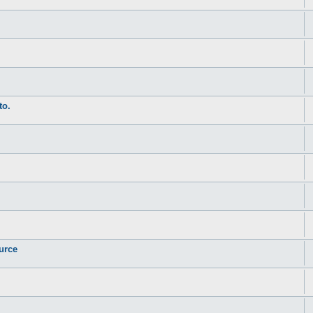
to.
urce