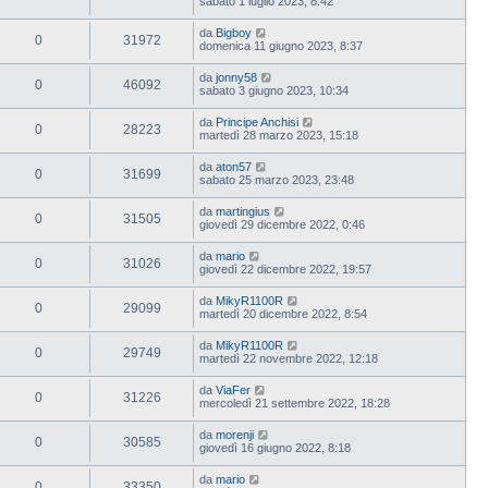
sabato 1 luglio 2023, 8:42
da
Bigboy
0
31972
domenica 11 giugno 2023, 8:37
da
jonny58
0
46092
sabato 3 giugno 2023, 10:34
da
Principe Anchisi
0
28223
martedì 28 marzo 2023, 15:18
da
aton57
0
31699
sabato 25 marzo 2023, 23:48
da
martingius
0
31505
giovedì 29 dicembre 2022, 0:46
da
mario
0
31026
giovedì 22 dicembre 2022, 19:57
da
MikyR1100R
0
29099
martedì 20 dicembre 2022, 8:54
da
MikyR1100R
0
29749
martedì 22 novembre 2022, 12:18
da
ViaFer
0
31226
mercoledì 21 settembre 2022, 18:28
da
morenji
0
30585
giovedì 16 giugno 2022, 8:18
da
mario
0
33350