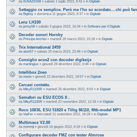
da
IGNAZIO68
»
sabato 1 luglio 2023, 8:42
» in
Digitale
Settaggio cv semplice. Però me l'ho so scordato....chi può farm
da
Bigboy
»
domenica 11 giugno 2023, 8:37
» in
Digitale
Lenz LH100
da
jonny58
»
sabato 3 giugno 2023, 10:34
» in
Software per il Digitale
Decoder sonori Hornby
da
Principe Anchisi
»
martedì 28 marzo 2023, 15:18
» in
Digitale
Trix International 2459
da
aton57
»
sabato 25 marzo 2023, 23:48
» in
Digitale
Consiglio ecos2 con decoder digikeijs
da
martingius
»
giovedì 29 dicembre 2022, 0:46
» in
Digitale
Intellibox 2neo
da
mario
»
giovedì 22 dicembre 2022, 19:57
» in
Digitale
Cercasi contatto.
da
MikyR1100R
»
martedì 20 dicembre 2022, 8:54
» in
Digitale
Semafori su ESU ECOS II .
da
MikyR1100R
»
martedì 22 novembre 2022, 12:18
» in
Digitale
Roco 10836, ESU 51820 e Tillig 86110, Mtb-model MP1
da
ViaFer
»
mercoledì 21 settembre 2022, 18:28
» in
Digitale
Multimaus V2.00
da
morenji
»
giovedì 16 giugno 2022, 8:18
» in
Digitale
Configurare decoder FMZ con tester Almrose