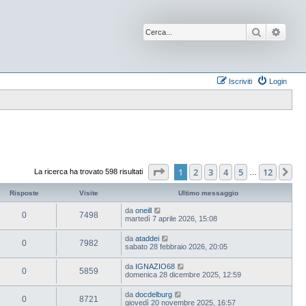
Cerca
Ricer
Iscriviti
Login
Pagina
1
di
12
1
2
3
4
5
12
Pr
La ricerca ha trovato 598 risultati
…
Risposte
Visite
Ultimo messaggio
da
oneill
0
7498
martedì 7 aprile 2026, 15:08
da
ataddei
0
7982
sabato 28 febbraio 2026, 20:05
da
IGNAZIO68
0
5859
domenica 28 dicembre 2025, 12:59
da
docdelburg
0
8721
giovedì 20 novembre 2025, 16:57