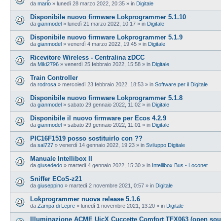
da
mario
»
lunedì 28 marzo 2022, 20:35
» in
Digitale
Disponibile nuovo firmware Lokprogrammer 5.1.10
da
gianmodel
»
lunedì 21 marzo 2022, 10:17
» in
Digitale
Disponibile nuovo firmware Lokprogrammer 5.1.9
da
gianmodel
»
venerdì 4 marzo 2022, 19:45
» in
Digitale
Ricevitore Wireless - Centralina zDCC
da
Miki2796
»
venerdì 25 febbraio 2022, 15:58
» in
Digitale
Train Controller
da
rodrosa
»
mercoledì 23 febbraio 2022, 18:53
» in
Software per il Digitale
Disponibile nuovo firmware Lokprogrammer 5.1.8
da
gianmodel
»
sabato 29 gennaio 2022, 11:02
» in
Digitale
Disponibile il nuovo firmware per Ecos 4.2.9
da
gianmodel
»
sabato 29 gennaio 2022, 11:01
» in
Digitale
PIC16F1519 posso sostituirlo con ??
da
sal727
»
venerdì 14 gennaio 2022, 19:23
» in
Sviluppo Digitale
Manuale Intellibox II
da
giusededo
»
martedì 4 gennaio 2022, 15:30
» in
Intellibox Bus - Loconet
Sniffer ECoS-z21
da
giuseppino
»
martedì 2 novembre 2021, 0:57
» in
Digitale
Lokprogrammer nuova release 5.1.6
da
Zampa di Lepre
»
lunedì 1 novembre 2021, 13:20
» in
Digitale
Illuminazione ACME UicX Cuccette Comfort TFX063 (open sou