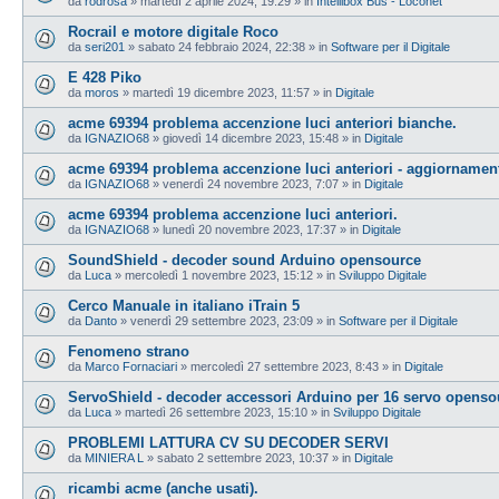
da
rodrosa
»
martedì 2 aprile 2024, 19:29
» in
Intellibox Bus - Loconet
Rocrail e motore digitale Roco
da
seri201
»
sabato 24 febbraio 2024, 22:38
» in
Software per il Digitale
E 428 Piko
da
moros
»
martedì 19 dicembre 2023, 11:57
» in
Digitale
acme 69394 problema accenzione luci anteriori bianche.
da
IGNAZIO68
»
giovedì 14 dicembre 2023, 15:48
» in
Digitale
acme 69394 problema accenzione luci anteriori - aggiornamen
da
IGNAZIO68
»
venerdì 24 novembre 2023, 7:07
» in
Digitale
acme 69394 problema accenzione luci anteriori.
da
IGNAZIO68
»
lunedì 20 novembre 2023, 17:37
» in
Digitale
SoundShield - decoder sound Arduino opensource
da
Luca
»
mercoledì 1 novembre 2023, 15:12
» in
Sviluppo Digitale
Cerco Manuale in italiano iTrain 5
da
Danto
»
venerdì 29 settembre 2023, 23:09
» in
Software per il Digitale
Fenomeno strano
da
Marco Fornaciari
»
mercoledì 27 settembre 2023, 8:43
» in
Digitale
ServoShield - decoder accessori Arduino per 16 servo openso
da
Luca
»
martedì 26 settembre 2023, 15:10
» in
Sviluppo Digitale
PROBLEMI LATTURA CV SU DECODER SERVI
da
MINIERA L
»
sabato 2 settembre 2023, 10:37
» in
Digitale
ricambi acme (anche usati).