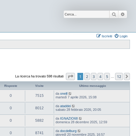
Cerca
Ricer
Iscriviti
Login
Pagina
1
di
12
1
2
3
4
5
12
Pr
La ricerca ha trovato 598 risultati
…
Risposte
Visite
Ultimo messaggio
da
oneill
0
7515
martedì 7 aprile 2026, 15:08
da
ataddei
0
8012
sabato 28 febbraio 2026, 20:05
da
IGNAZIO68
0
5882
domenica 28 dicembre 2025, 12:59
da
docdelburg
0
8741
giovedì 20 novembre 2025, 16:57