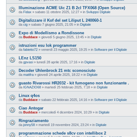
Illuminazione ACME Uic Z1 B 2cl TFX068 (Open Source)
da
Fidax
»
sabato 11 ottobre 2025, 12:27
» in
Sviluppo Digitale
Digitalizzare il Kof del set Liliput L 240060-1
da
cig
»
sabato 7 giugno 2025, 21:05
» in
Digitale
Expo di Modellismo a Rondissone
da
Buddace
»
giovedì 5 giugno 2025, 13:45
» in
Digitale
istruzioni esu lok programmer
da
fabietto72
»
venerdì 23 maggio 2025, 19:25
» in
Software per il Digitale
LEnz LS150
da
gpvasi
»
lunedì 28 aprile 2025, 17:16
» in
Digitale
Decoder Uhlenbrock 21 mtc sconosciuto
da
mattfra
»
giovedì 24 aprile 2025, 18:22
» in
Digitale
guasto Rivarossi HR2032 - kit fumogeno non funzionante .
da
IGNAZIO68
»
martedì 25 febbraio 2025, 7:18
» in
Digitale
Linux q4os
da
Buddace
»
sabato 22 febbraio 2025, 14:16
» in
Software per il Digitale
Ciao Antogar
da
Buddace
»
mercoledì 4 dicembre 2024, 10:29
» in
Digitale
Ringraziamento
da
jonny58
»
martedì 19 novembre 2024, 23:24
» in
Digitale
programmazione schede s8cv con intellibox 2