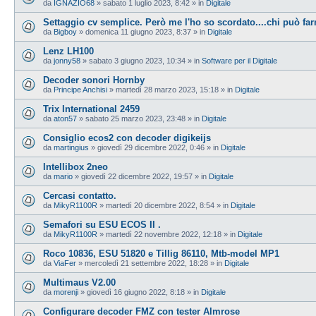
da
IGNAZIO68
»
sabato 1 luglio 2023, 8:42
» in
Digitale
Settaggio cv semplice. Però me l'ho so scordato....chi può farm
da
Bigboy
»
domenica 11 giugno 2023, 8:37
» in
Digitale
Lenz LH100
da
jonny58
»
sabato 3 giugno 2023, 10:34
» in
Software per il Digitale
Decoder sonori Hornby
da
Principe Anchisi
»
martedì 28 marzo 2023, 15:18
» in
Digitale
Trix International 2459
da
aton57
»
sabato 25 marzo 2023, 23:48
» in
Digitale
Consiglio ecos2 con decoder digikeijs
da
martingius
»
giovedì 29 dicembre 2022, 0:46
» in
Digitale
Intellibox 2neo
da
mario
»
giovedì 22 dicembre 2022, 19:57
» in
Digitale
Cercasi contatto.
da
MikyR1100R
»
martedì 20 dicembre 2022, 8:54
» in
Digitale
Semafori su ESU ECOS II .
da
MikyR1100R
»
martedì 22 novembre 2022, 12:18
» in
Digitale
Roco 10836, ESU 51820 e Tillig 86110, Mtb-model MP1
da
ViaFer
»
mercoledì 21 settembre 2022, 18:28
» in
Digitale
Multimaus V2.00
da
morenji
»
giovedì 16 giugno 2022, 8:18
» in
Digitale
Configurare decoder FMZ con tester Almrose