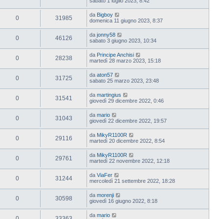
sabato 1 luglio 2023, 8:42
da
Bigboy
0
31985
domenica 11 giugno 2023, 8:37
da
jonny58
0
46126
sabato 3 giugno 2023, 10:34
da
Principe Anchisi
0
28238
martedì 28 marzo 2023, 15:18
da
aton57
0
31725
sabato 25 marzo 2023, 23:48
da
martingius
0
31541
giovedì 29 dicembre 2022, 0:46
da
mario
0
31043
giovedì 22 dicembre 2022, 19:57
da
MikyR1100R
0
29116
martedì 20 dicembre 2022, 8:54
da
MikyR1100R
0
29761
martedì 22 novembre 2022, 12:18
da
ViaFer
0
31244
mercoledì 21 settembre 2022, 18:28
da
morenji
0
30598
giovedì 16 giugno 2022, 8:18
da
mario
0
33363