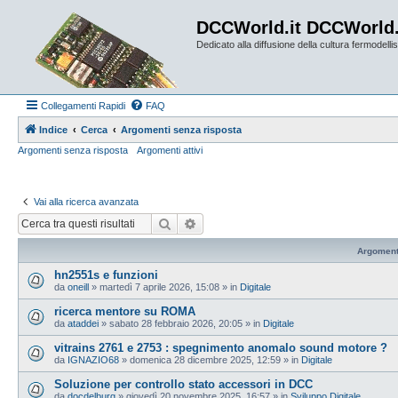
DCCWorld.it DCCWorld
Dedicato alla diffusione della cultura fermodellist
Collegamenti Rapidi
FAQ
Indice
Cerca
Argomenti senza risposta
Argomenti senza risposta
Argomenti attivi
Vai alla ricerca avanzata
Cerca
Ricerca avanzata
Argoment
hn2551s e funzioni
da
oneill
»
martedì 7 aprile 2026, 15:08
» in
Digitale
ricerca mentore su ROMA
da
ataddei
»
sabato 28 febbraio 2026, 20:05
» in
Digitale
vitrains 2761 e 2753 : spegnimento anomalo sound motore ?
da
IGNAZIO68
»
domenica 28 dicembre 2025, 12:59
» in
Digitale
Soluzione per controllo stato accessori in DCC
da
docdelburg
»
giovedì 20 novembre 2025, 16:57
» in
Sviluppo Digitale