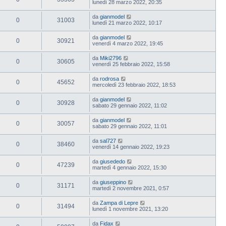
lunedì 28 marzo 2022, 20:35
da
gianmodel
0
31003
lunedì 21 marzo 2022, 10:17
da
gianmodel
0
30921
venerdì 4 marzo 2022, 19:45
da
Miki2796
0
30605
venerdì 25 febbraio 2022, 15:58
da
rodrosa
0
45652
mercoledì 23 febbraio 2022, 18:53
da
gianmodel
0
30928
sabato 29 gennaio 2022, 11:02
da
gianmodel
0
30057
sabato 29 gennaio 2022, 11:01
da
sal727
0
38460
venerdì 14 gennaio 2022, 19:23
da
giusededo
0
47239
martedì 4 gennaio 2022, 15:30
da
giuseppino
0
31171
martedì 2 novembre 2021, 0:57
da
Zampa di Lepre
0
31494
lunedì 1 novembre 2021, 13:20
da
Fidax