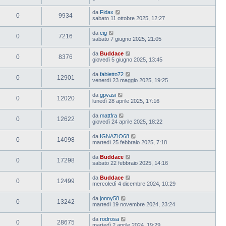
da
Fidax
0
9934
sabato 11 ottobre 2025, 12:27
da
cig
0
7216
sabato 7 giugno 2025, 21:05
da
Buddace
0
8376
giovedì 5 giugno 2025, 13:45
da
fabietto72
0
12901
venerdì 23 maggio 2025, 19:25
da
gpvasi
0
12020
lunedì 28 aprile 2025, 17:16
da
mattfra
0
12622
giovedì 24 aprile 2025, 18:22
da
IGNAZIO68
0
14098
martedì 25 febbraio 2025, 7:18
da
Buddace
0
17298
sabato 22 febbraio 2025, 14:16
da
Buddace
0
12499
mercoledì 4 dicembre 2024, 10:29
da
jonny58
0
13242
martedì 19 novembre 2024, 23:24
da
rodrosa
0
28675
martedì 2 aprile 2024, 19:29