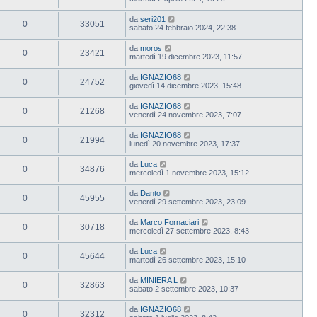
da
seri201
0
33051
sabato 24 febbraio 2024, 22:38
da
moros
0
23421
martedì 19 dicembre 2023, 11:57
da
IGNAZIO68
0
24752
giovedì 14 dicembre 2023, 15:48
da
IGNAZIO68
0
21268
venerdì 24 novembre 2023, 7:07
da
IGNAZIO68
0
21994
lunedì 20 novembre 2023, 17:37
da
Luca
0
34876
mercoledì 1 novembre 2023, 15:12
da
Danto
0
45955
venerdì 29 settembre 2023, 23:09
da
Marco Fornaciari
0
30718
mercoledì 27 settembre 2023, 8:43
da
Luca
0
45644
martedì 26 settembre 2023, 15:10
da
MINIERA L
0
32863
sabato 2 settembre 2023, 10:37
da
IGNAZIO68
0
32312