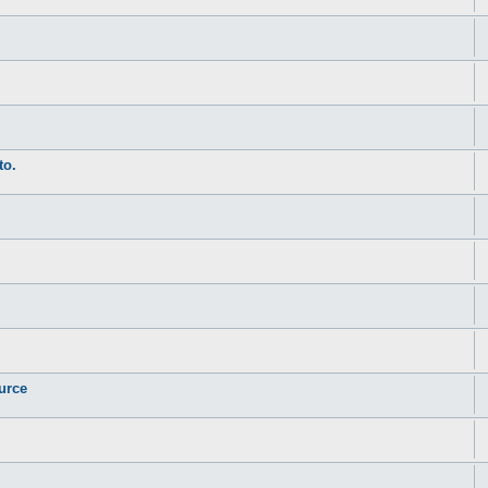
to.
urce