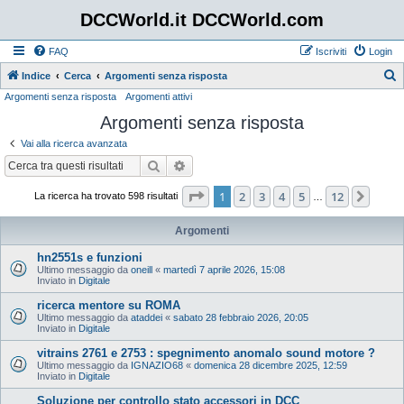
DCCWorld.it DCCWorld.com
FAQ
Iscriviti
Login
Indice
Cerca
Argomenti senza risposta
Argomenti senza risposta
Argomenti attivi
e
Argomenti senza risposta
r
c
Vai alla ricerca avanzata
a
Cerca
Ricerca avanzata
Pagina
1
di
12
1
2
3
4
5
12
Pros
La ricerca ha trovato 598 risultati
…
Argomenti
hn2551s e funzioni
Ultimo messaggio da
oneill
«
martedì 7 aprile 2026, 15:08
Inviato in
Digitale
ricerca mentore su ROMA
Ultimo messaggio da
ataddei
«
sabato 28 febbraio 2026, 20:05
Inviato in
Digitale
vitrains 2761 e 2753 : spegnimento anomalo sound motore ?
Ultimo messaggio da
IGNAZIO68
«
domenica 28 dicembre 2025, 12:59
Inviato in
Digitale
Soluzione per controllo stato accessori in DCC