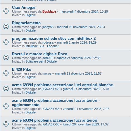
Ciao Antogar
Ultimo messaggio da
Buddace
«
mercoledì 4 dicembre 2024, 10:29
Inviato in
Digitale
Ringraziamento
Ultimo messaggio da
jonny58
«
martedì 19 novembre 2024, 23:24
Inviato in
Digitale
programmazione schede s8cv con intellibox 2
Ultimo messaggio da
rodrosa
«
martedì 2 aprile 2024, 19:29
Inviato in
Intellibox Bus - Loconet
Rocrail e motore digitale Roco
Ultimo messaggio da
seri201
«
sabato 24 febbraio 2024, 22:38
Inviato in
Software per il Digitale
E 428 Piko
Ultimo messaggio da
moros
«
martedì 19 dicembre 2023, 11:57
Inviato in
Digitale
acme 69394 problema accenzione luci anteriori bianche.
Ultimo messaggio da
IGNAZIO68
«
giovedì 14 dicembre 2023, 15:48
Inviato in
Digitale
acme 69394 problema accenzione luci anteriori -
aggiornamento.
Ultimo messaggio da
IGNAZIO68
«
venerdì 24 novembre 2023, 7:07
Inviato in
Digitale
acme 69394 problema accenzione luci anteriori.
Ultimo messaggio da
IGNAZIO68
«
lunedì 20 novembre 2023, 17:37
Inviato in
Digitale