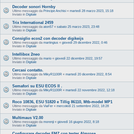
Decoder sonori Hornby
Ultimo messaggio da
Principe Anchisi
«
martedì 28 marzo 2023, 15:18
Inviato in
Digitale
Trix International 2459
Ultimo messaggio da
aton57
«
sabato 25 marzo 2023, 23:48
Inviato in
Digitale
Consiglio ecos2 con decoder digikeijs
Ultimo messaggio da
martingius
«
giovedì 29 dicembre 2022, 0:46
Inviato in
Digitale
Intellibox 2neo
Ultimo messaggio da
mario
«
giovedì 22 dicembre 2022, 19:57
Inviato in
Digitale
Cercasi contatto.
Ultimo messaggio da
MikyR1100R
«
martedì 20 dicembre 2022, 8:54
Inviato in
Digitale
Semafori su ESU ECOS II .
Ultimo messaggio da
MikyR1100R
«
martedì 22 novembre 2022, 12:18
Inviato in
Digitale
Roco 10836, ESU 51820 e Tillig 86110, Mtb-model MP1
Ultimo messaggio da
ViaFer
«
mercoledì 21 settembre 2022, 18:28
Inviato in
Digitale
Multimaus V2.00
Ultimo messaggio da
morenji
«
giovedì 16 giugno 2022, 8:18
Inviato in
Digitale
Configurare decoder FMZ con tester Almrose