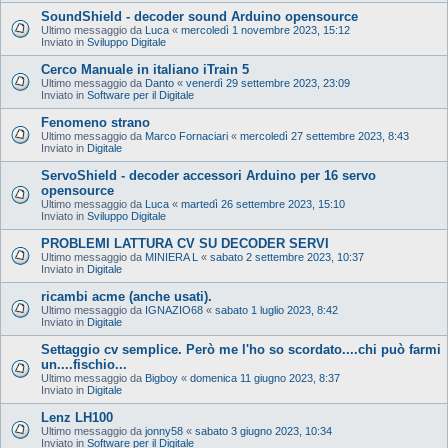
SoundShield - decoder sound Arduino opensource
Ultimo messaggio da
Luca
«
mercoledì 1 novembre 2023, 15:12
Inviato in
Sviluppo Digitale
Cerco Manuale in italiano iTrain 5
Ultimo messaggio da
Danto
«
venerdì 29 settembre 2023, 23:09
Inviato in
Software per il Digitale
Fenomeno strano
Ultimo messaggio da
Marco Fornaciari
«
mercoledì 27 settembre 2023, 8:43
Inviato in
Digitale
ServoShield - decoder accessori Arduino per 16 servo
opensource
Ultimo messaggio da
Luca
«
martedì 26 settembre 2023, 15:10
Inviato in
Sviluppo Digitale
PROBLEMI LATTURA CV SU DECODER SERVI
Ultimo messaggio da
MINIERA L
«
sabato 2 settembre 2023, 10:37
Inviato in
Digitale
ricambi acme (anche usati).
Ultimo messaggio da
IGNAZIO68
«
sabato 1 luglio 2023, 8:42
Inviato in
Digitale
Settaggio cv semplice. Però me l'ho so scordato....chi può farmi
un....fischio...
Ultimo messaggio da
Bigboy
«
domenica 11 giugno 2023, 8:37
Inviato in
Digitale
Lenz LH100
Ultimo messaggio da
jonny58
«
sabato 3 giugno 2023, 10:34
Inviato in
Software per il Digitale