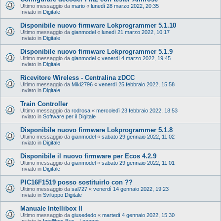
Ultimo messaggio da
mario
«
lunedì 28 marzo 2022, 20:35
Inviato in
Digitale
Disponibile nuovo firmware Lokprogrammer 5.1.10
Ultimo messaggio da
gianmodel
«
lunedì 21 marzo 2022, 10:17
Inviato in
Digitale
Disponibile nuovo firmware Lokprogrammer 5.1.9
Ultimo messaggio da
gianmodel
«
venerdì 4 marzo 2022, 19:45
Inviato in
Digitale
Ricevitore Wireless - Centralina zDCC
Ultimo messaggio da
Miki2796
«
venerdì 25 febbraio 2022, 15:58
Inviato in
Digitale
Train Controller
Ultimo messaggio da
rodrosa
«
mercoledì 23 febbraio 2022, 18:53
Inviato in
Software per il Digitale
Disponibile nuovo firmware Lokprogrammer 5.1.8
Ultimo messaggio da
gianmodel
«
sabato 29 gennaio 2022, 11:02
Inviato in
Digitale
Disponibile il nuovo firmware per Ecos 4.2.9
Ultimo messaggio da
gianmodel
«
sabato 29 gennaio 2022, 11:01
Inviato in
Digitale
PIC16F1519 posso sostituirlo con ??
Ultimo messaggio da
sal727
«
venerdì 14 gennaio 2022, 19:23
Inviato in
Sviluppo Digitale
Manuale Intellibox II
Ultimo messaggio da
giusededo
«
martedì 4 gennaio 2022, 15:30
Inviato in
Intellibox Bus - Loconet