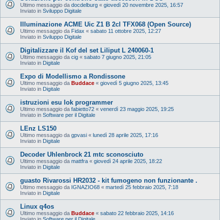
Ultimo messaggio da
docdelburg
«
giovedì 20 novembre 2025, 16:57
Inviato in
Sviluppo Digitale
Illuminazione ACME Uic Z1 B 2cl TFX068 (Open Source)
Ultimo messaggio da
Fidax
«
sabato 11 ottobre 2025, 12:27
Inviato in
Sviluppo Digitale
Digitalizzare il Kof del set Liliput L 240060-1
Ultimo messaggio da
cig
«
sabato 7 giugno 2025, 21:05
Inviato in
Digitale
Expo di Modellismo a Rondissone
Ultimo messaggio da
Buddace
«
giovedì 5 giugno 2025, 13:45
Inviato in
Digitale
istruzioni esu lok programmer
Ultimo messaggio da
fabietto72
«
venerdì 23 maggio 2025, 19:25
Inviato in
Software per il Digitale
LEnz LS150
Ultimo messaggio da
gpvasi
«
lunedì 28 aprile 2025, 17:16
Inviato in
Digitale
Decoder Uhlenbrock 21 mtc sconosciuto
Ultimo messaggio da
mattfra
«
giovedì 24 aprile 2025, 18:22
Inviato in
Digitale
guasto Rivarossi HR2032 - kit fumogeno non funzionante .
Ultimo messaggio da
IGNAZIO68
«
martedì 25 febbraio 2025, 7:18
Inviato in
Digitale
Linux q4os
Ultimo messaggio da
Buddace
«
sabato 22 febbraio 2025, 14:16
Inviato in
Software per il Digitale