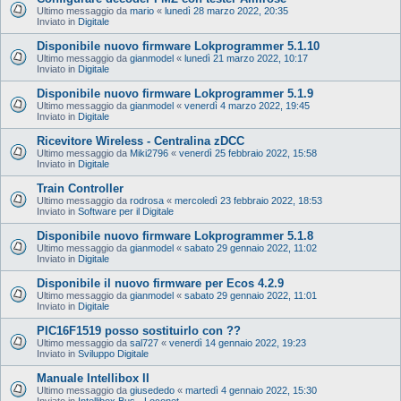
Ultimo messaggio da
mario
«
lunedì 28 marzo 2022, 20:35
Inviato in
Digitale
Disponibile nuovo firmware Lokprogrammer 5.1.10
Ultimo messaggio da
gianmodel
«
lunedì 21 marzo 2022, 10:17
Inviato in
Digitale
Disponibile nuovo firmware Lokprogrammer 5.1.9
Ultimo messaggio da
gianmodel
«
venerdì 4 marzo 2022, 19:45
Inviato in
Digitale
Ricevitore Wireless - Centralina zDCC
Ultimo messaggio da
Miki2796
«
venerdì 25 febbraio 2022, 15:58
Inviato in
Digitale
Train Controller
Ultimo messaggio da
rodrosa
«
mercoledì 23 febbraio 2022, 18:53
Inviato in
Software per il Digitale
Disponibile nuovo firmware Lokprogrammer 5.1.8
Ultimo messaggio da
gianmodel
«
sabato 29 gennaio 2022, 11:02
Inviato in
Digitale
Disponibile il nuovo firmware per Ecos 4.2.9
Ultimo messaggio da
gianmodel
«
sabato 29 gennaio 2022, 11:01
Inviato in
Digitale
PIC16F1519 posso sostituirlo con ??
Ultimo messaggio da
sal727
«
venerdì 14 gennaio 2022, 19:23
Inviato in
Sviluppo Digitale
Manuale Intellibox II
Ultimo messaggio da
giusededo
«
martedì 4 gennaio 2022, 15:30
Inviato in
Intellibox Bus - Loconet