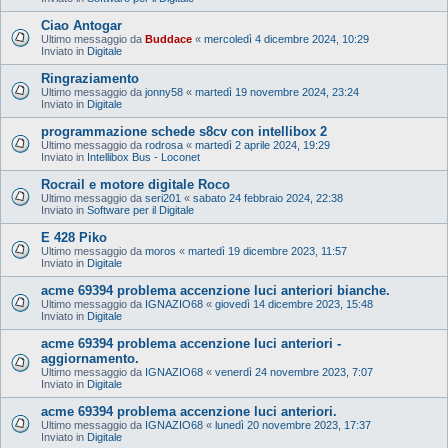
Ciao Antogar
Ultimo messaggio da
Buddace
«
mercoledì 4 dicembre 2024, 10:29
Inviato in
Digitale
Ringraziamento
Ultimo messaggio da
jonny58
«
martedì 19 novembre 2024, 23:24
Inviato in
Digitale
programmazione schede s8cv con intellibox 2
Ultimo messaggio da
rodrosa
«
martedì 2 aprile 2024, 19:29
Inviato in
Intellibox Bus - Loconet
Rocrail e motore digitale Roco
Ultimo messaggio da
seri201
«
sabato 24 febbraio 2024, 22:38
Inviato in
Software per il Digitale
E 428 Piko
Ultimo messaggio da
moros
«
martedì 19 dicembre 2023, 11:57
Inviato in
Digitale
acme 69394 problema accenzione luci anteriori bianche.
Ultimo messaggio da
IGNAZIO68
«
giovedì 14 dicembre 2023, 15:48
Inviato in
Digitale
acme 69394 problema accenzione luci anteriori -
aggiornamento.
Ultimo messaggio da
IGNAZIO68
«
venerdì 24 novembre 2023, 7:07
Inviato in
Digitale
acme 69394 problema accenzione luci anteriori.
Ultimo messaggio da
IGNAZIO68
«
lunedì 20 novembre 2023, 17:37
Inviato in
Digitale