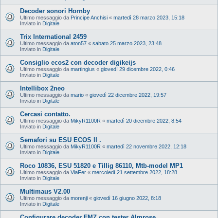
Decoder sonori Hornby
Ultimo messaggio da
Principe Anchisi
«
martedì 28 marzo 2023, 15:18
Inviato in
Digitale
Trix International 2459
Ultimo messaggio da
aton57
«
sabato 25 marzo 2023, 23:48
Inviato in
Digitale
Consiglio ecos2 con decoder digikeijs
Ultimo messaggio da
martingius
«
giovedì 29 dicembre 2022, 0:46
Inviato in
Digitale
Intellibox 2neo
Ultimo messaggio da
mario
«
giovedì 22 dicembre 2022, 19:57
Inviato in
Digitale
Cercasi contatto.
Ultimo messaggio da
MikyR1100R
«
martedì 20 dicembre 2022, 8:54
Inviato in
Digitale
Semafori su ESU ECOS II .
Ultimo messaggio da
MikyR1100R
«
martedì 22 novembre 2022, 12:18
Inviato in
Digitale
Roco 10836, ESU 51820 e Tillig 86110, Mtb-model MP1
Ultimo messaggio da
ViaFer
«
mercoledì 21 settembre 2022, 18:28
Inviato in
Digitale
Multimaus V2.00
Ultimo messaggio da
morenji
«
giovedì 16 giugno 2022, 8:18
Inviato in
Digitale
Configurare decoder FMZ con tester Almrose