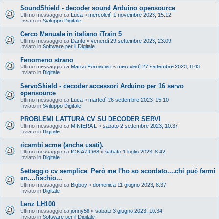
SoundShield - decoder sound Arduino opensource
Ultimo messaggio da
Luca
«
mercoledì 1 novembre 2023, 15:12
Inviato in
Sviluppo Digitale
Cerco Manuale in italiano iTrain 5
Ultimo messaggio da
Danto
«
venerdì 29 settembre 2023, 23:09
Inviato in
Software per il Digitale
Fenomeno strano
Ultimo messaggio da
Marco Fornaciari
«
mercoledì 27 settembre 2023, 8:43
Inviato in
Digitale
ServoShield - decoder accessori Arduino per 16 servo
opensource
Ultimo messaggio da
Luca
«
martedì 26 settembre 2023, 15:10
Inviato in
Sviluppo Digitale
PROBLEMI LATTURA CV SU DECODER SERVI
Ultimo messaggio da
MINIERA L
«
sabato 2 settembre 2023, 10:37
Inviato in
Digitale
ricambi acme (anche usati).
Ultimo messaggio da
IGNAZIO68
«
sabato 1 luglio 2023, 8:42
Inviato in
Digitale
Settaggio cv semplice. Però me l'ho so scordato....chi può farmi
un....fischio...
Ultimo messaggio da
Bigboy
«
domenica 11 giugno 2023, 8:37
Inviato in
Digitale
Lenz LH100
Ultimo messaggio da
jonny58
«
sabato 3 giugno 2023, 10:34
Inviato in
Software per il Digitale