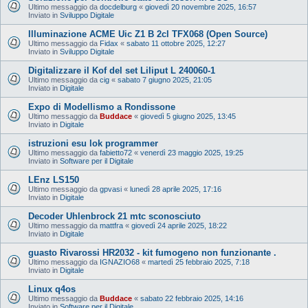
Ultimo messaggio da
docdelburg
«
giovedì 20 novembre 2025, 16:57
Inviato in
Sviluppo Digitale
Illuminazione ACME Uic Z1 B 2cl TFX068 (Open Source)
Ultimo messaggio da
Fidax
«
sabato 11 ottobre 2025, 12:27
Inviato in
Sviluppo Digitale
Digitalizzare il Kof del set Liliput L 240060-1
Ultimo messaggio da
cig
«
sabato 7 giugno 2025, 21:05
Inviato in
Digitale
Expo di Modellismo a Rondissone
Ultimo messaggio da
Buddace
«
giovedì 5 giugno 2025, 13:45
Inviato in
Digitale
istruzioni esu lok programmer
Ultimo messaggio da
fabietto72
«
venerdì 23 maggio 2025, 19:25
Inviato in
Software per il Digitale
LEnz LS150
Ultimo messaggio da
gpvasi
«
lunedì 28 aprile 2025, 17:16
Inviato in
Digitale
Decoder Uhlenbrock 21 mtc sconosciuto
Ultimo messaggio da
mattfra
«
giovedì 24 aprile 2025, 18:22
Inviato in
Digitale
guasto Rivarossi HR2032 - kit fumogeno non funzionante .
Ultimo messaggio da
IGNAZIO68
«
martedì 25 febbraio 2025, 7:18
Inviato in
Digitale
Linux q4os
Ultimo messaggio da
Buddace
«
sabato 22 febbraio 2025, 14:16
Inviato in
Software per il Digitale