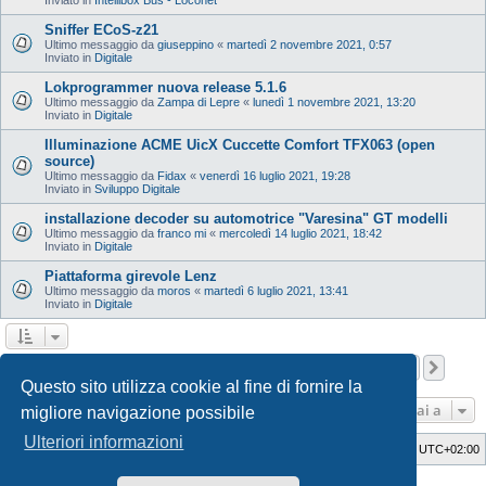
Sniffer ECoS-z21
Ultimo messaggio da
giuseppino
«
martedì 2 novembre 2021, 0:57
Inviato in
Digitale
Lokprogrammer nuova release 5.1.6
Ultimo messaggio da
Zampa di Lepre
«
lunedì 1 novembre 2021, 13:20
Inviato in
Digitale
Illuminazione ACME UicX Cuccette Comfort TFX063 (open
source)
Ultimo messaggio da
Fidax
«
venerdì 16 luglio 2021, 19:28
Inviato in
Sviluppo Digitale
installazione decoder su automotrice "Varesina" GT modelli
Ultimo messaggio da
franco mi
«
mercoledì 14 luglio 2021, 18:42
Inviato in
Digitale
Piattaforma girevole Lenz
Ultimo messaggio da
moros
«
martedì 6 luglio 2021, 13:41
Inviato in
Digitale
Pagina
1
di
12
1
2
3
4
5
12
Pros
La ricerca ha trovato 598 risultati
…
Questo sito utilizza cookie al fine di fornire la
Vai a
migliore navigazione possibile
Ulteriori informazioni
Indice
Cancella cookie
Tutti gli orari sono
UTC+02:00
Style Developer by ©
GTA game
Forum.