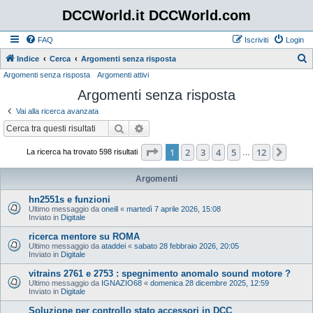
DCCWorld.it DCCWorld.com
FAQ
Iscriviti
Login
Indice
Cerca
Argomenti senza risposta
Argomenti senza risposta
Argomenti attivi
e
Argomenti senza risposta
r
c
Vai alla ricerca avanzata
a
Cerca
Ricerca avanzata
Pagina
1
di
12
1
2
3
4
5
12
Pros
La ricerca ha trovato 598 risultati
…
Argomenti
hn2551s e funzioni
Ultimo messaggio da
oneill
«
martedì 7 aprile 2026, 15:08
Inviato in
Digitale
ricerca mentore su ROMA
Ultimo messaggio da
ataddei
«
sabato 28 febbraio 2026, 20:05
Inviato in
Digitale
vitrains 2761 e 2753 : spegnimento anomalo sound motore ?
Ultimo messaggio da
IGNAZIO68
«
domenica 28 dicembre 2025, 12:59
Inviato in
Digitale
Soluzione per controllo stato accessori in DCC