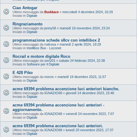
Ciao Antogar
Ultimo messaggio da
Buddace
«
mercoledì 4 dicembre 2024, 10:29
Inviato in
Digitale
Ringraziamento
Ultimo messaggio da
jonny58
«
martedì 19 novembre 2024, 23:24
Inviato in
Digitale
programmazione schede s8cv con intellibox 2
Ultimo messaggio da
rodrosa
«
martedì 2 aprile 2024, 19:29
Inviato in
Intellibox Bus - Loconet
Rocrail e motore digitale Roco
Ultimo messaggio da
seri201
«
sabato 24 febbraio 2024, 22:38
Inviato in
Software per il Digitale
E 428 Piko
Ultimo messaggio da
moros
«
martedì 19 dicembre 2023, 11:57
Inviato in
Digitale
acme 69394 problema accenzione luci anteriori bianche.
Ultimo messaggio da
IGNAZIO68
«
giovedì 14 dicembre 2023, 15:48
Inviato in
Digitale
acme 69394 problema accenzione luci anteriori -
aggiornamento.
Ultimo messaggio da
IGNAZIO68
«
venerdì 24 novembre 2023, 7:07
Inviato in
Digitale
acme 69394 problema accenzione luci anteriori.
Ultimo messaggio da
IGNAZIO68
«
lunedì 20 novembre 2023, 17:37
Inviato in
Digitale