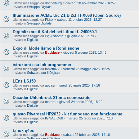
Ultimo messaggio da
docdelburg
«
giovedì 20 novembre 2025, 16:57
Inviato in
Sviluppo Digitale
Illuminazione ACME Uic Z1 B 2cl TFX068 (Open Source)
Ultimo messaggio da
Fidax
«
sabato 11 ottobre 2025, 12:27
Inviato in
Sviluppo Digitale
Digitalizzare il Kof del set Liliput L 240060-1
Ultimo messaggio da
cig
«
sabato 7 giugno 2025, 21:05
Inviato in
Digitale
Expo di Modellismo a Rondissone
Ultimo messaggio da
Buddace
«
giovedì 5 giugno 2025, 13:45
Inviato in
Digitale
istruzioni esu lok programmer
Ultimo messaggio da
fabietto72
«
venerdì 23 maggio 2025, 19:25
Inviato in
Software per il Digitale
LEnz LS150
Ultimo messaggio da
gpvasi
«
lunedì 28 aprile 2025, 17:16
Inviato in
Digitale
Decoder Uhlenbrock 21 mtc sconosciuto
Ultimo messaggio da
mattfra
«
giovedì 24 aprile 2025, 18:22
Inviato in
Digitale
guasto Rivarossi HR2032 - kit fumogeno non funzionante .
Ultimo messaggio da
IGNAZIO68
«
martedì 25 febbraio 2025, 7:18
Inviato in
Digitale
Linux q4os
Ultimo messaggio da
Buddace
«
sabato 22 febbraio 2025, 14:16
Inviato in
Software per il Digitale