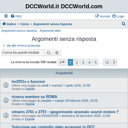
DCCWorld.it DCCWorld.com
FAQ
Iscriviti
Login
Indice
Cerca
Argomenti senza risposta
Argomenti senza risposta
Argomenti attivi
e
Argomenti senza risposta
r
c
Vai alla ricerca avanzata
a
Cerca
Ricerca avanzata
Pagina
1
di
12
1
2
3
4
5
12
Pros
La ricerca ha trovato 598 risultati
…
Argomenti
hn2551s e funzioni
Ultimo messaggio da
oneill
«
martedì 7 aprile 2026, 15:08
Inviato in
Digitale
ricerca mentore su ROMA
Ultimo messaggio da
ataddei
«
sabato 28 febbraio 2026, 20:05
Inviato in
Digitale
vitrains 2761 e 2753 : spegnimento anomalo sound motore ?
Ultimo messaggio da
IGNAZIO68
«
domenica 28 dicembre 2025, 12:59
Inviato in
Digitale
Soluzione per controllo stato accessori in DCC