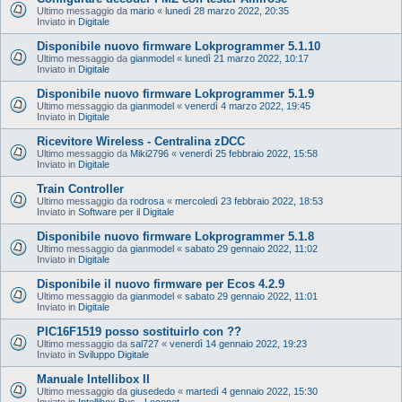
Ultimo messaggio da
mario
«
lunedì 28 marzo 2022, 20:35
Inviato in
Digitale
Disponibile nuovo firmware Lokprogrammer 5.1.10
Ultimo messaggio da
gianmodel
«
lunedì 21 marzo 2022, 10:17
Inviato in
Digitale
Disponibile nuovo firmware Lokprogrammer 5.1.9
Ultimo messaggio da
gianmodel
«
venerdì 4 marzo 2022, 19:45
Inviato in
Digitale
Ricevitore Wireless - Centralina zDCC
Ultimo messaggio da
Miki2796
«
venerdì 25 febbraio 2022, 15:58
Inviato in
Digitale
Train Controller
Ultimo messaggio da
rodrosa
«
mercoledì 23 febbraio 2022, 18:53
Inviato in
Software per il Digitale
Disponibile nuovo firmware Lokprogrammer 5.1.8
Ultimo messaggio da
gianmodel
«
sabato 29 gennaio 2022, 11:02
Inviato in
Digitale
Disponibile il nuovo firmware per Ecos 4.2.9
Ultimo messaggio da
gianmodel
«
sabato 29 gennaio 2022, 11:01
Inviato in
Digitale
PIC16F1519 posso sostituirlo con ??
Ultimo messaggio da
sal727
«
venerdì 14 gennaio 2022, 19:23
Inviato in
Sviluppo Digitale
Manuale Intellibox II
Ultimo messaggio da
giusededo
«
martedì 4 gennaio 2022, 15:30
Inviato in
Intellibox Bus - Loconet