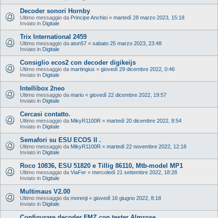
Decoder sonori Hornby
Ultimo messaggio da
Principe Anchisi
«
martedì 28 marzo 2023, 15:18
Inviato in
Digitale
Trix International 2459
Ultimo messaggio da
aton57
«
sabato 25 marzo 2023, 23:48
Inviato in
Digitale
Consiglio ecos2 con decoder digikeijs
Ultimo messaggio da
martingius
«
giovedì 29 dicembre 2022, 0:46
Inviato in
Digitale
Intellibox 2neo
Ultimo messaggio da
mario
«
giovedì 22 dicembre 2022, 19:57
Inviato in
Digitale
Cercasi contatto.
Ultimo messaggio da
MikyR1100R
«
martedì 20 dicembre 2022, 8:54
Inviato in
Digitale
Semafori su ESU ECOS II .
Ultimo messaggio da
MikyR1100R
«
martedì 22 novembre 2022, 12:18
Inviato in
Digitale
Roco 10836, ESU 51820 e Tillig 86110, Mtb-model MP1
Ultimo messaggio da
ViaFer
«
mercoledì 21 settembre 2022, 18:28
Inviato in
Digitale
Multimaus V2.00
Ultimo messaggio da
morenji
«
giovedì 16 giugno 2022, 8:18
Inviato in
Digitale
Configurare decoder FMZ con tester Almrose