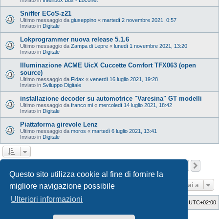
Sniffer ECoS-z21
Ultimo messaggio da
giuseppino
«
martedì 2 novembre 2021, 0:57
Inviato in
Digitale
Lokprogrammer nuova release 5.1.6
Ultimo messaggio da
Zampa di Lepre
«
lunedì 1 novembre 2021, 13:20
Inviato in
Digitale
Illuminazione ACME UicX Cuccette Comfort TFX063 (open
source)
Ultimo messaggio da
Fidax
«
venerdì 16 luglio 2021, 19:28
Inviato in
Sviluppo Digitale
installazione decoder su automotrice "Varesina" GT modelli
Ultimo messaggio da
franco mi
«
mercoledì 14 luglio 2021, 18:42
Inviato in
Digitale
Piattaforma girevole Lenz
Ultimo messaggio da
moros
«
martedì 6 luglio 2021, 13:41
Inviato in
Digitale
Pagina
1
di
12
1
2
3
4
5
12
Pros
La ricerca ha trovato 598 risultati
…
Questo sito utilizza cookie al fine di fornire la
Vai a
migliore navigazione possibile
Ulteriori informazioni
Indice
Cancella cookie
Tutti gli orari sono
UTC+02:00
Style Developer by ©
GTA game
Forum.