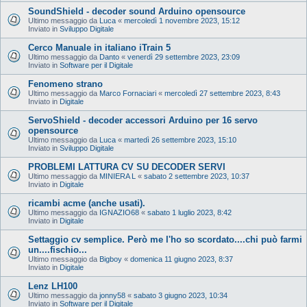
SoundShield - decoder sound Arduino opensource
Ultimo messaggio da
Luca
«
mercoledì 1 novembre 2023, 15:12
Inviato in
Sviluppo Digitale
Cerco Manuale in italiano iTrain 5
Ultimo messaggio da
Danto
«
venerdì 29 settembre 2023, 23:09
Inviato in
Software per il Digitale
Fenomeno strano
Ultimo messaggio da
Marco Fornaciari
«
mercoledì 27 settembre 2023, 8:43
Inviato in
Digitale
ServoShield - decoder accessori Arduino per 16 servo
opensource
Ultimo messaggio da
Luca
«
martedì 26 settembre 2023, 15:10
Inviato in
Sviluppo Digitale
PROBLEMI LATTURA CV SU DECODER SERVI
Ultimo messaggio da
MINIERA L
«
sabato 2 settembre 2023, 10:37
Inviato in
Digitale
ricambi acme (anche usati).
Ultimo messaggio da
IGNAZIO68
«
sabato 1 luglio 2023, 8:42
Inviato in
Digitale
Settaggio cv semplice. Però me l'ho so scordato....chi può farmi
un....fischio...
Ultimo messaggio da
Bigboy
«
domenica 11 giugno 2023, 8:37
Inviato in
Digitale
Lenz LH100
Ultimo messaggio da
jonny58
«
sabato 3 giugno 2023, 10:34
Inviato in
Software per il Digitale