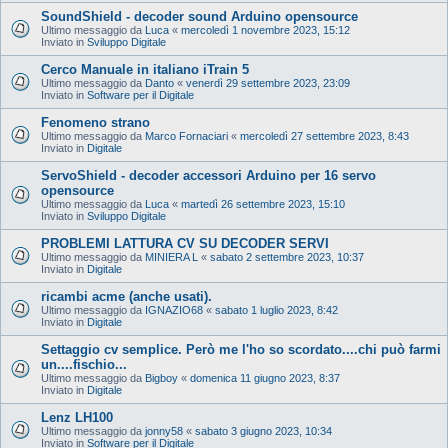
SoundShield - decoder sound Arduino opensource
Ultimo messaggio da
Luca
«
mercoledì 1 novembre 2023, 15:12
Inviato in
Sviluppo Digitale
Cerco Manuale in italiano iTrain 5
Ultimo messaggio da
Danto
«
venerdì 29 settembre 2023, 23:09
Inviato in
Software per il Digitale
Fenomeno strano
Ultimo messaggio da
Marco Fornaciari
«
mercoledì 27 settembre 2023, 8:43
Inviato in
Digitale
ServoShield - decoder accessori Arduino per 16 servo
opensource
Ultimo messaggio da
Luca
«
martedì 26 settembre 2023, 15:10
Inviato in
Sviluppo Digitale
PROBLEMI LATTURA CV SU DECODER SERVI
Ultimo messaggio da
MINIERA L
«
sabato 2 settembre 2023, 10:37
Inviato in
Digitale
ricambi acme (anche usati).
Ultimo messaggio da
IGNAZIO68
«
sabato 1 luglio 2023, 8:42
Inviato in
Digitale
Settaggio cv semplice. Però me l'ho so scordato....chi può farmi
un....fischio...
Ultimo messaggio da
Bigboy
«
domenica 11 giugno 2023, 8:37
Inviato in
Digitale
Lenz LH100
Ultimo messaggio da
jonny58
«
sabato 3 giugno 2023, 10:34
Inviato in
Software per il Digitale