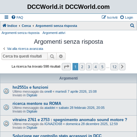
DCCWorld.it DCCWorld.com
FAQ
Iscriviti
Login
Indice
Cerca
Argomenti senza risposta
Argomenti senza risposta
Argomenti attivi
e
Argomenti senza risposta
r
c
Vai alla ricerca avanzata
a
Cerca
Ricerca avanzata
Pagina
1
di
12
1
2
3
4
5
12
Pros
La ricerca ha trovato 598 risultati
…
Argomenti
hn2551s e funzioni
Ultimo messaggio da
oneill
«
martedì 7 aprile 2026, 15:08
Inviato in
Digitale
ricerca mentore su ROMA
Ultimo messaggio da
ataddei
«
sabato 28 febbraio 2026, 20:05
Inviato in
Digitale
vitrains 2761 e 2753 : spegnimento anomalo sound motore ?
Ultimo messaggio da
IGNAZIO68
«
domenica 28 dicembre 2025, 12:59
Inviato in
Digitale
Soluzione per controllo stato accessori in DCC