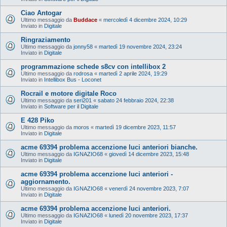
Ciao Antogar
Ultimo messaggio da
Buddace
«
mercoledì 4 dicembre 2024, 10:29
Inviato in
Digitale
Ringraziamento
Ultimo messaggio da
jonny58
«
martedì 19 novembre 2024, 23:24
Inviato in
Digitale
programmazione schede s8cv con intellibox 2
Ultimo messaggio da
rodrosa
«
martedì 2 aprile 2024, 19:29
Inviato in
Intellibox Bus - Loconet
Rocrail e motore digitale Roco
Ultimo messaggio da
seri201
«
sabato 24 febbraio 2024, 22:38
Inviato in
Software per il Digitale
E 428 Piko
Ultimo messaggio da
moros
«
martedì 19 dicembre 2023, 11:57
Inviato in
Digitale
acme 69394 problema accenzione luci anteriori bianche.
Ultimo messaggio da
IGNAZIO68
«
giovedì 14 dicembre 2023, 15:48
Inviato in
Digitale
acme 69394 problema accenzione luci anteriori -
aggiornamento.
Ultimo messaggio da
IGNAZIO68
«
venerdì 24 novembre 2023, 7:07
Inviato in
Digitale
acme 69394 problema accenzione luci anteriori.
Ultimo messaggio da
IGNAZIO68
«
lunedì 20 novembre 2023, 17:37
Inviato in
Digitale