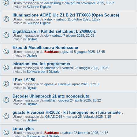
Ultimo messaggio da
docdelburg
«
giovedì 20 novembre 2025, 16:57
Inviato in
Sviluppo Digitale
Illuminazione ACME Uic Z1 B 2cl TFX068 (Open Source)
Ultimo messaggio da
Fidax
«
sabato 11 ottobre 2025, 12:27
Inviato in
Sviluppo Digitale
Digitalizzare il Kof del set Liliput L 240060-1
Ultimo messaggio da
cig
«
sabato 7 giugno 2025, 21:05
Inviato in
Digitale
Expo di Modellismo a Rondissone
Ultimo messaggio da
Buddace
«
giovedì 5 giugno 2025, 13:45
Inviato in
Digitale
istruzioni esu lok programmer
Ultimo messaggio da
fabietto72
«
venerdì 23 maggio 2025, 19:25
Inviato in
Software per il Digitale
LEnz LS150
Ultimo messaggio da
gpvasi
«
lunedì 28 aprile 2025, 17:16
Inviato in
Digitale
Decoder Uhlenbrock 21 mtc sconosciuto
Ultimo messaggio da
mattfra
«
giovedì 24 aprile 2025, 18:22
Inviato in
Digitale
guasto Rivarossi HR2032 - kit fumogeno non funzionante .
Ultimo messaggio da
IGNAZIO68
«
martedì 25 febbraio 2025, 7:18
Inviato in
Digitale
Linux q4os
Ultimo messaggio da
Buddace
«
sabato 22 febbraio 2025, 14:16
Inviato in
Software per il Digitale