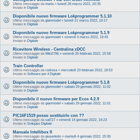
Ultimo messaggio da
mario
«
lunedì 28 marzo 2022, 20:35
Inviato in
Digitale
Disponibile nuovo firmware Lokprogrammer 5.1.10
Ultimo messaggio da
gianmodel
«
lunedì 21 marzo 2022, 10:17
Inviato in
Digitale
Disponibile nuovo firmware Lokprogrammer 5.1.9
Ultimo messaggio da
gianmodel
«
venerdì 4 marzo 2022, 19:45
Inviato in
Digitale
Ricevitore Wireless - Centralina zDCC
Ultimo messaggio da
Miki2796
«
venerdì 25 febbraio 2022, 15:58
Inviato in
Digitale
Train Controller
Ultimo messaggio da
rodrosa
«
mercoledì 23 febbraio 2022, 18:53
Inviato in
Software per il Digitale
Disponibile nuovo firmware Lokprogrammer 5.1.8
Ultimo messaggio da
gianmodel
«
sabato 29 gennaio 2022, 11:02
Inviato in
Digitale
Disponibile il nuovo firmware per Ecos 4.2.9
Ultimo messaggio da
gianmodel
«
sabato 29 gennaio 2022, 11:01
Inviato in
Digitale
PIC16F1519 posso sostituirlo con ??
Ultimo messaggio da
sal727
«
venerdì 14 gennaio 2022, 19:23
Inviato in
Sviluppo Digitale
Manuale Intellibox II
Ultimo messaggio da
giusededo
«
martedì 4 gennaio 2022, 15:30
Inviato in
Intellibox Bus - Loconet