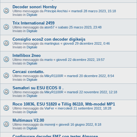
Decoder sonori Hornby
Ultimo messaggio da
Principe Anchisi
«
martedì 28 marzo 2023, 15:18
Inviato in
Digitale
Trix International 2459
Ultimo messaggio da
aton57
«
sabato 25 marzo 2023, 23:48
Inviato in
Digitale
Consiglio ecos2 con decoder digikeijs
Ultimo messaggio da
martingius
«
giovedì 29 dicembre 2022, 0:46
Inviato in
Digitale
Intellibox 2neo
Ultimo messaggio da
mario
«
giovedì 22 dicembre 2022, 19:57
Inviato in
Digitale
Cercasi contatto.
Ultimo messaggio da
MikyR1100R
«
martedì 20 dicembre 2022, 8:54
Inviato in
Digitale
Semafori su ESU ECOS II .
Ultimo messaggio da
MikyR1100R
«
martedì 22 novembre 2022, 12:18
Inviato in
Digitale
Roco 10836, ESU 51820 e Tillig 86110, Mtb-model MP1
Ultimo messaggio da
ViaFer
«
mercoledì 21 settembre 2022, 18:28
Inviato in
Digitale
Multimaus V2.00
Ultimo messaggio da
morenji
«
giovedì 16 giugno 2022, 8:18
Inviato in
Digitale
Configurare decoder FMZ con tester Almrose