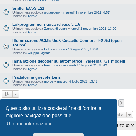
Sniffer ECoS-z21
Ultimo messaggio da
giuseppino
«
martedì 2 novembre 2021, 0:57
Inviato in
Digitale
Lokprogrammer nuova release 5.1.6
Ultimo messaggio da
Zampa di Lepre
«
lunedì 1 novembre 2021, 13:20
Inviato in
Digitale
Illuminazione ACME UicX Cuccette Comfort TFX063 (open
source)
Ultimo messaggio da
Fidax
«
venerdì 16 luglio 2021, 19:28
Inviato in
Sviluppo Digitale
installazione decoder su automotrice "Varesina" GT modelli
Ultimo messaggio da
franco mi
«
mercoledì 14 luglio 2021, 18:42
Inviato in
Digitale
Piattaforma girevole Lenz
Ultimo messaggio da
moros
«
martedì 6 luglio 2021, 13:41
Inviato in
Digitale
Pagina
1
di
12
1
2
3
4
5
12
Pros
La ricerca ha trovato 598 risultati
…
Questo sito utilizza cookie al fine di fornire la
Vai a
migliore navigazione possibile
Ulteriori informazioni
Indice
Cancella cookie
Tutti gli orari sono
UTC+02:00
Style Developer by ©
GTA game
Forum.