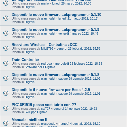
Ultimo messaggio da
mario
«
lunedì 28 marzo 2022, 20:35
Inviato in
Digitale
Disponibile nuovo firmware Lokprogrammer 5.1.10
Ultimo messaggio da
gianmodel
«
lunedì 21 marzo 2022, 10:17
Inviato in
Digitale
Disponibile nuovo firmware Lokprogrammer 5.1.9
Ultimo messaggio da
gianmodel
«
venerdì 4 marzo 2022, 19:45
Inviato in
Digitale
Ricevitore Wireless - Centralina zDCC
Ultimo messaggio da
Miki2796
«
venerdì 25 febbraio 2022, 15:58
Inviato in
Digitale
Train Controller
Ultimo messaggio da
rodrosa
«
mercoledì 23 febbraio 2022, 18:53
Inviato in
Software per il Digitale
Disponibile nuovo firmware Lokprogrammer 5.1.8
Ultimo messaggio da
gianmodel
«
sabato 29 gennaio 2022, 11:02
Inviato in
Digitale
Disponibile il nuovo firmware per Ecos 4.2.9
Ultimo messaggio da
gianmodel
«
sabato 29 gennaio 2022, 11:01
Inviato in
Digitale
PIC16F1519 posso sostituirlo con ??
Ultimo messaggio da
sal727
«
venerdì 14 gennaio 2022, 19:23
Inviato in
Sviluppo Digitale
Manuale Intellibox II
Ultimo messaggio da
giusededo
«
martedì 4 gennaio 2022, 15:30
Inviato in
Intellibox Bus - Loconet