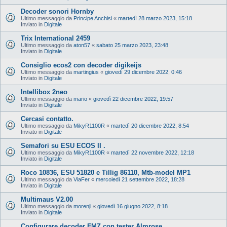
Decoder sonori Hornby
Ultimo messaggio da
Principe Anchisi
«
martedì 28 marzo 2023, 15:18
Inviato in
Digitale
Trix International 2459
Ultimo messaggio da
aton57
«
sabato 25 marzo 2023, 23:48
Inviato in
Digitale
Consiglio ecos2 con decoder digikeijs
Ultimo messaggio da
martingius
«
giovedì 29 dicembre 2022, 0:46
Inviato in
Digitale
Intellibox 2neo
Ultimo messaggio da
mario
«
giovedì 22 dicembre 2022, 19:57
Inviato in
Digitale
Cercasi contatto.
Ultimo messaggio da
MikyR1100R
«
martedì 20 dicembre 2022, 8:54
Inviato in
Digitale
Semafori su ESU ECOS II .
Ultimo messaggio da
MikyR1100R
«
martedì 22 novembre 2022, 12:18
Inviato in
Digitale
Roco 10836, ESU 51820 e Tillig 86110, Mtb-model MP1
Ultimo messaggio da
ViaFer
«
mercoledì 21 settembre 2022, 18:28
Inviato in
Digitale
Multimaus V2.00
Ultimo messaggio da
morenji
«
giovedì 16 giugno 2022, 8:18
Inviato in
Digitale
Configurare decoder FMZ con tester Almrose