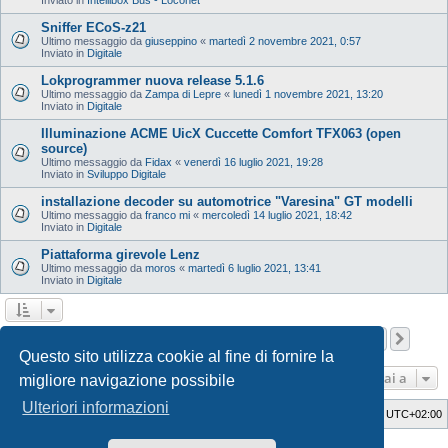
Sniffer ECoS-z21
Ultimo messaggio da
giuseppino
«
martedì 2 novembre 2021, 0:57
Inviato in
Digitale
Lokprogrammer nuova release 5.1.6
Ultimo messaggio da
Zampa di Lepre
«
lunedì 1 novembre 2021, 13:20
Inviato in
Digitale
Illuminazione ACME UicX Cuccette Comfort TFX063 (open
source)
Ultimo messaggio da
Fidax
«
venerdì 16 luglio 2021, 19:28
Inviato in
Sviluppo Digitale
installazione decoder su automotrice "Varesina" GT modelli
Ultimo messaggio da
franco mi
«
mercoledì 14 luglio 2021, 18:42
Inviato in
Digitale
Piattaforma girevole Lenz
Ultimo messaggio da
moros
«
martedì 6 luglio 2021, 13:41
Inviato in
Digitale
Pagina
1
di
12
1
2
3
4
5
12
Pros
La ricerca ha trovato 598 risultati
…
Questo sito utilizza cookie al fine di fornire la
Vai a
migliore navigazione possibile
Ulteriori informazioni
Indice
Cancella cookie
Tutti gli orari sono
UTC+02:00
Style Developer by ©
GTA game
Forum.