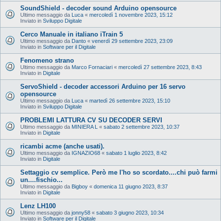
SoundShield - decoder sound Arduino opensource
Ultimo messaggio da
Luca
«
mercoledì 1 novembre 2023, 15:12
Inviato in
Sviluppo Digitale
Cerco Manuale in italiano iTrain 5
Ultimo messaggio da
Danto
«
venerdì 29 settembre 2023, 23:09
Inviato in
Software per il Digitale
Fenomeno strano
Ultimo messaggio da
Marco Fornaciari
«
mercoledì 27 settembre 2023, 8:43
Inviato in
Digitale
ServoShield - decoder accessori Arduino per 16 servo
opensource
Ultimo messaggio da
Luca
«
martedì 26 settembre 2023, 15:10
Inviato in
Sviluppo Digitale
PROBLEMI LATTURA CV SU DECODER SERVI
Ultimo messaggio da
MINIERA L
«
sabato 2 settembre 2023, 10:37
Inviato in
Digitale
ricambi acme (anche usati).
Ultimo messaggio da
IGNAZIO68
«
sabato 1 luglio 2023, 8:42
Inviato in
Digitale
Settaggio cv semplice. Però me l'ho so scordato....chi può farmi
un....fischio...
Ultimo messaggio da
Bigboy
«
domenica 11 giugno 2023, 8:37
Inviato in
Digitale
Lenz LH100
Ultimo messaggio da
jonny58
«
sabato 3 giugno 2023, 10:34
Inviato in
Software per il Digitale