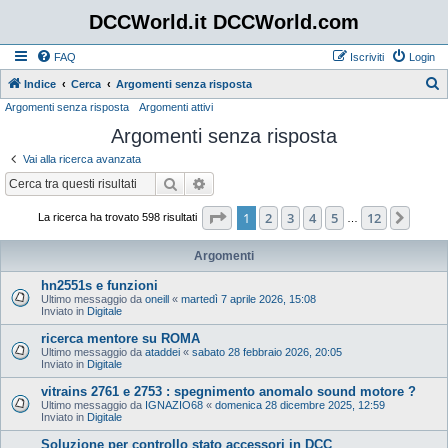
DCCWorld.it DCCWorld.com
FAQ
Iscriviti
Login
Indice
Cerca
Argomenti senza risposta
Argomenti senza risposta
Argomenti attivi
e
Argomenti senza risposta
r
c
Vai alla ricerca avanzata
a
Cerca
Ricerca avanzata
Pagina
1
di
12
1
2
3
4
5
12
Pros
La ricerca ha trovato 598 risultati
…
Argomenti
hn2551s e funzioni
Ultimo messaggio da
oneill
«
martedì 7 aprile 2026, 15:08
Inviato in
Digitale
ricerca mentore su ROMA
Ultimo messaggio da
ataddei
«
sabato 28 febbraio 2026, 20:05
Inviato in
Digitale
vitrains 2761 e 2753 : spegnimento anomalo sound motore ?
Ultimo messaggio da
IGNAZIO68
«
domenica 28 dicembre 2025, 12:59
Inviato in
Digitale
Soluzione per controllo stato accessori in DCC