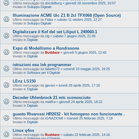
Ultimo messaggio da
docdelburg
«
giovedì 20 novembre 2025, 16:57
Inviato in
Sviluppo Digitale
Illuminazione ACME Uic Z1 B 2cl TFX068 (Open Source)
Ultimo messaggio da
Fidax
«
sabato 11 ottobre 2025, 12:27
Inviato in
Sviluppo Digitale
Digitalizzare il Kof del set Liliput L 240060-1
Ultimo messaggio da
cig
«
sabato 7 giugno 2025, 21:05
Inviato in
Digitale
Expo di Modellismo a Rondissone
Ultimo messaggio da
Buddace
«
giovedì 5 giugno 2025, 13:45
Inviato in
Digitale
istruzioni esu lok programmer
Ultimo messaggio da
fabietto72
«
venerdì 23 maggio 2025, 19:25
Inviato in
Software per il Digitale
LEnz LS150
Ultimo messaggio da
gpvasi
«
lunedì 28 aprile 2025, 17:16
Inviato in
Digitale
Decoder Uhlenbrock 21 mtc sconosciuto
Ultimo messaggio da
mattfra
«
giovedì 24 aprile 2025, 18:22
Inviato in
Digitale
guasto Rivarossi HR2032 - kit fumogeno non funzionante .
Ultimo messaggio da
IGNAZIO68
«
martedì 25 febbraio 2025, 7:18
Inviato in
Digitale
Linux q4os
Ultimo messaggio da
Buddace
«
sabato 22 febbraio 2025, 14:16
Inviato in
Software per il Digitale