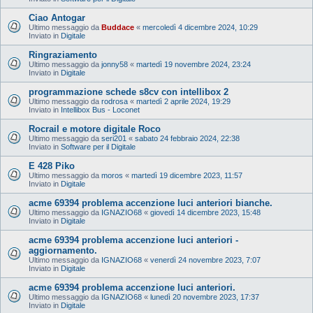
Ciao Antogar
Ultimo messaggio da
Buddace
«
mercoledì 4 dicembre 2024, 10:29
Inviato in
Digitale
Ringraziamento
Ultimo messaggio da
jonny58
«
martedì 19 novembre 2024, 23:24
Inviato in
Digitale
programmazione schede s8cv con intellibox 2
Ultimo messaggio da
rodrosa
«
martedì 2 aprile 2024, 19:29
Inviato in
Intellibox Bus - Loconet
Rocrail e motore digitale Roco
Ultimo messaggio da
seri201
«
sabato 24 febbraio 2024, 22:38
Inviato in
Software per il Digitale
E 428 Piko
Ultimo messaggio da
moros
«
martedì 19 dicembre 2023, 11:57
Inviato in
Digitale
acme 69394 problema accenzione luci anteriori bianche.
Ultimo messaggio da
IGNAZIO68
«
giovedì 14 dicembre 2023, 15:48
Inviato in
Digitale
acme 69394 problema accenzione luci anteriori -
aggiornamento.
Ultimo messaggio da
IGNAZIO68
«
venerdì 24 novembre 2023, 7:07
Inviato in
Digitale
acme 69394 problema accenzione luci anteriori.
Ultimo messaggio da
IGNAZIO68
«
lunedì 20 novembre 2023, 17:37
Inviato in
Digitale