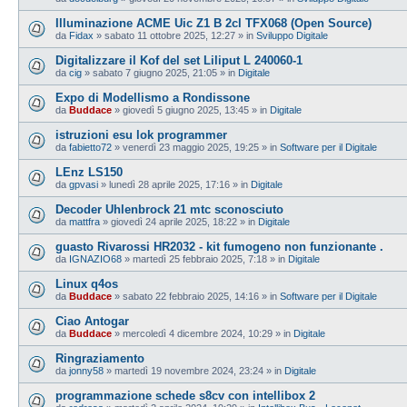
Illuminazione ACME Uic Z1 B 2cl TFX068 (Open Source)
da
Fidax
»
sabato 11 ottobre 2025, 12:27
» in
Sviluppo Digitale
Digitalizzare il Kof del set Liliput L 240060-1
da
cig
»
sabato 7 giugno 2025, 21:05
» in
Digitale
Expo di Modellismo a Rondissone
da
Buddace
»
giovedì 5 giugno 2025, 13:45
» in
Digitale
istruzioni esu lok programmer
da
fabietto72
»
venerdì 23 maggio 2025, 19:25
» in
Software per il Digitale
LEnz LS150
da
gpvasi
»
lunedì 28 aprile 2025, 17:16
» in
Digitale
Decoder Uhlenbrock 21 mtc sconosciuto
da
mattfra
»
giovedì 24 aprile 2025, 18:22
» in
Digitale
guasto Rivarossi HR2032 - kit fumogeno non funzionante .
da
IGNAZIO68
»
martedì 25 febbraio 2025, 7:18
» in
Digitale
Linux q4os
da
Buddace
»
sabato 22 febbraio 2025, 14:16
» in
Software per il Digitale
Ciao Antogar
da
Buddace
»
mercoledì 4 dicembre 2024, 10:29
» in
Digitale
Ringraziamento
da
jonny58
»
martedì 19 novembre 2024, 23:24
» in
Digitale
programmazione schede s8cv con intellibox 2