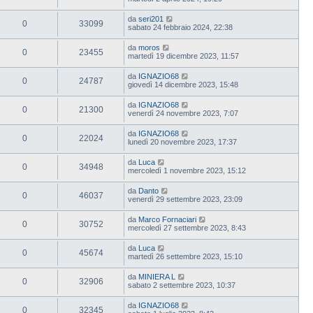
da
seri201
0
33099
sabato 24 febbraio 2024, 22:38
da
moros
0
23455
martedì 19 dicembre 2023, 11:57
da
IGNAZIO68
0
24787
giovedì 14 dicembre 2023, 15:48
da
IGNAZIO68
0
21300
venerdì 24 novembre 2023, 7:07
da
IGNAZIO68
0
22024
lunedì 20 novembre 2023, 17:37
da
Luca
0
34948
mercoledì 1 novembre 2023, 15:12
da
Danto
0
46037
venerdì 29 settembre 2023, 23:09
da
Marco Fornaciari
0
30752
mercoledì 27 settembre 2023, 8:43
da
Luca
0
45674
martedì 26 settembre 2023, 15:10
da
MINIERA L
0
32906
sabato 2 settembre 2023, 10:37
da
IGNAZIO68
0
32345