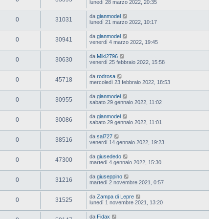
lunedì 28 marzo 2022, 20:35
da
gianmodel
0
31031
lunedì 21 marzo 2022, 10:17
da
gianmodel
0
30941
venerdì 4 marzo 2022, 19:45
da
Miki2796
0
30630
venerdì 25 febbraio 2022, 15:58
da
rodrosa
0
45718
mercoledì 23 febbraio 2022, 18:53
da
gianmodel
0
30955
sabato 29 gennaio 2022, 11:02
da
gianmodel
0
30086
sabato 29 gennaio 2022, 11:01
da
sal727
0
38516
venerdì 14 gennaio 2022, 19:23
da
giusededo
0
47300
martedì 4 gennaio 2022, 15:30
da
giuseppino
0
31216
martedì 2 novembre 2021, 0:57
da
Zampa di Lepre
0
31525
lunedì 1 novembre 2021, 13:20
da
Fidax