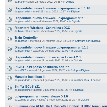
da
mario
»
lunedì 28 marzo 2022, 20:35
» in
Digitale
Disponibile nuovo firmware Lokprogrammer 5.1.10
da
gianmodel
»
lunedì 21 marzo 2022, 10:17
» in
Digitale
Disponibile nuovo firmware Lokprogrammer 5.1.9
da
gianmodel
»
venerdì 4 marzo 2022, 19:45
» in
Digitale
Ricevitore Wireless - Centralina zDCC
da
Miki2796
»
venerdì 25 febbraio 2022, 15:58
» in
Digitale
Train Controller
da
rodrosa
»
mercoledì 23 febbraio 2022, 18:53
» in
Software per il Digitale
Disponibile nuovo firmware Lokprogrammer 5.1.8
da
gianmodel
»
sabato 29 gennaio 2022, 11:02
» in
Digitale
Disponibile il nuovo firmware per Ecos 4.2.9
da
gianmodel
»
sabato 29 gennaio 2022, 11:01
» in
Digitale
PIC16F1519 posso sostituirlo con ??
da
sal727
»
venerdì 14 gennaio 2022, 19:23
» in
Sviluppo Digitale
Manuale Intellibox II
da
giusededo
»
martedì 4 gennaio 2022, 15:30
» in
Intellibox Bus - Loconet
Sniffer ECoS-z21
da
giuseppino
»
martedì 2 novembre 2021, 0:57
» in
Digitale
Lokprogrammer nuova release 5.1.6
da
Zampa di Lepre
»
lunedì 1 novembre 2021, 13:20
» in
Digitale
Illuminazione ACME UicX Cuccette Comfort TFX063 (open sou