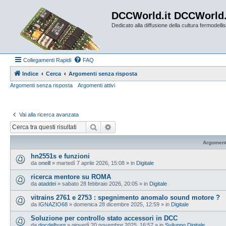
DCCWorld.it DCCWorld
Dedicato alla diffusione della cultura fermodellist
Collegamenti Rapidi
FAQ
Indice
Cerca
Argomenti senza risposta
Argomenti senza risposta
Argomenti attivi
Vai alla ricerca avanzata
Cerca
Ricerca avanzata
Argoment
hn2551s e funzioni
da
oneill
»
martedì 7 aprile 2026, 15:08
» in
Digitale
ricerca mentore su ROMA
da
ataddei
»
sabato 28 febbraio 2026, 20:05
» in
Digitale
vitrains 2761 e 2753 : spegnimento anomalo sound motore ?
da
IGNAZIO68
»
domenica 28 dicembre 2025, 12:59
» in
Digitale
Soluzione per controllo stato accessori in DCC
da
docdelburg
»
giovedì 20 novembre 2025, 16:57
» in
Sviluppo Digitale