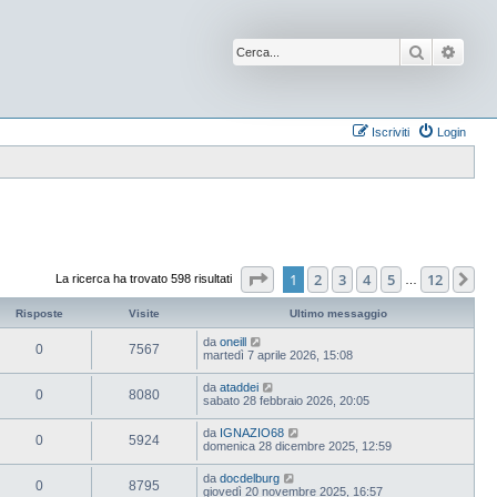
Cerca
Ricer
Iscriviti
Login
Pagina
1
di
12
1
2
3
4
5
12
Pr
La ricerca ha trovato 598 risultati
…
Risposte
Visite
Ultimo messaggio
da
oneill
0
7567
martedì 7 aprile 2026, 15:08
da
ataddei
0
8080
sabato 28 febbraio 2026, 20:05
da
IGNAZIO68
0
5924
domenica 28 dicembre 2025, 12:59
da
docdelburg
0
8795
giovedì 20 novembre 2025, 16:57