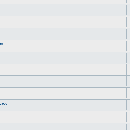
to.
urce