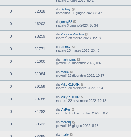
sabato 1 luglio 2023, 8:42
da
Bigboy
0
32028
domenica 11 giugno 2023, 8:37
da
jonny58
0
46202
sabato 3 giugno 2023, 10:34
da
Principe Anchisi
0
28259
martedì 28 marzo 2023, 15:18
da
aton57
0
31771
sabato 25 marzo 2023, 23:48
da
martingius
0
31606
giovedì 29 dicembre 2022, 0:46
da
mario
0
31084
giovedì 22 dicembre 2022, 19:57
da
MikyR1100R
0
29159
martedì 20 dicembre 2022, 8:54
da
MikyR1100R
0
29788
martedì 22 novembre 2022, 12:18
da
ViaFer
0
31282
mercoledì 21 settembre 2022, 18:28
da
morenji
0
30632
giovedì 16 giugno 2022, 8:18
da
mario
0
33395