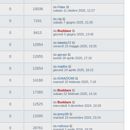
da
Fidax
0
10038
sabato 11 ottobre 2025, 12:27
da
cig
0
7241
sabato 7 giugno 2025, 21:05
da
Buddace
0
8413
giovedì 5 giugno 2025, 13:45
da
fabietto72
0
12954
venerdì 23 maggio 2025, 19:25
da
gpvasi
0
12055
lunedì 28 aprile 2025, 17:16
da
mattfra
0
12654
giovedì 24 aprile 2025, 18:22
da
IGNAZIO68
0
14160
martedì 25 febbraio 2025, 7:18
da
Buddace
0
17365
sabato 22 febbraio 2025, 14:16
da
Buddace
0
12525
mercoledì 4 dicembre 2024, 10:29
da
jonny58
0
13285
martedì 19 novembre 2024, 23:24
da
rodrosa
0
28761
martedì 2 aprile 2024, 19:29