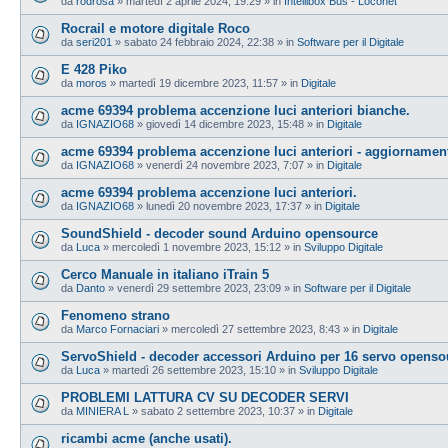
da
rodrosa
»
martedì 2 aprile 2024, 19:29
» in
Intellibox Bus - Loconet
Rocrail e motore digitale Roco
da
seri201
»
sabato 24 febbraio 2024, 22:38
» in
Software per il Digitale
E 428 Piko
da
moros
»
martedì 19 dicembre 2023, 11:57
» in
Digitale
acme 69394 problema accenzione luci anteriori bianche.
da
IGNAZIO68
»
giovedì 14 dicembre 2023, 15:48
» in
Digitale
acme 69394 problema accenzione luci anteriori - aggiornamen
da
IGNAZIO68
»
venerdì 24 novembre 2023, 7:07
» in
Digitale
acme 69394 problema accenzione luci anteriori.
da
IGNAZIO68
»
lunedì 20 novembre 2023, 17:37
» in
Digitale
SoundShield - decoder sound Arduino opensource
da
Luca
»
mercoledì 1 novembre 2023, 15:12
» in
Sviluppo Digitale
Cerco Manuale in italiano iTrain 5
da
Danto
»
venerdì 29 settembre 2023, 23:09
» in
Software per il Digitale
Fenomeno strano
da
Marco Fornaciari
»
mercoledì 27 settembre 2023, 8:43
» in
Digitale
ServoShield - decoder accessori Arduino per 16 servo openso
da
Luca
»
martedì 26 settembre 2023, 15:10
» in
Sviluppo Digitale
PROBLEMI LATTURA CV SU DECODER SERVI
da
MINIERA L
»
sabato 2 settembre 2023, 10:37
» in
Digitale
ricambi acme (anche usati).