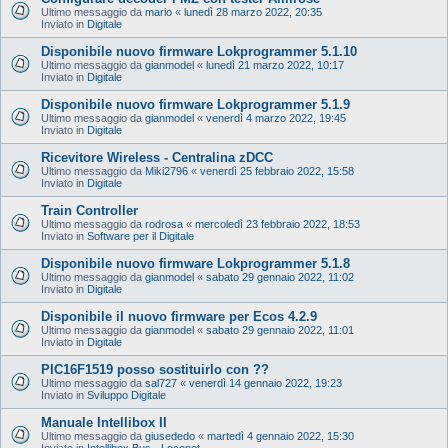
Ultimo messaggio da
mario
«
lunedì 28 marzo 2022, 20:35
Inviato in
Digitale
Disponibile nuovo firmware Lokprogrammer 5.1.10
Ultimo messaggio da
gianmodel
«
lunedì 21 marzo 2022, 10:17
Inviato in
Digitale
Disponibile nuovo firmware Lokprogrammer 5.1.9
Ultimo messaggio da
gianmodel
«
venerdì 4 marzo 2022, 19:45
Inviato in
Digitale
Ricevitore Wireless - Centralina zDCC
Ultimo messaggio da
Miki2796
«
venerdì 25 febbraio 2022, 15:58
Inviato in
Digitale
Train Controller
Ultimo messaggio da
rodrosa
«
mercoledì 23 febbraio 2022, 18:53
Inviato in
Software per il Digitale
Disponibile nuovo firmware Lokprogrammer 5.1.8
Ultimo messaggio da
gianmodel
«
sabato 29 gennaio 2022, 11:02
Inviato in
Digitale
Disponibile il nuovo firmware per Ecos 4.2.9
Ultimo messaggio da
gianmodel
«
sabato 29 gennaio 2022, 11:01
Inviato in
Digitale
PIC16F1519 posso sostituirlo con ??
Ultimo messaggio da
sal727
«
venerdì 14 gennaio 2022, 19:23
Inviato in
Sviluppo Digitale
Manuale Intellibox II
Ultimo messaggio da
giusededo
«
martedì 4 gennaio 2022, 15:30
Inviato in
Intellibox Bus - Loconet