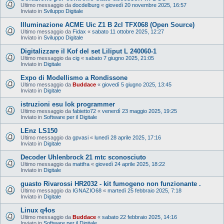
Ultimo messaggio da
docdelburg
«
giovedì 20 novembre 2025, 16:57
Inviato in
Sviluppo Digitale
Illuminazione ACME Uic Z1 B 2cl TFX068 (Open Source)
Ultimo messaggio da
Fidax
«
sabato 11 ottobre 2025, 12:27
Inviato in
Sviluppo Digitale
Digitalizzare il Kof del set Liliput L 240060-1
Ultimo messaggio da
cig
«
sabato 7 giugno 2025, 21:05
Inviato in
Digitale
Expo di Modellismo a Rondissone
Ultimo messaggio da
Buddace
«
giovedì 5 giugno 2025, 13:45
Inviato in
Digitale
istruzioni esu lok programmer
Ultimo messaggio da
fabietto72
«
venerdì 23 maggio 2025, 19:25
Inviato in
Software per il Digitale
LEnz LS150
Ultimo messaggio da
gpvasi
«
lunedì 28 aprile 2025, 17:16
Inviato in
Digitale
Decoder Uhlenbrock 21 mtc sconosciuto
Ultimo messaggio da
mattfra
«
giovedì 24 aprile 2025, 18:22
Inviato in
Digitale
guasto Rivarossi HR2032 - kit fumogeno non funzionante .
Ultimo messaggio da
IGNAZIO68
«
martedì 25 febbraio 2025, 7:18
Inviato in
Digitale
Linux q4os
Ultimo messaggio da
Buddace
«
sabato 22 febbraio 2025, 14:16
Inviato in
Software per il Digitale