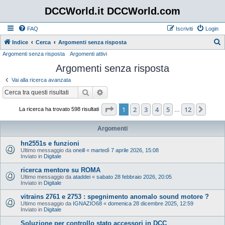
DCCWorld.it DCCWorld.com
FAQ
Iscriviti
Login
Indice
Cerca
Argomenti senza risposta
Argomenti senza risposta
Argomenti attivi
e
Argomenti senza risposta
r
c
Vai alla ricerca avanzata
a
Cerca
Ricerca avanzata
Pagina
1
di
12
1
2
3
4
5
12
Pros
La ricerca ha trovato 598 risultati
…
Argomenti
hn2551s e funzioni
Ultimo messaggio da
oneill
«
martedì 7 aprile 2026, 15:08
Inviato in
Digitale
ricerca mentore su ROMA
Ultimo messaggio da
ataddei
«
sabato 28 febbraio 2026, 20:05
Inviato in
Digitale
vitrains 2761 e 2753 : spegnimento anomalo sound motore ?
Ultimo messaggio da
IGNAZIO68
«
domenica 28 dicembre 2025, 12:59
Inviato in
Digitale
Soluzione per controllo stato accessori in DCC