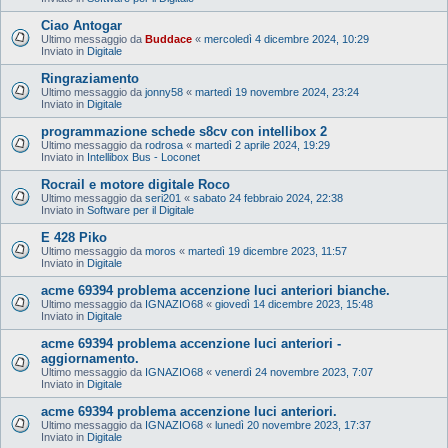
Ciao Antogar
Ultimo messaggio da
Buddace
«
mercoledì 4 dicembre 2024, 10:29
Inviato in
Digitale
Ringraziamento
Ultimo messaggio da
jonny58
«
martedì 19 novembre 2024, 23:24
Inviato in
Digitale
programmazione schede s8cv con intellibox 2
Ultimo messaggio da
rodrosa
«
martedì 2 aprile 2024, 19:29
Inviato in
Intellibox Bus - Loconet
Rocrail e motore digitale Roco
Ultimo messaggio da
seri201
«
sabato 24 febbraio 2024, 22:38
Inviato in
Software per il Digitale
E 428 Piko
Ultimo messaggio da
moros
«
martedì 19 dicembre 2023, 11:57
Inviato in
Digitale
acme 69394 problema accenzione luci anteriori bianche.
Ultimo messaggio da
IGNAZIO68
«
giovedì 14 dicembre 2023, 15:48
Inviato in
Digitale
acme 69394 problema accenzione luci anteriori -
aggiornamento.
Ultimo messaggio da
IGNAZIO68
«
venerdì 24 novembre 2023, 7:07
Inviato in
Digitale
acme 69394 problema accenzione luci anteriori.
Ultimo messaggio da
IGNAZIO68
«
lunedì 20 novembre 2023, 17:37
Inviato in
Digitale