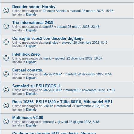
Decoder sonori Hornby
Ultimo messaggio da
Principe Anchisi
«
martedì 28 marzo 2023, 15:18
Inviato in
Digitale
Trix International 2459
Ultimo messaggio da
aton57
«
sabato 25 marzo 2023, 23:48
Inviato in
Digitale
Consiglio ecos2 con decoder digikeijs
Ultimo messaggio da
martingius
«
giovedì 29 dicembre 2022, 0:46
Inviato in
Digitale
Intellibox 2neo
Ultimo messaggio da
mario
«
giovedì 22 dicembre 2022, 19:57
Inviato in
Digitale
Cercasi contatto.
Ultimo messaggio da
MikyR1100R
«
martedì 20 dicembre 2022, 8:54
Inviato in
Digitale
Semafori su ESU ECOS II .
Ultimo messaggio da
MikyR1100R
«
martedì 22 novembre 2022, 12:18
Inviato in
Digitale
Roco 10836, ESU 51820 e Tillig 86110, Mtb-model MP1
Ultimo messaggio da
ViaFer
«
mercoledì 21 settembre 2022, 18:28
Inviato in
Digitale
Multimaus V2.00
Ultimo messaggio da
morenji
«
giovedì 16 giugno 2022, 8:18
Inviato in
Digitale
Configurare decoder FMZ con tester Almrose