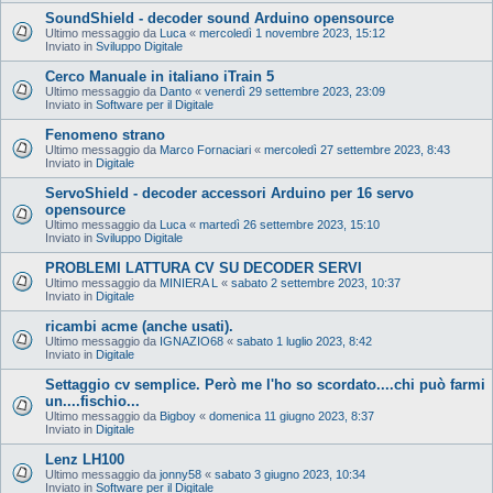
SoundShield - decoder sound Arduino opensource
Ultimo messaggio da
Luca
«
mercoledì 1 novembre 2023, 15:12
Inviato in
Sviluppo Digitale
Cerco Manuale in italiano iTrain 5
Ultimo messaggio da
Danto
«
venerdì 29 settembre 2023, 23:09
Inviato in
Software per il Digitale
Fenomeno strano
Ultimo messaggio da
Marco Fornaciari
«
mercoledì 27 settembre 2023, 8:43
Inviato in
Digitale
ServoShield - decoder accessori Arduino per 16 servo
opensource
Ultimo messaggio da
Luca
«
martedì 26 settembre 2023, 15:10
Inviato in
Sviluppo Digitale
PROBLEMI LATTURA CV SU DECODER SERVI
Ultimo messaggio da
MINIERA L
«
sabato 2 settembre 2023, 10:37
Inviato in
Digitale
ricambi acme (anche usati).
Ultimo messaggio da
IGNAZIO68
«
sabato 1 luglio 2023, 8:42
Inviato in
Digitale
Settaggio cv semplice. Però me l'ho so scordato....chi può farmi
un....fischio...
Ultimo messaggio da
Bigboy
«
domenica 11 giugno 2023, 8:37
Inviato in
Digitale
Lenz LH100
Ultimo messaggio da
jonny58
«
sabato 3 giugno 2023, 10:34
Inviato in
Software per il Digitale