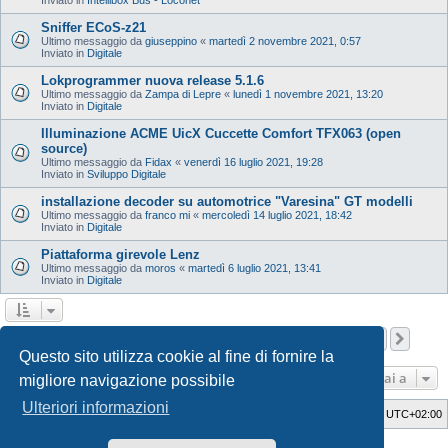
Sniffer ECoS-z21
Ultimo messaggio da
giuseppino
«
martedì 2 novembre 2021, 0:57
Inviato in
Digitale
Lokprogrammer nuova release 5.1.6
Ultimo messaggio da
Zampa di Lepre
«
lunedì 1 novembre 2021, 13:20
Inviato in
Digitale
Illuminazione ACME UicX Cuccette Comfort TFX063 (open
source)
Ultimo messaggio da
Fidax
«
venerdì 16 luglio 2021, 19:28
Inviato in
Sviluppo Digitale
installazione decoder su automotrice "Varesina" GT modelli
Ultimo messaggio da
franco mi
«
mercoledì 14 luglio 2021, 18:42
Inviato in
Digitale
Piattaforma girevole Lenz
Ultimo messaggio da
moros
«
martedì 6 luglio 2021, 13:41
Inviato in
Digitale
Pagina
1
di
12
1
2
3
4
5
12
Pros
La ricerca ha trovato 598 risultati
…
Questo sito utilizza cookie al fine di fornire la
Vai a
migliore navigazione possibile
Ulteriori informazioni
Indice
Cancella cookie
Tutti gli orari sono
UTC+02:00
Style Developer by ©
GTA game
Forum.