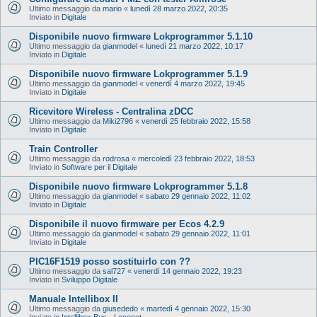
Ultimo messaggio da
mario
«
lunedì 28 marzo 2022, 20:35
Inviato in
Digitale
Disponibile nuovo firmware Lokprogrammer 5.1.10
Ultimo messaggio da
gianmodel
«
lunedì 21 marzo 2022, 10:17
Inviato in
Digitale
Disponibile nuovo firmware Lokprogrammer 5.1.9
Ultimo messaggio da
gianmodel
«
venerdì 4 marzo 2022, 19:45
Inviato in
Digitale
Ricevitore Wireless - Centralina zDCC
Ultimo messaggio da
Miki2796
«
venerdì 25 febbraio 2022, 15:58
Inviato in
Digitale
Train Controller
Ultimo messaggio da
rodrosa
«
mercoledì 23 febbraio 2022, 18:53
Inviato in
Software per il Digitale
Disponibile nuovo firmware Lokprogrammer 5.1.8
Ultimo messaggio da
gianmodel
«
sabato 29 gennaio 2022, 11:02
Inviato in
Digitale
Disponibile il nuovo firmware per Ecos 4.2.9
Ultimo messaggio da
gianmodel
«
sabato 29 gennaio 2022, 11:01
Inviato in
Digitale
PIC16F1519 posso sostituirlo con ??
Ultimo messaggio da
sal727
«
venerdì 14 gennaio 2022, 19:23
Inviato in
Sviluppo Digitale
Manuale Intellibox II
Ultimo messaggio da
giusededo
«
martedì 4 gennaio 2022, 15:30
Inviato in
Intellibox Bus - Loconet