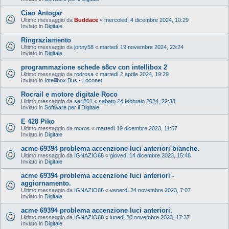
Ciao Antogar
Ultimo messaggio da
Buddace
«
mercoledì 4 dicembre 2024, 10:29
Inviato in
Digitale
Ringraziamento
Ultimo messaggio da
jonny58
«
martedì 19 novembre 2024, 23:24
Inviato in
Digitale
programmazione schede s8cv con intellibox 2
Ultimo messaggio da
rodrosa
«
martedì 2 aprile 2024, 19:29
Inviato in
Intellibox Bus - Loconet
Rocrail e motore digitale Roco
Ultimo messaggio da
seri201
«
sabato 24 febbraio 2024, 22:38
Inviato in
Software per il Digitale
E 428 Piko
Ultimo messaggio da
moros
«
martedì 19 dicembre 2023, 11:57
Inviato in
Digitale
acme 69394 problema accenzione luci anteriori bianche.
Ultimo messaggio da
IGNAZIO68
«
giovedì 14 dicembre 2023, 15:48
Inviato in
Digitale
acme 69394 problema accenzione luci anteriori -
aggiornamento.
Ultimo messaggio da
IGNAZIO68
«
venerdì 24 novembre 2023, 7:07
Inviato in
Digitale
acme 69394 problema accenzione luci anteriori.
Ultimo messaggio da
IGNAZIO68
«
lunedì 20 novembre 2023, 17:37
Inviato in
Digitale