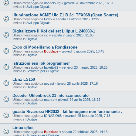
Ultimo messaggio da
docdelburg
«
giovedì 20 novembre 2025, 16:57
Inviato in
Sviluppo Digitale
Illuminazione ACME Uic Z1 B 2cl TFX068 (Open Source)
Ultimo messaggio da
Fidax
«
sabato 11 ottobre 2025, 12:27
Inviato in
Sviluppo Digitale
Digitalizzare il Kof del set Liliput L 240060-1
Ultimo messaggio da
cig
«
sabato 7 giugno 2025, 21:05
Inviato in
Digitale
Expo di Modellismo a Rondissone
Ultimo messaggio da
Buddace
«
giovedì 5 giugno 2025, 13:45
Inviato in
Digitale
istruzioni esu lok programmer
Ultimo messaggio da
fabietto72
«
venerdì 23 maggio 2025, 19:25
Inviato in
Software per il Digitale
LEnz LS150
Ultimo messaggio da
gpvasi
«
lunedì 28 aprile 2025, 17:16
Inviato in
Digitale
Decoder Uhlenbrock 21 mtc sconosciuto
Ultimo messaggio da
mattfra
«
giovedì 24 aprile 2025, 18:22
Inviato in
Digitale
guasto Rivarossi HR2032 - kit fumogeno non funzionante .
Ultimo messaggio da
IGNAZIO68
«
martedì 25 febbraio 2025, 7:18
Inviato in
Digitale
Linux q4os
Ultimo messaggio da
Buddace
«
sabato 22 febbraio 2025, 14:16
Inviato in
Software per il Digitale