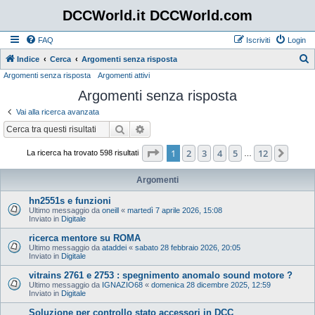
DCCWorld.it DCCWorld.com
FAQ
Iscriviti
Login
Indice
Cerca
Argomenti senza risposta
Argomenti senza risposta
Argomenti attivi
e
Argomenti senza risposta
r
c
Vai alla ricerca avanzata
a
Cerca
Ricerca avanzata
Pagina
1
di
12
1
2
3
4
5
12
Pros
La ricerca ha trovato 598 risultati
…
Argomenti
hn2551s e funzioni
Ultimo messaggio da
oneill
«
martedì 7 aprile 2026, 15:08
Inviato in
Digitale
ricerca mentore su ROMA
Ultimo messaggio da
ataddei
«
sabato 28 febbraio 2026, 20:05
Inviato in
Digitale
vitrains 2761 e 2753 : spegnimento anomalo sound motore ?
Ultimo messaggio da
IGNAZIO68
«
domenica 28 dicembre 2025, 12:59
Inviato in
Digitale
Soluzione per controllo stato accessori in DCC