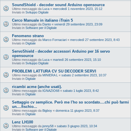
SoundShield - decoder sound Arduino opensource
Ultimo messaggio da
Luca
«
mercoledì 1 novembre 2023, 15:12
Inviato in
Sviluppo Digitale
Cerco Manuale in italiano iTrain 5
Ultimo messaggio da
Danto
«
venerdì 29 settembre 2023, 23:09
Inviato in
Software per il Digitale
Fenomeno strano
Ultimo messaggio da
Marco Fornaciari
«
mercoledì 27 settembre 2023, 8:43
Inviato in
Digitale
ServoShield - decoder accessori Arduino per 16 servo
opensource
Ultimo messaggio da
Luca
«
martedì 26 settembre 2023, 15:10
Inviato in
Sviluppo Digitale
PROBLEMI LATTURA CV SU DECODER SERVI
Ultimo messaggio da
MINIERA L
«
sabato 2 settembre 2023, 10:37
Inviato in
Digitale
ricambi acme (anche usati).
Ultimo messaggio da
IGNAZIO68
«
sabato 1 luglio 2023, 8:42
Inviato in
Digitale
Settaggio cv semplice. Però me l'ho so scordato....chi può farmi
un....fischio...
Ultimo messaggio da
Bigboy
«
domenica 11 giugno 2023, 8:37
Inviato in
Digitale
Lenz LH100
Ultimo messaggio da
jonny58
«
sabato 3 giugno 2023, 10:34
Inviato in
Software per il Digitale