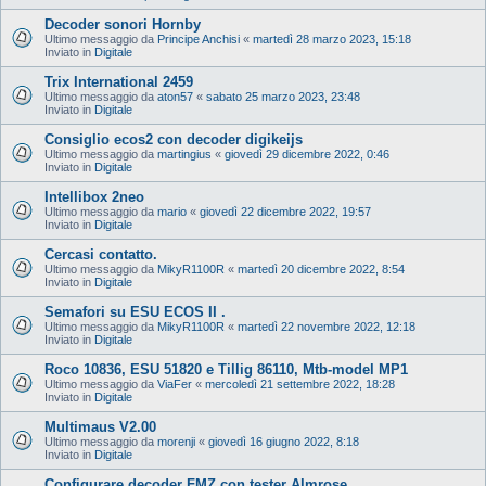
Decoder sonori Hornby
Ultimo messaggio da
Principe Anchisi
«
martedì 28 marzo 2023, 15:18
Inviato in
Digitale
Trix International 2459
Ultimo messaggio da
aton57
«
sabato 25 marzo 2023, 23:48
Inviato in
Digitale
Consiglio ecos2 con decoder digikeijs
Ultimo messaggio da
martingius
«
giovedì 29 dicembre 2022, 0:46
Inviato in
Digitale
Intellibox 2neo
Ultimo messaggio da
mario
«
giovedì 22 dicembre 2022, 19:57
Inviato in
Digitale
Cercasi contatto.
Ultimo messaggio da
MikyR1100R
«
martedì 20 dicembre 2022, 8:54
Inviato in
Digitale
Semafori su ESU ECOS II .
Ultimo messaggio da
MikyR1100R
«
martedì 22 novembre 2022, 12:18
Inviato in
Digitale
Roco 10836, ESU 51820 e Tillig 86110, Mtb-model MP1
Ultimo messaggio da
ViaFer
«
mercoledì 21 settembre 2022, 18:28
Inviato in
Digitale
Multimaus V2.00
Ultimo messaggio da
morenji
«
giovedì 16 giugno 2022, 8:18
Inviato in
Digitale
Configurare decoder FMZ con tester Almrose