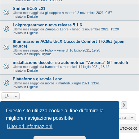
Sniffer ECoS-z21
Ultimo messaggio da
giuseppino
«
martedì 2 novembre 2021, 0:57
Inviato in
Digitale
Lokprogrammer nuova release 5.1.6
Ultimo messaggio da
Zampa di Lepre
«
lunedì 1 novembre 2021, 13:20
Inviato in
Digitale
Illuminazione ACME UicX Cuccette Comfort TFX063 (open
source)
Ultimo messaggio da
Fidax
«
venerdì 16 luglio 2021, 19:28
Inviato in
Sviluppo Digitale
installazione decoder su automotrice "Varesina" GT modelli
Ultimo messaggio da
franco mi
«
mercoledì 14 luglio 2021, 18:42
Inviato in
Digitale
Piattaforma girevole Lenz
Ultimo messaggio da
moros
«
martedì 6 luglio 2021, 13:41
Inviato in
Digitale
Pagina
1
di
12
1
2
3
4
5
12
Pros
La ricerca ha trovato 598 risultati
…
Questo sito utilizza cookie al fine di fornire la
Vai a
migliore navigazione possibile
Ulteriori informazioni
Indice
Cancella cookie
Tutti gli orari sono
UTC+02:00
Style Developer by ©
GTA game
Forum.