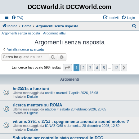
DCCWorld.it DCCWorld.com
FAQ
Iscriviti
Login
Indice
Cerca
Argomenti senza risposta
Argomenti senza risposta
Argomenti attivi
e
Argomenti senza risposta
r
c
Vai alla ricerca avanzata
a
Cerca
Ricerca avanzata
Pagina
1
di
12
1
2
3
4
5
12
Pros
La ricerca ha trovato 598 risultati
…
Argomenti
hn2551s e funzioni
Ultimo messaggio da
oneill
«
martedì 7 aprile 2026, 15:08
Inviato in
Digitale
ricerca mentore su ROMA
Ultimo messaggio da
ataddei
«
sabato 28 febbraio 2026, 20:05
Inviato in
Digitale
vitrains 2761 e 2753 : spegnimento anomalo sound motore ?
Ultimo messaggio da
IGNAZIO68
«
domenica 28 dicembre 2025, 12:59
Inviato in
Digitale
Soluzione per controllo stato accessori in DCC