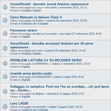
SoundShield - decoder sound Arduino opensource
Ultimo messaggio da
Luca
«
mercoledì 1 novembre 2023, 15:12
Inviato in
Sviluppo Digitale
Cerco Manuale in italiano iTrain 5
Ultimo messaggio da
Danto
«
venerdì 29 settembre 2023, 23:09
Inviato in
Software per il Digitale
Fenomeno strano
Ultimo messaggio da
Marco Fornaciari
«
mercoledì 27 settembre 2023, 8:43
Inviato in
Digitale
ServoShield - decoder accessori Arduino per 16 servo
opensource
Ultimo messaggio da
Luca
«
martedì 26 settembre 2023, 15:10
Inviato in
Sviluppo Digitale
PROBLEMI LATTURA CV SU DECODER SERVI
Ultimo messaggio da
MINIERA L
«
sabato 2 settembre 2023, 10:37
Inviato in
Digitale
ricambi acme (anche usati).
Ultimo messaggio da
IGNAZIO68
«
sabato 1 luglio 2023, 8:42
Inviato in
Digitale
Settaggio cv semplice. Però me l'ho so scordato....chi può farmi
un....fischio...
Ultimo messaggio da
Bigboy
«
domenica 11 giugno 2023, 8:37
Inviato in
Digitale
Lenz LH100
Ultimo messaggio da
jonny58
«
sabato 3 giugno 2023, 10:34
Inviato in
Software per il Digitale