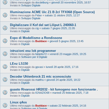
Ultimo messaggio da
docdelburg
«
giovedì 20 novembre 2025, 16:57
Inviato in
Sviluppo Digitale
Illuminazione ACME Uic Z1 B 2cl TFX068 (Open Source)
Ultimo messaggio da
Fidax
«
sabato 11 ottobre 2025, 12:27
Inviato in
Sviluppo Digitale
Digitalizzare il Kof del set Liliput L 240060-1
Ultimo messaggio da
cig
«
sabato 7 giugno 2025, 21:05
Inviato in
Digitale
Expo di Modellismo a Rondissone
Ultimo messaggio da
Buddace
«
giovedì 5 giugno 2025, 13:45
Inviato in
Digitale
istruzioni esu lok programmer
Ultimo messaggio da
fabietto72
«
venerdì 23 maggio 2025, 19:25
Inviato in
Software per il Digitale
LEnz LS150
Ultimo messaggio da
gpvasi
«
lunedì 28 aprile 2025, 17:16
Inviato in
Digitale
Decoder Uhlenbrock 21 mtc sconosciuto
Ultimo messaggio da
mattfra
«
giovedì 24 aprile 2025, 18:22
Inviato in
Digitale
guasto Rivarossi HR2032 - kit fumogeno non funzionante .
Ultimo messaggio da
IGNAZIO68
«
martedì 25 febbraio 2025, 7:18
Inviato in
Digitale
Linux q4os
Ultimo messaggio da
Buddace
«
sabato 22 febbraio 2025, 14:16
Inviato in
Software per il Digitale