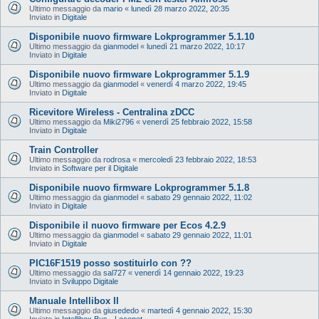
Ultimo messaggio da
mario
«
lunedì 28 marzo 2022, 20:35
Inviato in
Digitale
Disponibile nuovo firmware Lokprogrammer 5.1.10
Ultimo messaggio da
gianmodel
«
lunedì 21 marzo 2022, 10:17
Inviato in
Digitale
Disponibile nuovo firmware Lokprogrammer 5.1.9
Ultimo messaggio da
gianmodel
«
venerdì 4 marzo 2022, 19:45
Inviato in
Digitale
Ricevitore Wireless - Centralina zDCC
Ultimo messaggio da
Miki2796
«
venerdì 25 febbraio 2022, 15:58
Inviato in
Digitale
Train Controller
Ultimo messaggio da
rodrosa
«
mercoledì 23 febbraio 2022, 18:53
Inviato in
Software per il Digitale
Disponibile nuovo firmware Lokprogrammer 5.1.8
Ultimo messaggio da
gianmodel
«
sabato 29 gennaio 2022, 11:02
Inviato in
Digitale
Disponibile il nuovo firmware per Ecos 4.2.9
Ultimo messaggio da
gianmodel
«
sabato 29 gennaio 2022, 11:01
Inviato in
Digitale
PIC16F1519 posso sostituirlo con ??
Ultimo messaggio da
sal727
«
venerdì 14 gennaio 2022, 19:23
Inviato in
Sviluppo Digitale
Manuale Intellibox II
Ultimo messaggio da
giusededo
«
martedì 4 gennaio 2022, 15:30
Inviato in
Intellibox Bus - Loconet