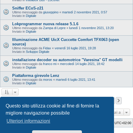
Sniffer ECoS-z21
Ultimo messaggio da
giuseppino
«
martedì 2 novembre 2021, 0:57
Inviato in
Digitale
Lokprogrammer nuova release 5.1.6
Ultimo messaggio da
Zampa di Lepre
«
lunedì 1 novembre 2021, 13:20
Inviato in
Digitale
Illuminazione ACME UicX Cuccette Comfort TFX063 (open
source)
Ultimo messaggio da
Fidax
«
venerdì 16 luglio 2021, 19:28
Inviato in
Sviluppo Digitale
installazione decoder su automotrice "Varesina" GT modelli
Ultimo messaggio da
franco mi
«
mercoledì 14 luglio 2021, 18:42
Inviato in
Digitale
Piattaforma girevole Lenz
Ultimo messaggio da
moros
«
martedì 6 luglio 2021, 13:41
Inviato in
Digitale
Pagina
1
di
12
1
2
3
4
5
12
Pros
La ricerca ha trovato 598 risultati
…
Questo sito utilizza cookie al fine di fornire la
Vai a
migliore navigazione possibile
Ulteriori informazioni
Indice
Cancella cookie
Tutti gli orari sono
UTC+02:00
Style Developer by ©
GTA game
Forum.