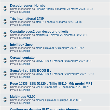
Decoder sonori Hornby
Ultimo messaggio da
Principe Anchisi
«
martedì 28 marzo 2023, 15:18
Inviato in
Digitale
Trix International 2459
Ultimo messaggio da
aton57
«
sabato 25 marzo 2023, 23:48
Inviato in
Digitale
Consiglio ecos2 con decoder digikeijs
Ultimo messaggio da
martingius
«
giovedì 29 dicembre 2022, 0:46
Inviato in
Digitale
Intellibox 2neo
Ultimo messaggio da
mario
«
giovedì 22 dicembre 2022, 19:57
Inviato in
Digitale
Cercasi contatto.
Ultimo messaggio da
MikyR1100R
«
martedì 20 dicembre 2022, 8:54
Inviato in
Digitale
Semafori su ESU ECOS II .
Ultimo messaggio da
MikyR1100R
«
martedì 22 novembre 2022, 12:18
Inviato in
Digitale
Roco 10836, ESU 51820 e Tillig 86110, Mtb-model MP1
Ultimo messaggio da
ViaFer
«
mercoledì 21 settembre 2022, 18:28
Inviato in
Digitale
Multimaus V2.00
Ultimo messaggio da
morenji
«
giovedì 16 giugno 2022, 8:18
Inviato in
Digitale
Configurare decoder FMZ con tester Almrose