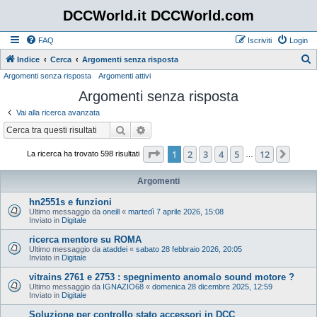
DCCWorld.it DCCWorld.com
FAQ
Iscriviti
Login
Indice
Cerca
Argomenti senza risposta
Argomenti senza risposta
Argomenti attivi
e
Argomenti senza risposta
r
c
Vai alla ricerca avanzata
a
Cerca
Ricerca avanzata
Pagina
1
di
12
1
2
3
4
5
12
Pros
La ricerca ha trovato 598 risultati
…
Argomenti
hn2551s e funzioni
Ultimo messaggio da
oneill
«
martedì 7 aprile 2026, 15:08
Inviato in
Digitale
ricerca mentore su ROMA
Ultimo messaggio da
ataddei
«
sabato 28 febbraio 2026, 20:05
Inviato in
Digitale
vitrains 2761 e 2753 : spegnimento anomalo sound motore ?
Ultimo messaggio da
IGNAZIO68
«
domenica 28 dicembre 2025, 12:59
Inviato in
Digitale
Soluzione per controllo stato accessori in DCC