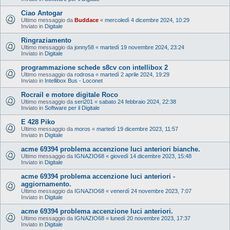
Ciao Antogar
Ultimo messaggio da
Buddace
«
mercoledì 4 dicembre 2024, 10:29
Inviato in
Digitale
Ringraziamento
Ultimo messaggio da
jonny58
«
martedì 19 novembre 2024, 23:24
Inviato in
Digitale
programmazione schede s8cv con intellibox 2
Ultimo messaggio da
rodrosa
«
martedì 2 aprile 2024, 19:29
Inviato in
Intellibox Bus - Loconet
Rocrail e motore digitale Roco
Ultimo messaggio da
seri201
«
sabato 24 febbraio 2024, 22:38
Inviato in
Software per il Digitale
E 428 Piko
Ultimo messaggio da
moros
«
martedì 19 dicembre 2023, 11:57
Inviato in
Digitale
acme 69394 problema accenzione luci anteriori bianche.
Ultimo messaggio da
IGNAZIO68
«
giovedì 14 dicembre 2023, 15:48
Inviato in
Digitale
acme 69394 problema accenzione luci anteriori -
aggiornamento.
Ultimo messaggio da
IGNAZIO68
«
venerdì 24 novembre 2023, 7:07
Inviato in
Digitale
acme 69394 problema accenzione luci anteriori.
Ultimo messaggio da
IGNAZIO68
«
lunedì 20 novembre 2023, 17:37
Inviato in
Digitale