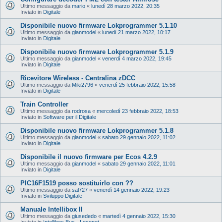
Ultimo messaggio da
mario
«
lunedì 28 marzo 2022, 20:35
Inviato in
Digitale
Disponibile nuovo firmware Lokprogrammer 5.1.10
Ultimo messaggio da
gianmodel
«
lunedì 21 marzo 2022, 10:17
Inviato in
Digitale
Disponibile nuovo firmware Lokprogrammer 5.1.9
Ultimo messaggio da
gianmodel
«
venerdì 4 marzo 2022, 19:45
Inviato in
Digitale
Ricevitore Wireless - Centralina zDCC
Ultimo messaggio da
Miki2796
«
venerdì 25 febbraio 2022, 15:58
Inviato in
Digitale
Train Controller
Ultimo messaggio da
rodrosa
«
mercoledì 23 febbraio 2022, 18:53
Inviato in
Software per il Digitale
Disponibile nuovo firmware Lokprogrammer 5.1.8
Ultimo messaggio da
gianmodel
«
sabato 29 gennaio 2022, 11:02
Inviato in
Digitale
Disponibile il nuovo firmware per Ecos 4.2.9
Ultimo messaggio da
gianmodel
«
sabato 29 gennaio 2022, 11:01
Inviato in
Digitale
PIC16F1519 posso sostituirlo con ??
Ultimo messaggio da
sal727
«
venerdì 14 gennaio 2022, 19:23
Inviato in
Sviluppo Digitale
Manuale Intellibox II
Ultimo messaggio da
giusededo
«
martedì 4 gennaio 2022, 15:30
Inviato in
Intellibox Bus - Loconet