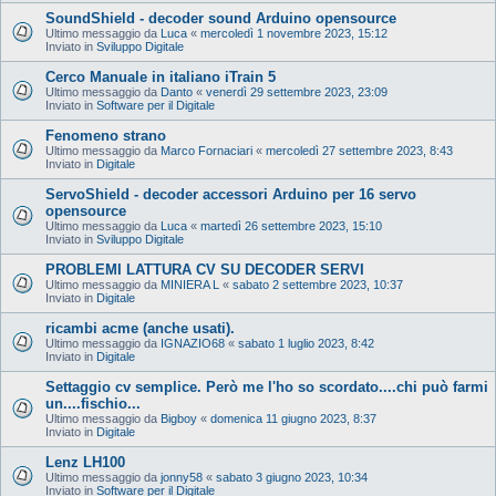
SoundShield - decoder sound Arduino opensource
Ultimo messaggio da
Luca
«
mercoledì 1 novembre 2023, 15:12
Inviato in
Sviluppo Digitale
Cerco Manuale in italiano iTrain 5
Ultimo messaggio da
Danto
«
venerdì 29 settembre 2023, 23:09
Inviato in
Software per il Digitale
Fenomeno strano
Ultimo messaggio da
Marco Fornaciari
«
mercoledì 27 settembre 2023, 8:43
Inviato in
Digitale
ServoShield - decoder accessori Arduino per 16 servo
opensource
Ultimo messaggio da
Luca
«
martedì 26 settembre 2023, 15:10
Inviato in
Sviluppo Digitale
PROBLEMI LATTURA CV SU DECODER SERVI
Ultimo messaggio da
MINIERA L
«
sabato 2 settembre 2023, 10:37
Inviato in
Digitale
ricambi acme (anche usati).
Ultimo messaggio da
IGNAZIO68
«
sabato 1 luglio 2023, 8:42
Inviato in
Digitale
Settaggio cv semplice. Però me l'ho so scordato....chi può farmi
un....fischio...
Ultimo messaggio da
Bigboy
«
domenica 11 giugno 2023, 8:37
Inviato in
Digitale
Lenz LH100
Ultimo messaggio da
jonny58
«
sabato 3 giugno 2023, 10:34
Inviato in
Software per il Digitale