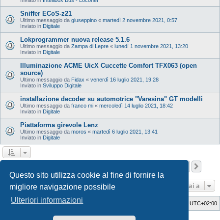
Sniffer ECoS-z21
Ultimo messaggio da
giuseppino
«
martedì 2 novembre 2021, 0:57
Inviato in
Digitale
Lokprogrammer nuova release 5.1.6
Ultimo messaggio da
Zampa di Lepre
«
lunedì 1 novembre 2021, 13:20
Inviato in
Digitale
Illuminazione ACME UicX Cuccette Comfort TFX063 (open
source)
Ultimo messaggio da
Fidax
«
venerdì 16 luglio 2021, 19:28
Inviato in
Sviluppo Digitale
installazione decoder su automotrice "Varesina" GT modelli
Ultimo messaggio da
franco mi
«
mercoledì 14 luglio 2021, 18:42
Inviato in
Digitale
Piattaforma girevole Lenz
Ultimo messaggio da
moros
«
martedì 6 luglio 2021, 13:41
Inviato in
Digitale
Pagina
1
di
12
1
2
3
4
5
12
Pros
La ricerca ha trovato 598 risultati
…
Questo sito utilizza cookie al fine di fornire la
Vai a
migliore navigazione possibile
Ulteriori informazioni
Indice
Cancella cookie
Tutti gli orari sono
UTC+02:00
Style Developer by ©
GTA game
Forum.