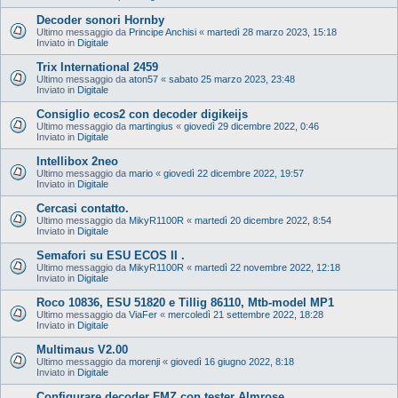
Decoder sonori Hornby
Ultimo messaggio da
Principe Anchisi
«
martedì 28 marzo 2023, 15:18
Inviato in
Digitale
Trix International 2459
Ultimo messaggio da
aton57
«
sabato 25 marzo 2023, 23:48
Inviato in
Digitale
Consiglio ecos2 con decoder digikeijs
Ultimo messaggio da
martingius
«
giovedì 29 dicembre 2022, 0:46
Inviato in
Digitale
Intellibox 2neo
Ultimo messaggio da
mario
«
giovedì 22 dicembre 2022, 19:57
Inviato in
Digitale
Cercasi contatto.
Ultimo messaggio da
MikyR1100R
«
martedì 20 dicembre 2022, 8:54
Inviato in
Digitale
Semafori su ESU ECOS II .
Ultimo messaggio da
MikyR1100R
«
martedì 22 novembre 2022, 12:18
Inviato in
Digitale
Roco 10836, ESU 51820 e Tillig 86110, Mtb-model MP1
Ultimo messaggio da
ViaFer
«
mercoledì 21 settembre 2022, 18:28
Inviato in
Digitale
Multimaus V2.00
Ultimo messaggio da
morenji
«
giovedì 16 giugno 2022, 8:18
Inviato in
Digitale
Configurare decoder FMZ con tester Almrose