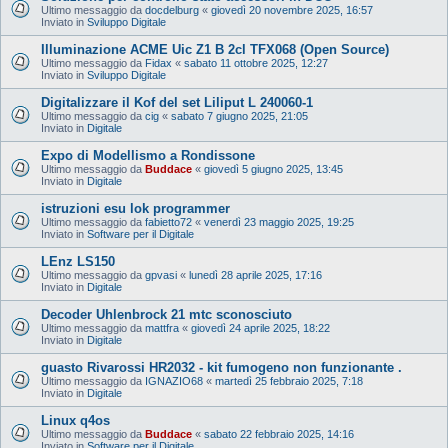
Ultimo messaggio da
docdelburg
«
giovedì 20 novembre 2025, 16:57
Inviato in
Sviluppo Digitale
Illuminazione ACME Uic Z1 B 2cl TFX068 (Open Source)
Ultimo messaggio da
Fidax
«
sabato 11 ottobre 2025, 12:27
Inviato in
Sviluppo Digitale
Digitalizzare il Kof del set Liliput L 240060-1
Ultimo messaggio da
cig
«
sabato 7 giugno 2025, 21:05
Inviato in
Digitale
Expo di Modellismo a Rondissone
Ultimo messaggio da
Buddace
«
giovedì 5 giugno 2025, 13:45
Inviato in
Digitale
istruzioni esu lok programmer
Ultimo messaggio da
fabietto72
«
venerdì 23 maggio 2025, 19:25
Inviato in
Software per il Digitale
LEnz LS150
Ultimo messaggio da
gpvasi
«
lunedì 28 aprile 2025, 17:16
Inviato in
Digitale
Decoder Uhlenbrock 21 mtc sconosciuto
Ultimo messaggio da
mattfra
«
giovedì 24 aprile 2025, 18:22
Inviato in
Digitale
guasto Rivarossi HR2032 - kit fumogeno non funzionante .
Ultimo messaggio da
IGNAZIO68
«
martedì 25 febbraio 2025, 7:18
Inviato in
Digitale
Linux q4os
Ultimo messaggio da
Buddace
«
sabato 22 febbraio 2025, 14:16
Inviato in
Software per il Digitale