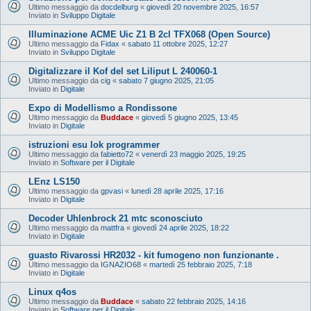
Ultimo messaggio da
docdelburg
«
giovedì 20 novembre 2025, 16:57
Inviato in
Sviluppo Digitale
Illuminazione ACME Uic Z1 B 2cl TFX068 (Open Source)
Ultimo messaggio da
Fidax
«
sabato 11 ottobre 2025, 12:27
Inviato in
Sviluppo Digitale
Digitalizzare il Kof del set Liliput L 240060-1
Ultimo messaggio da
cig
«
sabato 7 giugno 2025, 21:05
Inviato in
Digitale
Expo di Modellismo a Rondissone
Ultimo messaggio da
Buddace
«
giovedì 5 giugno 2025, 13:45
Inviato in
Digitale
istruzioni esu lok programmer
Ultimo messaggio da
fabietto72
«
venerdì 23 maggio 2025, 19:25
Inviato in
Software per il Digitale
LEnz LS150
Ultimo messaggio da
gpvasi
«
lunedì 28 aprile 2025, 17:16
Inviato in
Digitale
Decoder Uhlenbrock 21 mtc sconosciuto
Ultimo messaggio da
mattfra
«
giovedì 24 aprile 2025, 18:22
Inviato in
Digitale
guasto Rivarossi HR2032 - kit fumogeno non funzionante .
Ultimo messaggio da
IGNAZIO68
«
martedì 25 febbraio 2025, 7:18
Inviato in
Digitale
Linux q4os
Ultimo messaggio da
Buddace
«
sabato 22 febbraio 2025, 14:16
Inviato in
Software per il Digitale