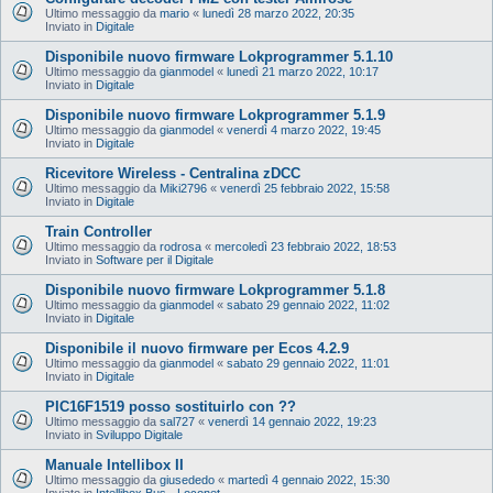
Ultimo messaggio da
mario
«
lunedì 28 marzo 2022, 20:35
Inviato in
Digitale
Disponibile nuovo firmware Lokprogrammer 5.1.10
Ultimo messaggio da
gianmodel
«
lunedì 21 marzo 2022, 10:17
Inviato in
Digitale
Disponibile nuovo firmware Lokprogrammer 5.1.9
Ultimo messaggio da
gianmodel
«
venerdì 4 marzo 2022, 19:45
Inviato in
Digitale
Ricevitore Wireless - Centralina zDCC
Ultimo messaggio da
Miki2796
«
venerdì 25 febbraio 2022, 15:58
Inviato in
Digitale
Train Controller
Ultimo messaggio da
rodrosa
«
mercoledì 23 febbraio 2022, 18:53
Inviato in
Software per il Digitale
Disponibile nuovo firmware Lokprogrammer 5.1.8
Ultimo messaggio da
gianmodel
«
sabato 29 gennaio 2022, 11:02
Inviato in
Digitale
Disponibile il nuovo firmware per Ecos 4.2.9
Ultimo messaggio da
gianmodel
«
sabato 29 gennaio 2022, 11:01
Inviato in
Digitale
PIC16F1519 posso sostituirlo con ??
Ultimo messaggio da
sal727
«
venerdì 14 gennaio 2022, 19:23
Inviato in
Sviluppo Digitale
Manuale Intellibox II
Ultimo messaggio da
giusededo
«
martedì 4 gennaio 2022, 15:30
Inviato in
Intellibox Bus - Loconet