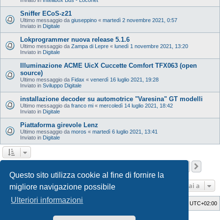
Sniffer ECoS-z21
Ultimo messaggio da
giuseppino
«
martedì 2 novembre 2021, 0:57
Inviato in
Digitale
Lokprogrammer nuova release 5.1.6
Ultimo messaggio da
Zampa di Lepre
«
lunedì 1 novembre 2021, 13:20
Inviato in
Digitale
Illuminazione ACME UicX Cuccette Comfort TFX063 (open
source)
Ultimo messaggio da
Fidax
«
venerdì 16 luglio 2021, 19:28
Inviato in
Sviluppo Digitale
installazione decoder su automotrice "Varesina" GT modelli
Ultimo messaggio da
franco mi
«
mercoledì 14 luglio 2021, 18:42
Inviato in
Digitale
Piattaforma girevole Lenz
Ultimo messaggio da
moros
«
martedì 6 luglio 2021, 13:41
Inviato in
Digitale
Pagina
1
di
12
1
2
3
4
5
12
Pros
La ricerca ha trovato 598 risultati
…
Questo sito utilizza cookie al fine di fornire la
Vai a
migliore navigazione possibile
Ulteriori informazioni
Indice
Cancella cookie
Tutti gli orari sono
UTC+02:00
Style Developer by ©
GTA game
Forum.