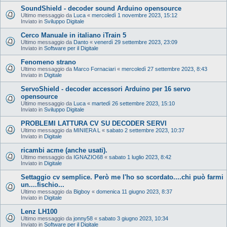
SoundShield - decoder sound Arduino opensource
Ultimo messaggio da
Luca
«
mercoledì 1 novembre 2023, 15:12
Inviato in
Sviluppo Digitale
Cerco Manuale in italiano iTrain 5
Ultimo messaggio da
Danto
«
venerdì 29 settembre 2023, 23:09
Inviato in
Software per il Digitale
Fenomeno strano
Ultimo messaggio da
Marco Fornaciari
«
mercoledì 27 settembre 2023, 8:43
Inviato in
Digitale
ServoShield - decoder accessori Arduino per 16 servo
opensource
Ultimo messaggio da
Luca
«
martedì 26 settembre 2023, 15:10
Inviato in
Sviluppo Digitale
PROBLEMI LATTURA CV SU DECODER SERVI
Ultimo messaggio da
MINIERA L
«
sabato 2 settembre 2023, 10:37
Inviato in
Digitale
ricambi acme (anche usati).
Ultimo messaggio da
IGNAZIO68
«
sabato 1 luglio 2023, 8:42
Inviato in
Digitale
Settaggio cv semplice. Però me l'ho so scordato....chi può farmi
un....fischio...
Ultimo messaggio da
Bigboy
«
domenica 11 giugno 2023, 8:37
Inviato in
Digitale
Lenz LH100
Ultimo messaggio da
jonny58
«
sabato 3 giugno 2023, 10:34
Inviato in
Software per il Digitale