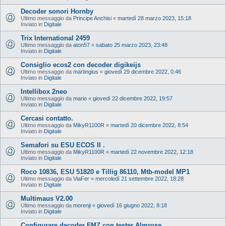
Decoder sonori Hornby
Ultimo messaggio da
Principe Anchisi
«
martedì 28 marzo 2023, 15:18
Inviato in
Digitale
Trix International 2459
Ultimo messaggio da
aton57
«
sabato 25 marzo 2023, 23:48
Inviato in
Digitale
Consiglio ecos2 con decoder digikeijs
Ultimo messaggio da
martingius
«
giovedì 29 dicembre 2022, 0:46
Inviato in
Digitale
Intellibox 2neo
Ultimo messaggio da
mario
«
giovedì 22 dicembre 2022, 19:57
Inviato in
Digitale
Cercasi contatto.
Ultimo messaggio da
MikyR1100R
«
martedì 20 dicembre 2022, 8:54
Inviato in
Digitale
Semafori su ESU ECOS II .
Ultimo messaggio da
MikyR1100R
«
martedì 22 novembre 2022, 12:18
Inviato in
Digitale
Roco 10836, ESU 51820 e Tillig 86110, Mtb-model MP1
Ultimo messaggio da
ViaFer
«
mercoledì 21 settembre 2022, 18:28
Inviato in
Digitale
Multimaus V2.00
Ultimo messaggio da
morenji
«
giovedì 16 giugno 2022, 8:18
Inviato in
Digitale
Configurare decoder FMZ con tester Almrose