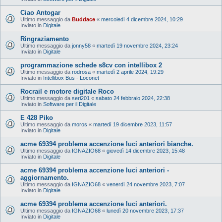
Ciao Antogar
Ultimo messaggio da
Buddace
«
mercoledì 4 dicembre 2024, 10:29
Inviato in
Digitale
Ringraziamento
Ultimo messaggio da
jonny58
«
martedì 19 novembre 2024, 23:24
Inviato in
Digitale
programmazione schede s8cv con intellibox 2
Ultimo messaggio da
rodrosa
«
martedì 2 aprile 2024, 19:29
Inviato in
Intellibox Bus - Loconet
Rocrail e motore digitale Roco
Ultimo messaggio da
seri201
«
sabato 24 febbraio 2024, 22:38
Inviato in
Software per il Digitale
E 428 Piko
Ultimo messaggio da
moros
«
martedì 19 dicembre 2023, 11:57
Inviato in
Digitale
acme 69394 problema accenzione luci anteriori bianche.
Ultimo messaggio da
IGNAZIO68
«
giovedì 14 dicembre 2023, 15:48
Inviato in
Digitale
acme 69394 problema accenzione luci anteriori -
aggiornamento.
Ultimo messaggio da
IGNAZIO68
«
venerdì 24 novembre 2023, 7:07
Inviato in
Digitale
acme 69394 problema accenzione luci anteriori.
Ultimo messaggio da
IGNAZIO68
«
lunedì 20 novembre 2023, 17:37
Inviato in
Digitale