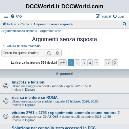
DCCWorld.it DCCWorld.com
FAQ
Iscriviti
Login
Indice
Cerca
Argomenti senza risposta
Argomenti senza risposta
Argomenti attivi
e
Argomenti senza risposta
r
c
Vai alla ricerca avanzata
a
Cerca
Ricerca avanzata
Pagina
1
di
12
1
2
3
4
5
12
Pros
La ricerca ha trovato 598 risultati
…
Argomenti
hn2551s e funzioni
Ultimo messaggio da
oneill
«
martedì 7 aprile 2026, 15:08
Inviato in
Digitale
ricerca mentore su ROMA
Ultimo messaggio da
ataddei
«
sabato 28 febbraio 2026, 20:05
Inviato in
Digitale
vitrains 2761 e 2753 : spegnimento anomalo sound motore ?
Ultimo messaggio da
IGNAZIO68
«
domenica 28 dicembre 2025, 12:59
Inviato in
Digitale
Soluzione per controllo stato accessori in DCC