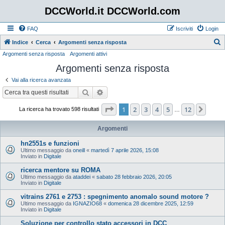
DCCWorld.it DCCWorld.com
FAQ
Iscriviti
Login
Indice
Cerca
Argomenti senza risposta
Argomenti senza risposta
Argomenti attivi
e
Argomenti senza risposta
r
c
Vai alla ricerca avanzata
a
Cerca
Ricerca avanzata
Pagina
1
di
12
1
2
3
4
5
12
Pros
La ricerca ha trovato 598 risultati
…
Argomenti
hn2551s e funzioni
Ultimo messaggio da
oneill
«
martedì 7 aprile 2026, 15:08
Inviato in
Digitale
ricerca mentore su ROMA
Ultimo messaggio da
ataddei
«
sabato 28 febbraio 2026, 20:05
Inviato in
Digitale
vitrains 2761 e 2753 : spegnimento anomalo sound motore ?
Ultimo messaggio da
IGNAZIO68
«
domenica 28 dicembre 2025, 12:59
Inviato in
Digitale
Soluzione per controllo stato accessori in DCC