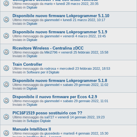
Ultimo messaggio da
mario
«
lunedì 28 marzo 2022, 20:35
Inviato in
Digitale
Disponibile nuovo firmware Lokprogrammer 5.1.10
Ultimo messaggio da
gianmodel
«
lunedì 21 marzo 2022, 10:17
Inviato in
Digitale
Disponibile nuovo firmware Lokprogrammer 5.1.9
Ultimo messaggio da
gianmodel
«
venerdì 4 marzo 2022, 19:45
Inviato in
Digitale
Ricevitore Wireless - Centralina zDCC
Ultimo messaggio da
Miki2796
«
venerdì 25 febbraio 2022, 15:58
Inviato in
Digitale
Train Controller
Ultimo messaggio da
rodrosa
«
mercoledì 23 febbraio 2022, 18:53
Inviato in
Software per il Digitale
Disponibile nuovo firmware Lokprogrammer 5.1.8
Ultimo messaggio da
gianmodel
«
sabato 29 gennaio 2022, 11:02
Inviato in
Digitale
Disponibile il nuovo firmware per Ecos 4.2.9
Ultimo messaggio da
gianmodel
«
sabato 29 gennaio 2022, 11:01
Inviato in
Digitale
PIC16F1519 posso sostituirlo con ??
Ultimo messaggio da
sal727
«
venerdì 14 gennaio 2022, 19:23
Inviato in
Sviluppo Digitale
Manuale Intellibox II
Ultimo messaggio da
giusededo
«
martedì 4 gennaio 2022, 15:30
Inviato in
Intellibox Bus - Loconet