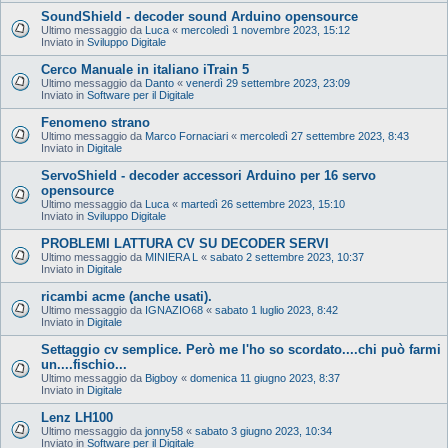
SoundShield - decoder sound Arduino opensource
Ultimo messaggio da
Luca
«
mercoledì 1 novembre 2023, 15:12
Inviato in
Sviluppo Digitale
Cerco Manuale in italiano iTrain 5
Ultimo messaggio da
Danto
«
venerdì 29 settembre 2023, 23:09
Inviato in
Software per il Digitale
Fenomeno strano
Ultimo messaggio da
Marco Fornaciari
«
mercoledì 27 settembre 2023, 8:43
Inviato in
Digitale
ServoShield - decoder accessori Arduino per 16 servo
opensource
Ultimo messaggio da
Luca
«
martedì 26 settembre 2023, 15:10
Inviato in
Sviluppo Digitale
PROBLEMI LATTURA CV SU DECODER SERVI
Ultimo messaggio da
MINIERA L
«
sabato 2 settembre 2023, 10:37
Inviato in
Digitale
ricambi acme (anche usati).
Ultimo messaggio da
IGNAZIO68
«
sabato 1 luglio 2023, 8:42
Inviato in
Digitale
Settaggio cv semplice. Però me l'ho so scordato....chi può farmi
un....fischio...
Ultimo messaggio da
Bigboy
«
domenica 11 giugno 2023, 8:37
Inviato in
Digitale
Lenz LH100
Ultimo messaggio da
jonny58
«
sabato 3 giugno 2023, 10:34
Inviato in
Software per il Digitale