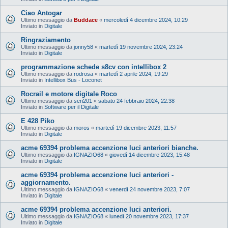
Ciao Antogar
Ultimo messaggio da
Buddace
«
mercoledì 4 dicembre 2024, 10:29
Inviato in
Digitale
Ringraziamento
Ultimo messaggio da
jonny58
«
martedì 19 novembre 2024, 23:24
Inviato in
Digitale
programmazione schede s8cv con intellibox 2
Ultimo messaggio da
rodrosa
«
martedì 2 aprile 2024, 19:29
Inviato in
Intellibox Bus - Loconet
Rocrail e motore digitale Roco
Ultimo messaggio da
seri201
«
sabato 24 febbraio 2024, 22:38
Inviato in
Software per il Digitale
E 428 Piko
Ultimo messaggio da
moros
«
martedì 19 dicembre 2023, 11:57
Inviato in
Digitale
acme 69394 problema accenzione luci anteriori bianche.
Ultimo messaggio da
IGNAZIO68
«
giovedì 14 dicembre 2023, 15:48
Inviato in
Digitale
acme 69394 problema accenzione luci anteriori -
aggiornamento.
Ultimo messaggio da
IGNAZIO68
«
venerdì 24 novembre 2023, 7:07
Inviato in
Digitale
acme 69394 problema accenzione luci anteriori.
Ultimo messaggio da
IGNAZIO68
«
lunedì 20 novembre 2023, 17:37
Inviato in
Digitale