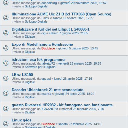
Ultimo messaggio da
docdelburg
«
giovedì 20 novembre 2025, 16:57
Inviato in
Sviluppo Digitale
Illuminazione ACME Uic Z1 B 2cl TFX068 (Open Source)
Ultimo messaggio da
Fidax
«
sabato 11 ottobre 2025, 12:27
Inviato in
Sviluppo Digitale
Digitalizzare il Kof del set Liliput L 240060-1
Ultimo messaggio da
cig
«
sabato 7 giugno 2025, 21:05
Inviato in
Digitale
Expo di Modellismo a Rondissone
Ultimo messaggio da
Buddace
«
giovedì 5 giugno 2025, 13:45
Inviato in
Digitale
istruzioni esu lok programmer
Ultimo messaggio da
fabietto72
«
venerdì 23 maggio 2025, 19:25
Inviato in
Software per il Digitale
LEnz LS150
Ultimo messaggio da
gpvasi
«
lunedì 28 aprile 2025, 17:16
Inviato in
Digitale
Decoder Uhlenbrock 21 mtc sconosciuto
Ultimo messaggio da
mattfra
«
giovedì 24 aprile 2025, 18:22
Inviato in
Digitale
guasto Rivarossi HR2032 - kit fumogeno non funzionante .
Ultimo messaggio da
IGNAZIO68
«
martedì 25 febbraio 2025, 7:18
Inviato in
Digitale
Linux q4os
Ultimo messaggio da
Buddace
«
sabato 22 febbraio 2025, 14:16
Inviato in
Software per il Digitale