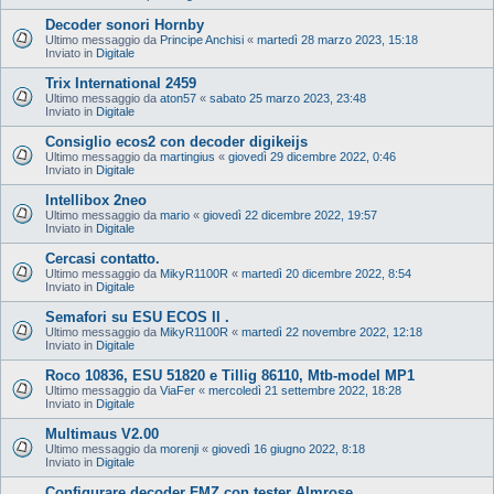
Decoder sonori Hornby
Ultimo messaggio da
Principe Anchisi
«
martedì 28 marzo 2023, 15:18
Inviato in
Digitale
Trix International 2459
Ultimo messaggio da
aton57
«
sabato 25 marzo 2023, 23:48
Inviato in
Digitale
Consiglio ecos2 con decoder digikeijs
Ultimo messaggio da
martingius
«
giovedì 29 dicembre 2022, 0:46
Inviato in
Digitale
Intellibox 2neo
Ultimo messaggio da
mario
«
giovedì 22 dicembre 2022, 19:57
Inviato in
Digitale
Cercasi contatto.
Ultimo messaggio da
MikyR1100R
«
martedì 20 dicembre 2022, 8:54
Inviato in
Digitale
Semafori su ESU ECOS II .
Ultimo messaggio da
MikyR1100R
«
martedì 22 novembre 2022, 12:18
Inviato in
Digitale
Roco 10836, ESU 51820 e Tillig 86110, Mtb-model MP1
Ultimo messaggio da
ViaFer
«
mercoledì 21 settembre 2022, 18:28
Inviato in
Digitale
Multimaus V2.00
Ultimo messaggio da
morenji
«
giovedì 16 giugno 2022, 8:18
Inviato in
Digitale
Configurare decoder FMZ con tester Almrose