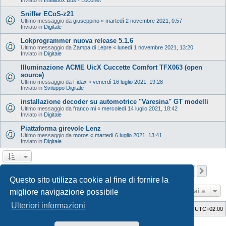
Sniffer ECoS-z21
Ultimo messaggio da
giuseppino
«
martedì 2 novembre 2021, 0:57
Inviato in
Digitale
Lokprogrammer nuova release 5.1.6
Ultimo messaggio da
Zampa di Lepre
«
lunedì 1 novembre 2021, 13:20
Inviato in
Digitale
Illuminazione ACME UicX Cuccette Comfort TFX063 (open
source)
Ultimo messaggio da
Fidax
«
venerdì 16 luglio 2021, 19:28
Inviato in
Sviluppo Digitale
installazione decoder su automotrice "Varesina" GT modelli
Ultimo messaggio da
franco mi
«
mercoledì 14 luglio 2021, 18:42
Inviato in
Digitale
Piattaforma girevole Lenz
Ultimo messaggio da
moros
«
martedì 6 luglio 2021, 13:41
Inviato in
Digitale
Pagina
1
di
12
1
2
3
4
5
12
Pros
La ricerca ha trovato 598 risultati
…
Questo sito utilizza cookie al fine di fornire la
Vai a
migliore navigazione possibile
Ulteriori informazioni
Indice
Cancella cookie
Tutti gli orari sono
UTC+02:00
Style Developer by ©
GTA game
Forum.