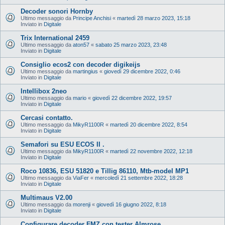
Decoder sonori Hornby
Ultimo messaggio da
Principe Anchisi
«
martedì 28 marzo 2023, 15:18
Inviato in
Digitale
Trix International 2459
Ultimo messaggio da
aton57
«
sabato 25 marzo 2023, 23:48
Inviato in
Digitale
Consiglio ecos2 con decoder digikeijs
Ultimo messaggio da
martingius
«
giovedì 29 dicembre 2022, 0:46
Inviato in
Digitale
Intellibox 2neo
Ultimo messaggio da
mario
«
giovedì 22 dicembre 2022, 19:57
Inviato in
Digitale
Cercasi contatto.
Ultimo messaggio da
MikyR1100R
«
martedì 20 dicembre 2022, 8:54
Inviato in
Digitale
Semafori su ESU ECOS II .
Ultimo messaggio da
MikyR1100R
«
martedì 22 novembre 2022, 12:18
Inviato in
Digitale
Roco 10836, ESU 51820 e Tillig 86110, Mtb-model MP1
Ultimo messaggio da
ViaFer
«
mercoledì 21 settembre 2022, 18:28
Inviato in
Digitale
Multimaus V2.00
Ultimo messaggio da
morenji
«
giovedì 16 giugno 2022, 8:18
Inviato in
Digitale
Configurare decoder FMZ con tester Almrose