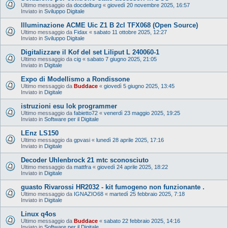
Ultimo messaggio da
docdelburg
«
giovedì 20 novembre 2025, 16:57
Inviato in
Sviluppo Digitale
Illuminazione ACME Uic Z1 B 2cl TFX068 (Open Source)
Ultimo messaggio da
Fidax
«
sabato 11 ottobre 2025, 12:27
Inviato in
Sviluppo Digitale
Digitalizzare il Kof del set Liliput L 240060-1
Ultimo messaggio da
cig
«
sabato 7 giugno 2025, 21:05
Inviato in
Digitale
Expo di Modellismo a Rondissone
Ultimo messaggio da
Buddace
«
giovedì 5 giugno 2025, 13:45
Inviato in
Digitale
istruzioni esu lok programmer
Ultimo messaggio da
fabietto72
«
venerdì 23 maggio 2025, 19:25
Inviato in
Software per il Digitale
LEnz LS150
Ultimo messaggio da
gpvasi
«
lunedì 28 aprile 2025, 17:16
Inviato in
Digitale
Decoder Uhlenbrock 21 mtc sconosciuto
Ultimo messaggio da
mattfra
«
giovedì 24 aprile 2025, 18:22
Inviato in
Digitale
guasto Rivarossi HR2032 - kit fumogeno non funzionante .
Ultimo messaggio da
IGNAZIO68
«
martedì 25 febbraio 2025, 7:18
Inviato in
Digitale
Linux q4os
Ultimo messaggio da
Buddace
«
sabato 22 febbraio 2025, 14:16
Inviato in
Software per il Digitale