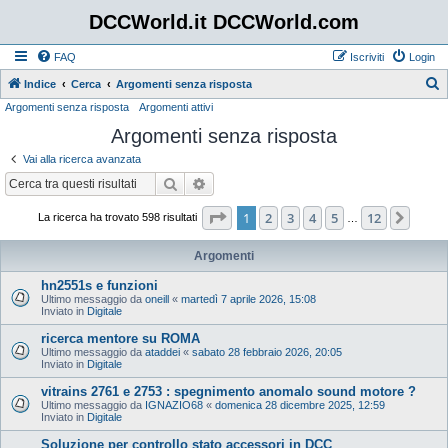
DCCWorld.it DCCWorld.com
FAQ
Iscriviti
Login
Indice
Cerca
Argomenti senza risposta
Argomenti senza risposta
Argomenti attivi
e
Argomenti senza risposta
r
c
Vai alla ricerca avanzata
a
Cerca
Ricerca avanzata
Pagina
1
di
12
1
2
3
4
5
12
Pros
La ricerca ha trovato 598 risultati
…
Argomenti
hn2551s e funzioni
Ultimo messaggio da
oneill
«
martedì 7 aprile 2026, 15:08
Inviato in
Digitale
ricerca mentore su ROMA
Ultimo messaggio da
ataddei
«
sabato 28 febbraio 2026, 20:05
Inviato in
Digitale
vitrains 2761 e 2753 : spegnimento anomalo sound motore ?
Ultimo messaggio da
IGNAZIO68
«
domenica 28 dicembre 2025, 12:59
Inviato in
Digitale
Soluzione per controllo stato accessori in DCC