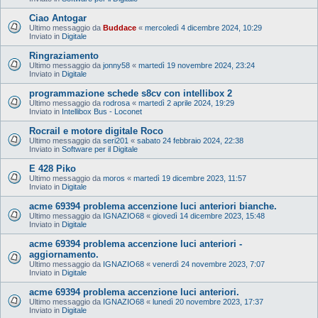
Ciao Antogar
Ultimo messaggio da
Buddace
«
mercoledì 4 dicembre 2024, 10:29
Inviato in
Digitale
Ringraziamento
Ultimo messaggio da
jonny58
«
martedì 19 novembre 2024, 23:24
Inviato in
Digitale
programmazione schede s8cv con intellibox 2
Ultimo messaggio da
rodrosa
«
martedì 2 aprile 2024, 19:29
Inviato in
Intellibox Bus - Loconet
Rocrail e motore digitale Roco
Ultimo messaggio da
seri201
«
sabato 24 febbraio 2024, 22:38
Inviato in
Software per il Digitale
E 428 Piko
Ultimo messaggio da
moros
«
martedì 19 dicembre 2023, 11:57
Inviato in
Digitale
acme 69394 problema accenzione luci anteriori bianche.
Ultimo messaggio da
IGNAZIO68
«
giovedì 14 dicembre 2023, 15:48
Inviato in
Digitale
acme 69394 problema accenzione luci anteriori -
aggiornamento.
Ultimo messaggio da
IGNAZIO68
«
venerdì 24 novembre 2023, 7:07
Inviato in
Digitale
acme 69394 problema accenzione luci anteriori.
Ultimo messaggio da
IGNAZIO68
«
lunedì 20 novembre 2023, 17:37
Inviato in
Digitale