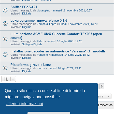
Sniffer ECoS-z21
Ultimo messaggio da
giuseppino
«
martedì 2 novembre 2021, 0:57
Inviato in
Digitale
Lokprogrammer nuova release 5.1.6
Ultimo messaggio da
Zampa di Lepre
«
lunedì 1 novembre 2021, 13:20
Inviato in
Digitale
Illuminazione ACME UicX Cuccette Comfort TFX063 (open
source)
Ultimo messaggio da
Fidax
«
venerdì 16 luglio 2021, 19:28
Inviato in
Sviluppo Digitale
installazione decoder su automotrice "Varesina" GT modelli
Ultimo messaggio da
franco mi
«
mercoledì 14 luglio 2021, 18:42
Inviato in
Digitale
Piattaforma girevole Lenz
Ultimo messaggio da
moros
«
martedì 6 luglio 2021, 13:41
Inviato in
Digitale
Pagina
1
di
12
1
2
3
4
5
12
Pros
La ricerca ha trovato 598 risultati
…
Questo sito utilizza cookie al fine di fornire la
Vai a
migliore navigazione possibile
Ulteriori informazioni
Indice
Cancella cookie
Tutti gli orari sono
UTC+02:00
Style Developer by ©
GTA game
Forum.