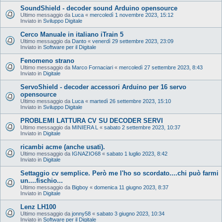
SoundShield - decoder sound Arduino opensource
Ultimo messaggio da
Luca
«
mercoledì 1 novembre 2023, 15:12
Inviato in
Sviluppo Digitale
Cerco Manuale in italiano iTrain 5
Ultimo messaggio da
Danto
«
venerdì 29 settembre 2023, 23:09
Inviato in
Software per il Digitale
Fenomeno strano
Ultimo messaggio da
Marco Fornaciari
«
mercoledì 27 settembre 2023, 8:43
Inviato in
Digitale
ServoShield - decoder accessori Arduino per 16 servo
opensource
Ultimo messaggio da
Luca
«
martedì 26 settembre 2023, 15:10
Inviato in
Sviluppo Digitale
PROBLEMI LATTURA CV SU DECODER SERVI
Ultimo messaggio da
MINIERA L
«
sabato 2 settembre 2023, 10:37
Inviato in
Digitale
ricambi acme (anche usati).
Ultimo messaggio da
IGNAZIO68
«
sabato 1 luglio 2023, 8:42
Inviato in
Digitale
Settaggio cv semplice. Però me l'ho so scordato....chi può farmi
un....fischio...
Ultimo messaggio da
Bigboy
«
domenica 11 giugno 2023, 8:37
Inviato in
Digitale
Lenz LH100
Ultimo messaggio da
jonny58
«
sabato 3 giugno 2023, 10:34
Inviato in
Software per il Digitale