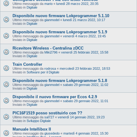
Ultimo messaggio da
mario
«
lunedì 28 marzo 2022, 20:35
Inviato in
Digitale
Disponibile nuovo firmware Lokprogrammer 5.1.10
Ultimo messaggio da
gianmodel
«
lunedì 21 marzo 2022, 10:17
Inviato in
Digitale
Disponibile nuovo firmware Lokprogrammer 5.1.9
Ultimo messaggio da
gianmodel
«
venerdì 4 marzo 2022, 19:45
Inviato in
Digitale
Ricevitore Wireless - Centralina zDCC
Ultimo messaggio da
Miki2796
«
venerdì 25 febbraio 2022, 15:58
Inviato in
Digitale
Train Controller
Ultimo messaggio da
rodrosa
«
mercoledì 23 febbraio 2022, 18:53
Inviato in
Software per il Digitale
Disponibile nuovo firmware Lokprogrammer 5.1.8
Ultimo messaggio da
gianmodel
«
sabato 29 gennaio 2022, 11:02
Inviato in
Digitale
Disponibile il nuovo firmware per Ecos 4.2.9
Ultimo messaggio da
gianmodel
«
sabato 29 gennaio 2022, 11:01
Inviato in
Digitale
PIC16F1519 posso sostituirlo con ??
Ultimo messaggio da
sal727
«
venerdì 14 gennaio 2022, 19:23
Inviato in
Sviluppo Digitale
Manuale Intellibox II
Ultimo messaggio da
giusededo
«
martedì 4 gennaio 2022, 15:30
Inviato in
Intellibox Bus - Loconet