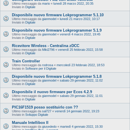
Ultimo messaggio da
mario
«
lunedì 28 marzo 2022, 20:35
Inviato in
Digitale
Disponibile nuovo firmware Lokprogrammer 5.1.10
Ultimo messaggio da
gianmodel
«
lunedì 21 marzo 2022, 10:17
Inviato in
Digitale
Disponibile nuovo firmware Lokprogrammer 5.1.9
Ultimo messaggio da
gianmodel
«
venerdì 4 marzo 2022, 19:45
Inviato in
Digitale
Ricevitore Wireless - Centralina zDCC
Ultimo messaggio da
Miki2796
«
venerdì 25 febbraio 2022, 15:58
Inviato in
Digitale
Train Controller
Ultimo messaggio da
rodrosa
«
mercoledì 23 febbraio 2022, 18:53
Inviato in
Software per il Digitale
Disponibile nuovo firmware Lokprogrammer 5.1.8
Ultimo messaggio da
gianmodel
«
sabato 29 gennaio 2022, 11:02
Inviato in
Digitale
Disponibile il nuovo firmware per Ecos 4.2.9
Ultimo messaggio da
gianmodel
«
sabato 29 gennaio 2022, 11:01
Inviato in
Digitale
PIC16F1519 posso sostituirlo con ??
Ultimo messaggio da
sal727
«
venerdì 14 gennaio 2022, 19:23
Inviato in
Sviluppo Digitale
Manuale Intellibox II
Ultimo messaggio da
giusededo
«
martedì 4 gennaio 2022, 15:30
Inviato in
Intellibox Bus - Loconet