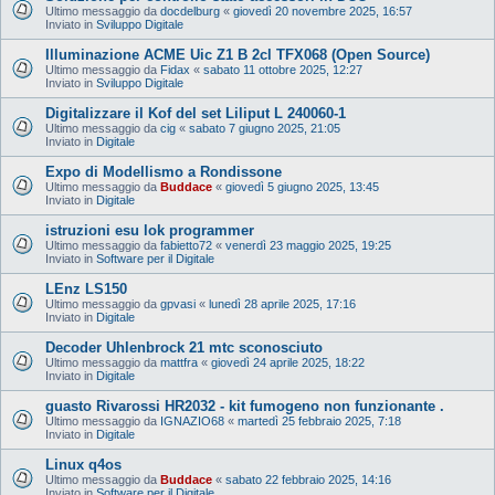
Ultimo messaggio da
docdelburg
«
giovedì 20 novembre 2025, 16:57
Inviato in
Sviluppo Digitale
Illuminazione ACME Uic Z1 B 2cl TFX068 (Open Source)
Ultimo messaggio da
Fidax
«
sabato 11 ottobre 2025, 12:27
Inviato in
Sviluppo Digitale
Digitalizzare il Kof del set Liliput L 240060-1
Ultimo messaggio da
cig
«
sabato 7 giugno 2025, 21:05
Inviato in
Digitale
Expo di Modellismo a Rondissone
Ultimo messaggio da
Buddace
«
giovedì 5 giugno 2025, 13:45
Inviato in
Digitale
istruzioni esu lok programmer
Ultimo messaggio da
fabietto72
«
venerdì 23 maggio 2025, 19:25
Inviato in
Software per il Digitale
LEnz LS150
Ultimo messaggio da
gpvasi
«
lunedì 28 aprile 2025, 17:16
Inviato in
Digitale
Decoder Uhlenbrock 21 mtc sconosciuto
Ultimo messaggio da
mattfra
«
giovedì 24 aprile 2025, 18:22
Inviato in
Digitale
guasto Rivarossi HR2032 - kit fumogeno non funzionante .
Ultimo messaggio da
IGNAZIO68
«
martedì 25 febbraio 2025, 7:18
Inviato in
Digitale
Linux q4os
Ultimo messaggio da
Buddace
«
sabato 22 febbraio 2025, 14:16
Inviato in
Software per il Digitale