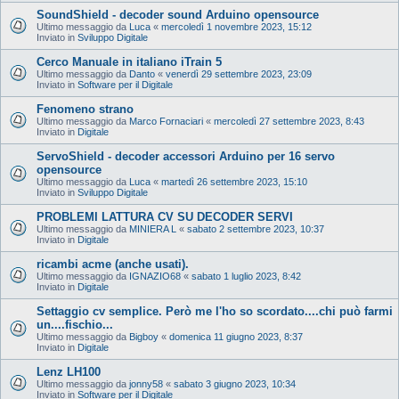
SoundShield - decoder sound Arduino opensource
Ultimo messaggio da
Luca
«
mercoledì 1 novembre 2023, 15:12
Inviato in
Sviluppo Digitale
Cerco Manuale in italiano iTrain 5
Ultimo messaggio da
Danto
«
venerdì 29 settembre 2023, 23:09
Inviato in
Software per il Digitale
Fenomeno strano
Ultimo messaggio da
Marco Fornaciari
«
mercoledì 27 settembre 2023, 8:43
Inviato in
Digitale
ServoShield - decoder accessori Arduino per 16 servo
opensource
Ultimo messaggio da
Luca
«
martedì 26 settembre 2023, 15:10
Inviato in
Sviluppo Digitale
PROBLEMI LATTURA CV SU DECODER SERVI
Ultimo messaggio da
MINIERA L
«
sabato 2 settembre 2023, 10:37
Inviato in
Digitale
ricambi acme (anche usati).
Ultimo messaggio da
IGNAZIO68
«
sabato 1 luglio 2023, 8:42
Inviato in
Digitale
Settaggio cv semplice. Però me l'ho so scordato....chi può farmi
un....fischio...
Ultimo messaggio da
Bigboy
«
domenica 11 giugno 2023, 8:37
Inviato in
Digitale
Lenz LH100
Ultimo messaggio da
jonny58
«
sabato 3 giugno 2023, 10:34
Inviato in
Software per il Digitale