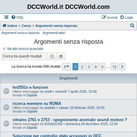
DCCWorld.it DCCWorld.com
FAQ
Iscriviti
Login
Indice
Cerca
Argomenti senza risposta
Argomenti senza risposta
Argomenti attivi
e
Argomenti senza risposta
r
c
Vai alla ricerca avanzata
a
Cerca
Ricerca avanzata
Pagina
1
di
12
1
2
3
4
5
12
Pros
La ricerca ha trovato 598 risultati
…
Argomenti
hn2551s e funzioni
Ultimo messaggio da
oneill
«
martedì 7 aprile 2026, 15:08
Inviato in
Digitale
ricerca mentore su ROMA
Ultimo messaggio da
ataddei
«
sabato 28 febbraio 2026, 20:05
Inviato in
Digitale
vitrains 2761 e 2753 : spegnimento anomalo sound motore ?
Ultimo messaggio da
IGNAZIO68
«
domenica 28 dicembre 2025, 12:59
Inviato in
Digitale
Soluzione per controllo stato accessori in DCC