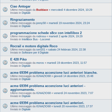
Ciao Antogar
Ultimo messaggio da
Buddace
«
mercoledì 4 dicembre 2024, 10:29
Inviato in
Digitale
Ringraziamento
Ultimo messaggio da
jonny58
«
martedì 19 novembre 2024, 23:24
Inviato in
Digitale
programmazione schede s8cv con intellibox 2
Ultimo messaggio da
rodrosa
«
martedì 2 aprile 2024, 19:29
Inviato in
Intellibox Bus - Loconet
Rocrail e motore digitale Roco
Ultimo messaggio da
seri201
«
sabato 24 febbraio 2024, 22:38
Inviato in
Software per il Digitale
E 428 Piko
Ultimo messaggio da
moros
«
martedì 19 dicembre 2023, 11:57
Inviato in
Digitale
acme 69394 problema accenzione luci anteriori bianche.
Ultimo messaggio da
IGNAZIO68
«
giovedì 14 dicembre 2023, 15:48
Inviato in
Digitale
acme 69394 problema accenzione luci anteriori -
aggiornamento.
Ultimo messaggio da
IGNAZIO68
«
venerdì 24 novembre 2023, 7:07
Inviato in
Digitale
acme 69394 problema accenzione luci anteriori.
Ultimo messaggio da
IGNAZIO68
«
lunedì 20 novembre 2023, 17:37
Inviato in
Digitale