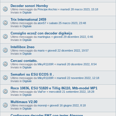
Decoder sonori Hornby
Ultimo messaggio da
Principe Anchisi
«
martedì 28 marzo 2023, 15:18
Inviato in
Digitale
Trix International 2459
Ultimo messaggio da
aton57
«
sabato 25 marzo 2023, 23:48
Inviato in
Digitale
Consiglio ecos2 con decoder digikeijs
Ultimo messaggio da
martingius
«
giovedì 29 dicembre 2022, 0:46
Inviato in
Digitale
Intellibox 2neo
Ultimo messaggio da
mario
«
giovedì 22 dicembre 2022, 19:57
Inviato in
Digitale
Cercasi contatto.
Ultimo messaggio da
MikyR1100R
«
martedì 20 dicembre 2022, 8:54
Inviato in
Digitale
Semafori su ESU ECOS II .
Ultimo messaggio da
MikyR1100R
«
martedì 22 novembre 2022, 12:18
Inviato in
Digitale
Roco 10836, ESU 51820 e Tillig 86110, Mtb-model MP1
Ultimo messaggio da
ViaFer
«
mercoledì 21 settembre 2022, 18:28
Inviato in
Digitale
Multimaus V2.00
Ultimo messaggio da
morenji
«
giovedì 16 giugno 2022, 8:18
Inviato in
Digitale
Configurare decoder FMZ con tester Almrose