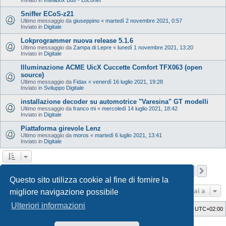
Sniffer ECoS-z21
Ultimo messaggio da
giuseppino
«
martedì 2 novembre 2021, 0:57
Inviato in
Digitale
Lokprogrammer nuova release 5.1.6
Ultimo messaggio da
Zampa di Lepre
«
lunedì 1 novembre 2021, 13:20
Inviato in
Digitale
Illuminazione ACME UicX Cuccette Comfort TFX063 (open
source)
Ultimo messaggio da
Fidax
«
venerdì 16 luglio 2021, 19:28
Inviato in
Sviluppo Digitale
installazione decoder su automotrice "Varesina" GT modelli
Ultimo messaggio da
franco mi
«
mercoledì 14 luglio 2021, 18:42
Inviato in
Digitale
Piattaforma girevole Lenz
Ultimo messaggio da
moros
«
martedì 6 luglio 2021, 13:41
Inviato in
Digitale
Pagina
1
di
12
1
2
3
4
5
12
Pros
La ricerca ha trovato 598 risultati
…
Questo sito utilizza cookie al fine di fornire la
Vai a
migliore navigazione possibile
Ulteriori informazioni
Indice
Cancella cookie
Tutti gli orari sono
UTC+02:00
Style Developer by ©
GTA game
Forum.