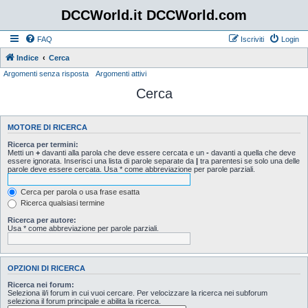
DCCWorld.it DCCWorld.com
FAQ
Iscriviti
Login
Indice
Cerca
Argomenti senza risposta
Argomenti attivi
Cerca
MOTORE DI RICERCA
Ricerca per termini:
Metti un
+
davanti alla parola che deve essere cercata e un
-
davanti a quella che deve
essere ignorata. Inserisci una lista di parole separate da
|
tra parentesi se solo una delle
parole deve essere cercata. Usa * come abbreviazione per parole parziali.
Cerca per parola o usa frase esatta
Ricerca qualsiasi termine
Ricerca per autore:
Usa * come abbreviazione per parole parziali.
OPZIONI DI RICERCA
Ricerca nei forum:
Seleziona il/i forum in cui vuoi cercare. Per velocizzare la ricerca nei subforum
seleziona il forum principale e abilita la ricerca.