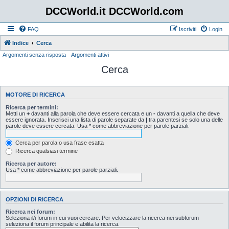
DCCWorld.it DCCWorld.com
FAQ
Iscriviti
Login
Indice
Cerca
Argomenti senza risposta
Argomenti attivi
Cerca
MOTORE DI RICERCA
Ricerca per termini:
Metti un
+
davanti alla parola che deve essere cercata e un
-
davanti a quella che deve
essere ignorata. Inserisci una lista di parole separate da
|
tra parentesi se solo una delle
parole deve essere cercata. Usa * come abbreviazione per parole parziali.
Cerca per parola o usa frase esatta
Ricerca qualsiasi termine
Ricerca per autore:
Usa * come abbreviazione per parole parziali.
OPZIONI DI RICERCA
Ricerca nei forum:
Seleziona il/i forum in cui vuoi cercare. Per velocizzare la ricerca nei subforum
seleziona il forum principale e abilita la ricerca.