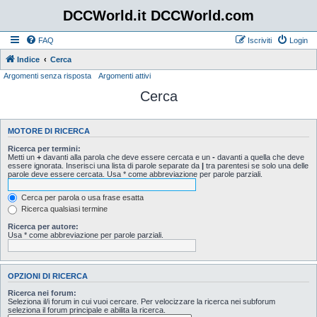
DCCWorld.it DCCWorld.com
FAQ
Iscriviti
Login
Indice
Cerca
Argomenti senza risposta
Argomenti attivi
Cerca
MOTORE DI RICERCA
Ricerca per termini:
Metti un
+
davanti alla parola che deve essere cercata e un
-
davanti a quella che deve
essere ignorata. Inserisci una lista di parole separate da
|
tra parentesi se solo una delle
parole deve essere cercata. Usa * come abbreviazione per parole parziali.
Cerca per parola o usa frase esatta
Ricerca qualsiasi termine
Ricerca per autore:
Usa * come abbreviazione per parole parziali.
OPZIONI DI RICERCA
Ricerca nei forum:
Seleziona il/i forum in cui vuoi cercare. Per velocizzare la ricerca nei subforum
seleziona il forum principale e abilita la ricerca.