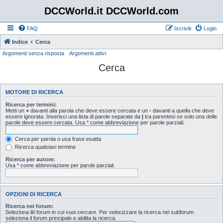
DCCWorld.it DCCWorld.com
FAQ
Iscriviti
Login
Indice
Cerca
Argomenti senza risposta
Argomenti attivi
Cerca
MOTORE DI RICERCA
Ricerca per termini:
Metti un
+
davanti alla parola che deve essere cercata e un
-
davanti a quella che deve
essere ignorata. Inserisci una lista di parole separate da
|
tra parentesi se solo una delle
parole deve essere cercata. Usa * come abbreviazione per parole parziali.
Cerca per parola o usa frase esatta
Ricerca qualsiasi termine
Ricerca per autore:
Usa * come abbreviazione per parole parziali.
OPZIONI DI RICERCA
Ricerca nei forum:
Seleziona il/i forum in cui vuoi cercare. Per velocizzare la ricerca nei subforum
seleziona il forum principale e abilita la ricerca.