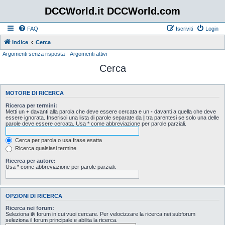
DCCWorld.it DCCWorld.com
FAQ
Iscriviti
Login
Indice
Cerca
Argomenti senza risposta
Argomenti attivi
Cerca
MOTORE DI RICERCA
Ricerca per termini:
Metti un
+
davanti alla parola che deve essere cercata e un
-
davanti a quella che deve
essere ignorata. Inserisci una lista di parole separate da
|
tra parentesi se solo una delle
parole deve essere cercata. Usa * come abbreviazione per parole parziali.
Cerca per parola o usa frase esatta
Ricerca qualsiasi termine
Ricerca per autore:
Usa * come abbreviazione per parole parziali.
OPZIONI DI RICERCA
Ricerca nei forum:
Seleziona il/i forum in cui vuoi cercare. Per velocizzare la ricerca nei subforum
seleziona il forum principale e abilita la ricerca.