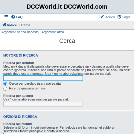
DCCWorld.it DCCWorld.com
FAQ
Iscriviti
Login
Indice
Cerca
Argomenti senza risposta
Argomenti attivi
Cerca
MOTORE DI RICERCA
Ricerca per termini:
Metti un
+
davanti alla parola che deve essere cercata e un
-
davanti a quella che deve
essere ignorata. Inserisci una lista di parole separate da
|
tra parentesi se solo una delle
parole deve essere cercata. Usa * come abbreviazione per parole parziali.
Cerca per parola o usa frase esatta
Ricerca qualsiasi termine
Ricerca per autore:
Usa * come abbreviazione per parole parziali.
OPZIONI DI RICERCA
Ricerca nei forum:
Seleziona il/i forum in cui vuoi cercare. Per velocizzare la ricerca nei subforum
seleziona il forum principale e abilita la ricerca.