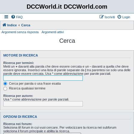
DCCWorld.it DCCWorld.com
FAQ
Iscriviti
Login
Indice
Cerca
Argomenti senza risposta
Argomenti attivi
Cerca
MOTORE DI RICERCA
Ricerca per termini:
Metti un
+
davanti alla parola che deve essere cercata e un
-
davanti a quella che deve
essere ignorata. Inserisci una lista di parole separate da
|
tra parentesi se solo una delle
parole deve essere cercata. Usa * come abbreviazione per parole parziali.
Cerca per parola o usa frase esatta
Ricerca qualsiasi termine
Ricerca per autore:
Usa * come abbreviazione per parole parziali.
OPZIONI DI RICERCA
Ricerca nei forum:
Seleziona il/i forum in cui vuoi cercare. Per velocizzare la ricerca nei subforum
seleziona il forum principale e abilita la ricerca.